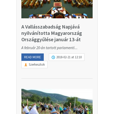
A Vallásszabadság Napjává
nyilvánította Magyarország
Országgyűlése január 13-át
A február 20-án tartott parlamenti...
READ MORE
2018-02-21 at 12:10
Szerkesztok