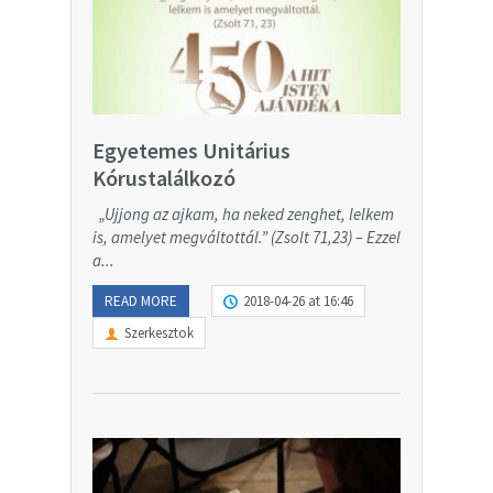
Egyetemes Unitárius
Kórustalálkozó
„Ujjong az ajkam, ha neked zenghet, lelkem
is, amelyet megváltottál.” (Zsolt 71,23) – Ezzel
a...
READ MORE
2018-04-26 at 16:46
Szerkesztok