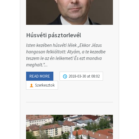
Húsvéti pásztorlevél
Isten kezében húsvéti lélek „Ekkor Jézus
hangosan felkiáltott: Atyám, a te kezedbe
teszem le az én lelkemet! És ezt mondva
meghalt.”...
READ MORE
2018-03-30 at 08:02
Szerkesztok