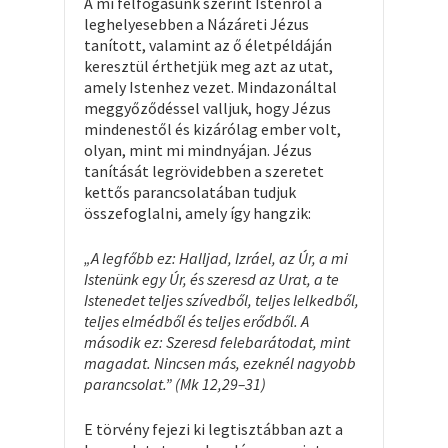
A mi felfogásunk szerint Istenről a
leghelyesebben a Názáreti Jézus
tanított, valamint az ő életpéldáján
keresztül érthetjük meg azt az utat,
amely Istenhez vezet. Mindazonáltal
meggyőződéssel valljuk, hogy Jézus
mindenestől és kizárólag ember volt,
olyan, mint mi mindnyájan. Jézus
tanítását legrövidebben a szeretet
kettős parancsolatában tudjuk
összefoglalni, amely így hangzik:
„A legfőbb ez: Halljad, Izráel, az Úr, a mi
Istenünk egy Úr, és szeresd az Urat, a te
Istenedet teljes szívedből, teljes lelkedből,
teljes elmédből és teljes erődből. A
második ez: Szeresd felebarátodat, mint
magadat. Nincsen más, ezeknél nagyobb
parancsolat.” (Mk 12,29–31)
E törvény fejezi ki legtisztábban azt a