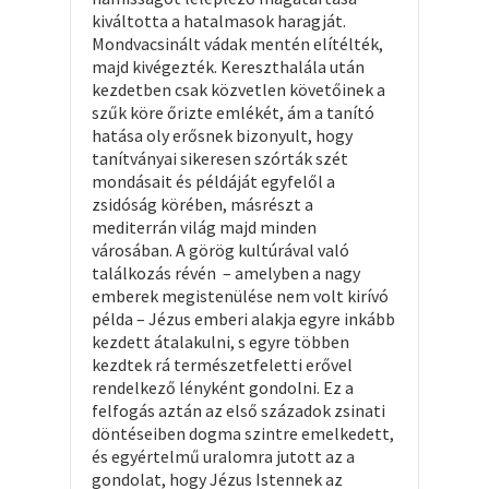
kiváltotta a hatalmasok haragját.
Mondvacsinált vádak mentén elítélték,
majd kivégezték. Kereszthalála után
kezdetben csak közvetlen követőinek a
szűk köre őrizte emlékét, ám a tanító
hatása oly erősnek bizonyult, hogy
tanítványai sikeresen szórták szét
mondásait és példáját egyfelől a
zsidóság körében, másrészt a
mediterrán világ majd minden
városában. A görög kultúrával való
találkozás révén – amelyben a nagy
emberek megistenülése nem volt kirívó
példa – Jézus emberi alakja egyre inkább
kezdett átalakulni, s egyre többen
kezdtek rá természetfeletti erővel
rendelkező lényként gondolni. Ez a
felfogás aztán az első századok zsinati
döntéseiben dogma szintre emelkedett,
és egyértelmű uralomra jutott az a
gondolat, hogy Jézus Istennek az