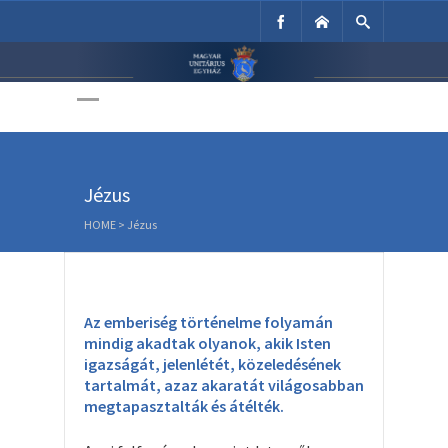
Unitárius Egyház
Weboldala
Jézus
HOME
>
Jézus
Az emberiség történelme folyamán
mindig akadtak olyanok, akik Isten
igazságát, jelenlétét, közeledésének
tartalmát, azaz akaratát világosabban
megtapasztalták és átélték.