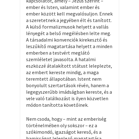
kapcsolatot, amely – Jézus szerint –
ember és Isten, valamint ember és
ember között kell megvalósuljon. Ennek
a szeretetnek a jegyében élt és tanított.
A külső formalizmusok helyett a vallás
lényegét a belső megélésben lelte meg.
A társadalmi konvenciók kirekesztő és
leszűkítő magatartása helyett a minden
emberben a testvért meglátó
szemléletet javasolta. A hatalmi
eszközzé átalakított státust leleplezte,
az embert kereste mindig, a maga
teremtett állapotában. Istent nem
bonyolult szertartások révén, hanem a
legegyszerűbb imádságban kereste, és a
vele való találkozást is ilyen közvetlen
módon tanította követőinek.
Nem csoda, hogy – mint az emberiség
történelmében oly sokszor – ez a
szókimondó, igazságot kereső, és a
hamisságot leleplező magatartása