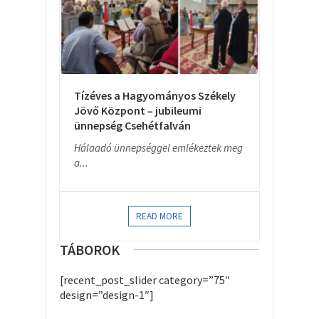
Tízéves a Hagyományos Székely
Jövő Központ – jubileumi
ünnepség Csehétfalván
Hálaadó ünnepséggel emlékeztek meg
a...
READ MORE
TÁBOROK
[recent_post_slider category=”75″
design=”design-1″]