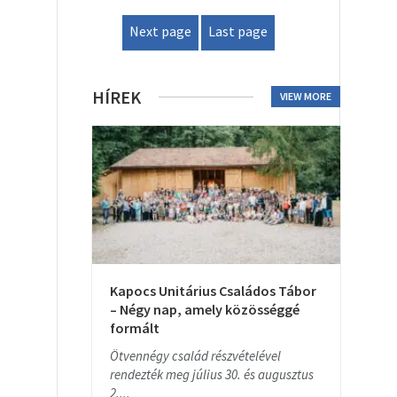
Next page
Last page
HÍREK
VIEW MORE
Kapocs Unitárius Családos Tábor
– Négy nap, amely közösséggé
formált
Ötvennégy család részvételével
rendezték meg július 30. és augusztus
2....