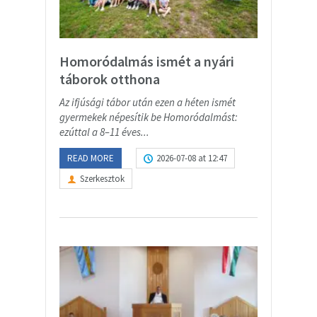
Homoródalmás ismét a nyári
táborok otthona
Az ifjúsági tábor után ezen a héten ismét
gyermekek népesítik be Homoródalmást:
ezúttal a 8–11 éves...
READ MORE
2026-07-08 at 12:47
Szerkesztok