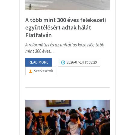
A több mint 300 éves felekezeti
együttélésért adtak hálát
Fiatfalván
A református és az unitárius közösség több
mint 300 éves...
READ MORE
2026-07-14 at 08:29
Szerkesztok