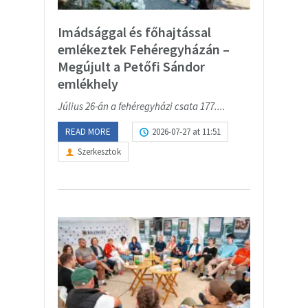
Imádsággal és főhajtással
emlékeztek Fehéregyházán –
Megújult a Petőfi Sándor
emlékhely
Július 26-án a fehéregyházi csata 177....
READ MORE
2026-07-27 at 11:51
Szerkesztok