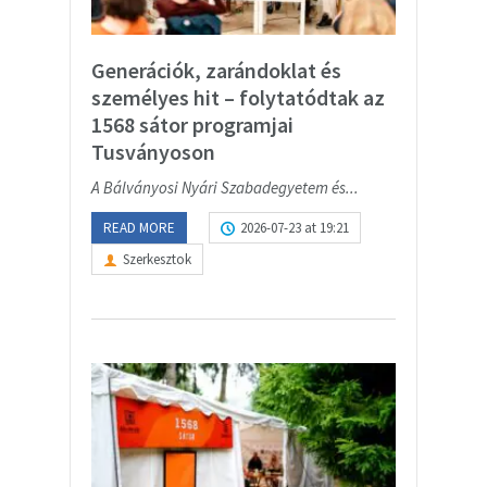
Generációk, zarándoklat és
személyes hit – folytatódtak az
1568 sátor programjai
Tusványoson
A Bálványosi Nyári Szabadegyetem és...
READ MORE
2026-07-23 at 19:21
Szerkesztok