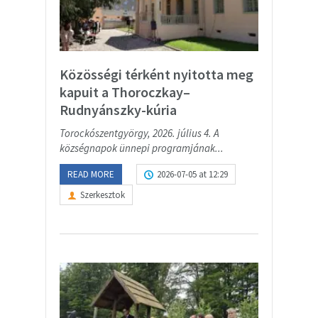
Közösségi térként nyitotta meg
kapuit a Thoroczkay–
Rudnyánszky-kúria
Torockószentgyörgy, 2026. július 4. A
községnapok ünnepi programjának...
READ MORE
2026-07-05 at 12:29
Szerkesztok