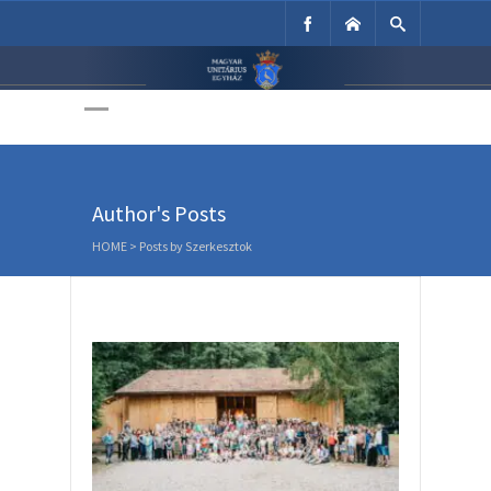
Unitárius Egyház
Weboldala
Author's Posts
HOME
>
Posts by Szerkesztok