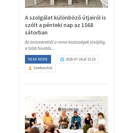
A szolgálat különböző útjairól is
szólt a pénteki nap az 1568
sátorban
Az önismerettől a roma közösségek jövőjéig,
a több hivatás...
READ MORE
2026-07-24 at 15:19
Szerkesztok