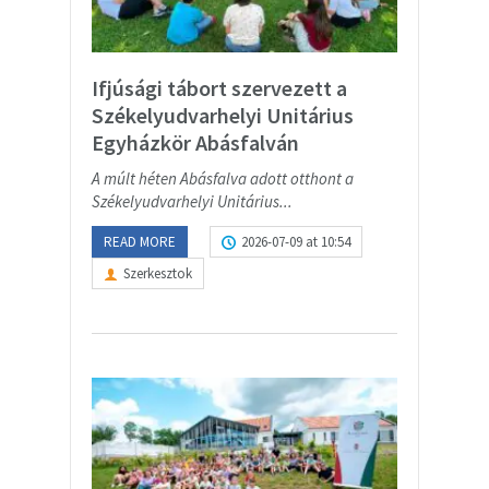
Ifjúsági tábort szervezett a
Székelyudvarhelyi Unitárius
Egyházkör Abásfalván
A múlt héten Abásfalva adott otthont a
Székelyudvarhelyi Unitárius...
READ MORE
2026-07-09 at 10:54
Szerkesztok