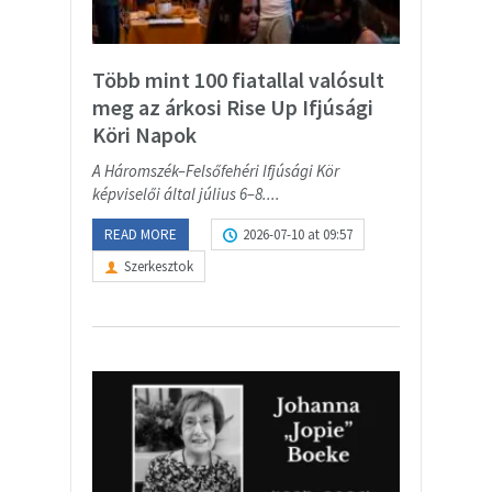
Több mint 100 fiatallal valósult
meg az árkosi Rise Up Ifjúsági
Köri Napok
A Háromszék–Felsőfehéri Ifjúsági Kör
képviselői által július 6–8....
READ MORE
2026-07-10 at 09:57
Szerkesztok