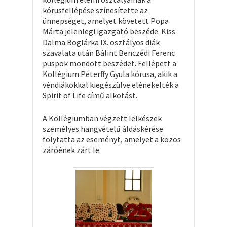
kórusfellépése színesítette az
ünnepséget, amelyet követett Popa
Márta jelenlegi igazgató beszéde. Kiss
Dalma Boglárka IX. osztályos diák
szavalata után Bálint Benczédi Ferenc
püspök mondott beszédet. Fellépett a
Kollégium Péterffy Gyula kórusa, akik a
véndiákokkal kiegészülve elénekelték a
Spirit of Life című alkotást.
A Kollégiumban végzett lelkészek
személyes hangvételű áldáskérése
folytatta az eseményt, amelyet a közös
záróének zárt le.