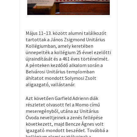
Május 11–13. között alumni találkozót
tartottak a János Zsigmond Unitárius
Kollégiumban, amely keretében
ünnepelték a kollégium 25 évvel ezelőtti
újraindítását és a 461 éves történelmét.
A pénteken kezdődő alkalom során a
Belvárosi Unitárius templomban
áhítatot mondott Solymosi Zsolt
aligazgató, vallástanár.
Azt követően Garfield Adrienn diák
részletet olvasott fel a Momo című
meseregényből, utána az Unitárius
Óvoda neveltjeinek a zenés fellépése
következett, majd Bencze Ágnes volt
igazgató mondott beszédet. Továbbá a
kollégium elemi osztályainak a