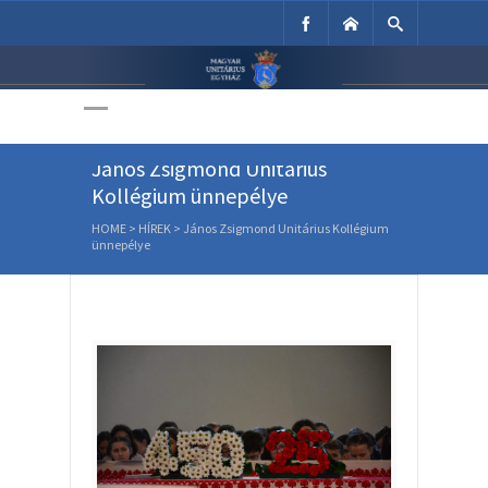
Unitárius Egyház
Weboldala
János Zsigmond Unitárius
Kollégium ünnepélye
HOME
>
HÍREK
>
János Zsigmond Unitárius Kollégium
ünnepélye