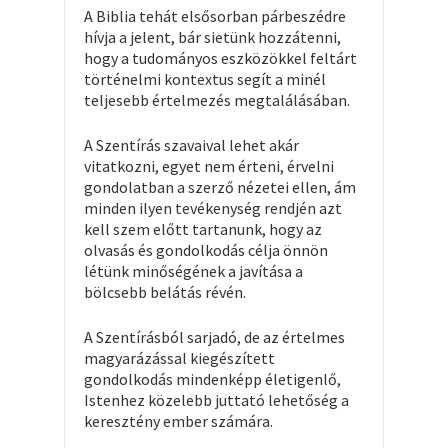
A Biblia tehát elsősorban párbeszédre
hívja a jelent, bár sietünk hozzátenni,
hogy a tudományos eszközökkel feltárt
történelmi kontextus segít a minél
teljesebb értelmezés megtalálásában.
A Szentírás szavaival lehet akár
vitatkozni, egyet nem érteni, érvelni
gondolatban a szerző nézetei ellen, ám
minden ilyen tevékenység rendjén azt
kell szem előtt tartanunk, hogy az
olvasás és gondolkodás célja önnön
létünk minőségének a javítása a
bölcsebb belátás révén.
A Szentírásból sarjadó, de az értelmes
magyarázással kiegészített
gondolkodás mindenképp életigenlő,
Istenhez közelebb juttató lehetőség a
keresztény ember számára.