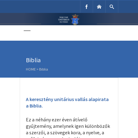
Unitárius Egyház
Weboldala
Biblia
HOME
>
Biblia
A keresztény unitárius vallás alapirata
a Biblia.
Ez a néhány ezer éven átívelő
gyűjtemény, amelynek igen különbözők
a szerzői, a szövegek kora, a nyelve, a