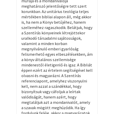
műfaja és a mondanivalója
meghatározó jelentőségre tett szert
korunkban. Az unitárius teológia teljes
mértékben bibliai alapon áll, még akkor
is, ha nem a Könyv betűjéhez, hanem
szelleméhez ragaszkodik. Belátjuk, hogy
a Szentírás könyveinek létrejöttekor
uralkodó társadalmi sajátosságok,
valamint a minden korban
megnyilvánuló emberi gyarlóság
felismerhető egyes elbeszélésekben, ám
a könyv általános szellemisége
mindenestől életigenlő és igaz. A Bibliát
éppen ezért az értelem segítségével kell
olvasni és magyarázni. A Szentírás
referenciapont, amelyhez viszonyulni
kell, nem azzal a szándékkal, hogy
bizonyítsuk vagy cáfoljuk a leírtak
valódiságát, hanem azért, hogy
megtaláljuk azt a mondanivalót, amely
a szavak mögött meghúzódik. Ha így
fordulunk feléje, akkor a magyarázatok