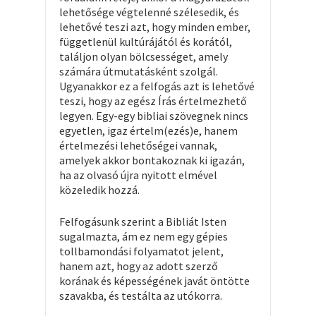
lehetősége végtelenné szélesedik, és
lehetővé teszi azt, hogy minden ember,
függetlenül kultúrájától és korától,
találjon olyan bölcsességet, amely
számára útmutatásként szolgál.
Ugyanakkor ez a felfogás azt is lehetővé
teszi, hogy az egész Írás értelmezhető
legyen. Egy-egy bibliai szövegnek nincs
egyetlen, igaz értelm(ezés)e, hanem
értelmezési lehetőségei vannak,
amelyek akkor bontakoznak ki igazán,
ha az olvasó újra nyitott elmével
közeledik hozzá.
Felfogásunk szerint a Bibliát Isten
sugalmazta, ám ez nem egy gépies
tollbamondási folyamatot jelent,
hanem azt, hogy az adott szerző
korának és képességének javát öntötte
szavakba, és testálta az utókorra.