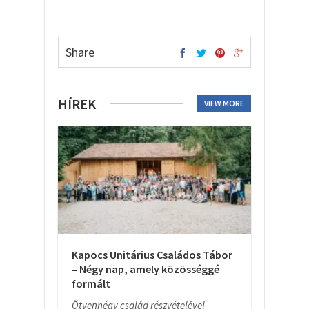
Share
HÍREK
VIEW MORE
Kapocs Unitárius Családos Tábor
– Négy nap, amely közösséggé
formált
Ötvennégy család részvételével