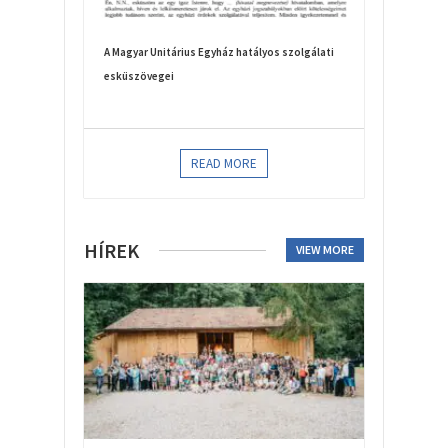
A Magyar Unitárius Egyház hatályos szolgálati
esküszövegei
READ MORE
HÍREK
VIEW MORE