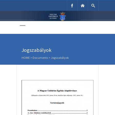
Unitárius Egyház
Weboldala
Jogszabályok
HOME
> Documents >
Jogszabályok