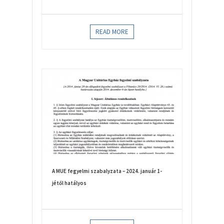
READ MORE
A MUE fegyelmi szabalyzata – 2024. január 1-
jétől hatályos