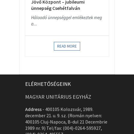
Jövő Központ – jubileumi
ünnepség Csehétfalván
Hálaadó ünnepséggel emlékeztek meg
a...
READ MORE
ELÉRHETŐSÉGEINK
MAGYAR UNITÁRIUS EGYHÁZ
Address
-
400105 Kolozsvár, 1989.
december 21. u. 9. sz. (Román nyelven:
400105 Cluj-Napoca, B-dul 21 Decembrie
1989 nr. 9) Tel/fax: (004)-0264-595927,