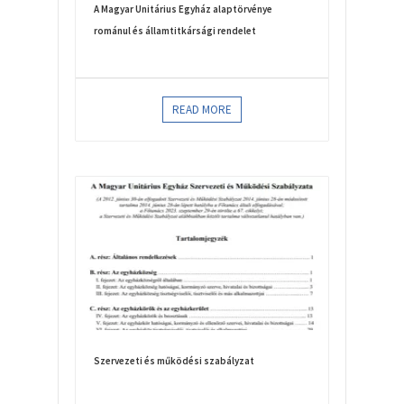
A Magyar Unitárius Egyház alaptörvénye
románul és államtitkársági rendelet
READ MORE
Szervezeti és működési szabályzat