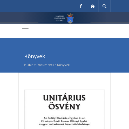
Unitárius Egyház
Weboldala
Könyvek
HOME
> Documents >
Könyvek