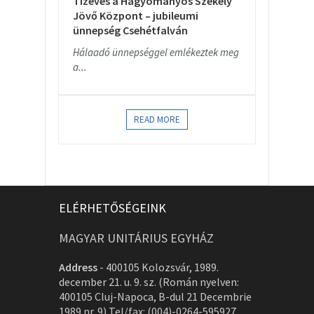
Tízéves a Hagyományos Székely
Jövő Központ – jubileumi
ünnepség Csehétfalván
Hálaadó ünnepséggel emlékeztek meg
a...
READ MORE
ELÉRHETŐSÉGEINK
MAGYAR UNITÁRIUS EGYHÁZ
Address
-
400105 Kolozsvár, 1989.
december 21. u. 9. sz. (Román nyelven:
400105 Cluj-Napoca, B-dul 21 Decembrie
1989 nr. 9) Tel/fax: (004)-0264-595927,