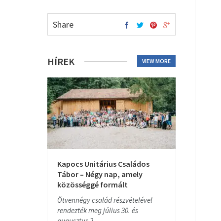
Share
HÍREK
VIEW MORE
Kapocs Unitárius Családos
Tábor – Négy nap, amely
közösséggé formált
Ötvennégy család részvételével
rendezték meg július 30. és
augusztus 2....