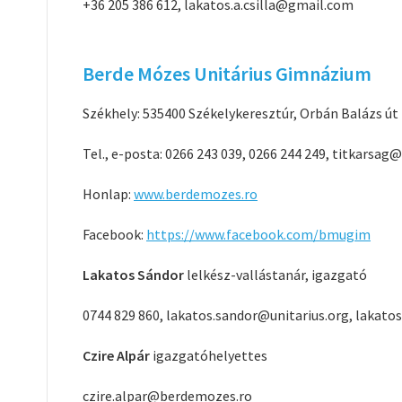
+36 205 386 612, lakatos.a.csilla@gmail.com
Berde Mózes Unitárius Gimnázium
Székhely: 535400 Székelykeresztúr, Orbán Balázs út
Tel., e-posta: 0266 243 039, 0266 244 249, titkarsa
Honlap:
www.berdemozes.ro
Facebook:
https://www.facebook.com/bmugim
Lakatos Sándor
lelkész-vallástanár, igazgató
0744 829 860, lakatos.sandor@unitarius.org, lakat
Czire Alpár
igazgatóhelyettes
czire.alpar@berdemozes.ro