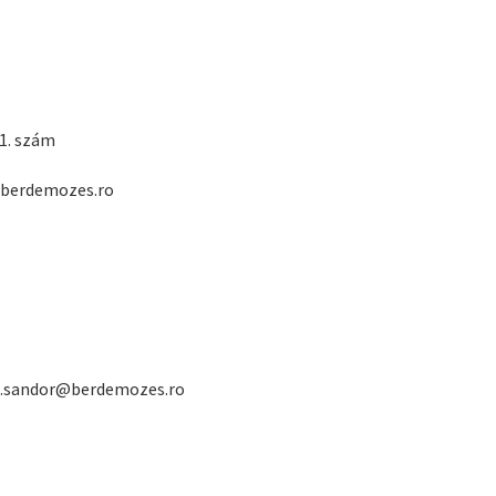
 1. szám
g@berdemozes.ro
os.sandor@berdemozes.ro