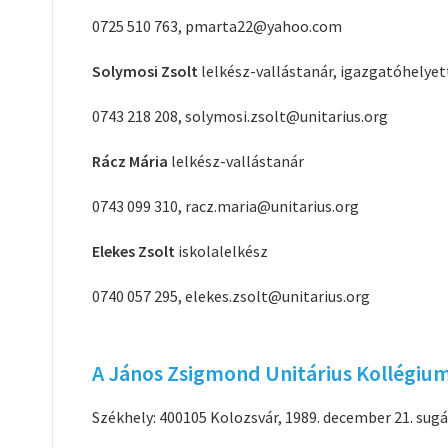
0725 510 763, pmarta22@yahoo.com
Solymosi Zsolt
lelkész-vallástanár, igazgatóhelyet
0743 218 208, solymosi.zsolt@unitarius.org
Rácz Mária
lelkész-vallástanár
0743 099 310, racz.maria@unitarius.org
Elekes Zsolt
iskolalelkész
0740 057 295, elekes.zsolt@unitarius.org
A János Zsigmond Unitárius Kollégiu
Székhely: 400105 Kolozsvár, 1989. december 21. sugá