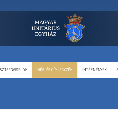
dala
SZTSÉGVISELŐK
NÉV- ÉS CÍMJEGYZÉK
INTÉZMÉNYEK