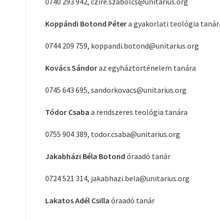
0740 293 942, czire.szabolcs@unitarius.org
Koppándi Botond Péter
a gyakorlati teológia tanár
0744 209 759, koppandi.botond@unitarius.org
Kovács Sándor
az egyháztörténelem tanára
0745 643 695, sandorkovacs@unitarius.org
Tódor Csaba
a rendszeres teológia tanára
0755 904 389, todor.csaba@unitarius.org
Jakabházi Béla Botond
óraadó tanár
0724 521 314, jakabhazi.bela@unitarius.org
Lakatos Adél Csilla
óraadó tanár