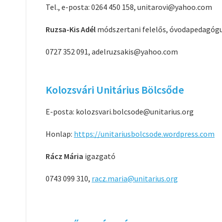
Tel., e-posta: 0264 450 158, unitarovi@yahoo.com
Ruzsa-Kis Adél
módszertani felelős, óvodapedagóg
0727 352 091, adelruzsakis@yahoo.com
Kolozsvári Unitárius Bölcsőde
E-posta: kolozsvari.bolcsode@unitarius.org
Honlap:
https://unitariusbolcsode.wordpress.com
Rácz Mária
igazgató
0743 099 310,
racz.maria@unitarius.org