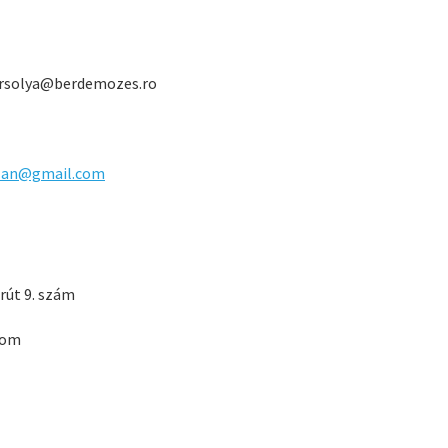
s.orsolya@berdemozes.ro
lan@gmail.com
rút 9. szám
.com