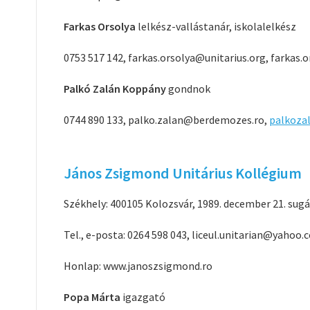
Farkas Orsolya
lelkész-vallástanár, iskolalelkész
0753 517 142, farkas.orsolya@unitarius.org, farka
Palkó Zalán Koppány
gondnok
0744 890 133, palko.zalan@berdemozes.ro,
palkoza
János Zsigmond Unitárius Kollégium
Székhely: 400105 Kolozsvár, 1989. december 21. sugá
Tel., e-posta: 0264 598 043, liceul.unitarian@yahoo
Honlap: www.janoszsigmond.ro
Popa Márta
igazgató