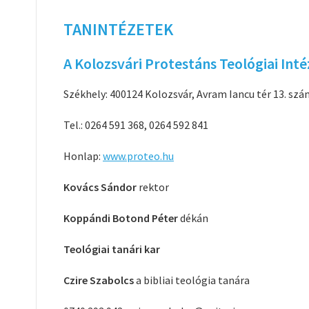
TANINTÉZETEK
A Kolozsvári Protestáns Teológiai Inté
Székhely: 400124 Kolozsvár, Avram Iancu tér 13. sz
Tel.: 0264 591 368, 0264 592 841
Honlap:
www.proteo.hu
Kovács Sándor
rektor
Koppándi Botond Péter
dékán
Teológiai tanári kar
Czire Szabolcs
a bibliai teológia tanára