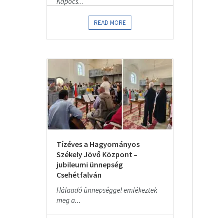
Kapocs...
READ MORE
Tízéves a Hagyományos
Székely Jövő Központ –
jubileumi ünnepség
Csehétfalván
Hálaadó ünnepséggel emlékeztek
meg a...