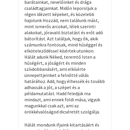
barátainkat, nevelőinket és drága
családtagjainkat. Midőn leporoljuk a
régen idézett képeket, és közelebb
hajolunk Hozzád, nem találunk mást,
mint ismerős arcokat, lélek szerinti
alakokat, jóravaló biztatást és erőt adó
bátorítást. Azt találjuk, hogy ők, akik
számunkra fontosak, mind hűséggel és
elköteleződéssel kísértek utunkon.
Hálát adunk Néked, teremtő Isten a
hűségért, a jóságért és minden
szívdobbanásért, ami elkísérte
ünnepeltjeinket a felnőtté válás
határához. Add, hogy élhessék és tovább
adhassák a jót, a szépet és a
példamutatást. Hadd feledjük ma
mindazt, ami ennek földi mása, vigyük
magunkkal csak azt, ami az
örökkévalóságod dicséretét szolgálja.
Hálát mondunk ifjaink kitartásáért és