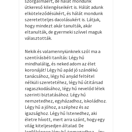
szorgalmáért, de hálát mondunk
útkereső kilengéseikért is. Hálát adunk
elköteleződésükért, és hálát mondunk
szeretetteljes dacolásukért is. Látjuk,
hogy mindezt akár tanulták, akár
eltanulták, de gyermeki szívvel maguk
választották.
Nekik és valamennyiünknek szól ma a
szentírásbéli tanítás: Légy hű
mindhalálig, és neked adom az élet
koronáját! Légy hű apád jó szándékú
tanácsához, légy hű anyád feltétel
nélküli szeretetéhez, légy hű útitársad
ragaszkodásához, légy hű nevelőd lélek
szerinti biztatásához. Légy hű
nemzetedhez, egyházadhoz, iskoládhoz.
Légy hű a jóhoz, a széphez és az
igazsághoz. Légy hű Istenedhez, aki
életre hívott, mert arra szánt, hogy egy
világ kiteljesedjen általad. De
legfőképpen légy hű önmagadhoz – így