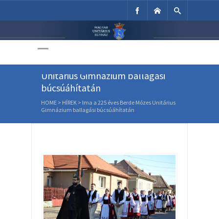
Unitárius Egyház
Weboldala
Ima a 225 éves Berde Mózes
Unitárius Gimnázium ballagási
búcsúáhítatán
HOME
>
HÍREK
>
Ima a 225 éves Berde Mózes Unitárius
Gimnázium ballagási búcsúáhítatán