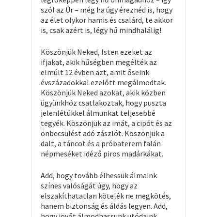
szól az Úr – még ha úgy éreznéd is, hogy
az élet olykor hamis és csalárd, te akkor
is, csak azért is, légy hű mindhalálig!
Köszönjük Neked, Isten ezeket az
ifjakat, akik hűségben megélték az
elmúlt 12 évben azt, amit őseink
évszázadokkal ezelőtt megálmodtak.
Köszönjük Neked azokat, akik közben
ügyünkhöz csatlakoztak, hogy puszta
jelenlétükkel álmunkat teljesebbé
tegyék. Köszönjük az imát, a cipót és az
önbecsülést adó zászlót. Köszönjük a
dalt, a táncot és a próbaterem falán
népmeséket idéző piros madárkákat.
Add, hogy tovább élhessük álmaink
színes valóságát úgy, hogy az
elszakíthatatlan kötelék ne megkötés,
hanem biztonság és áldás legyen. Add,
hogy jövőt álmodhassunk utódaink