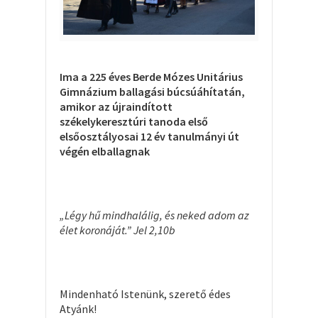
Ima a 225 éves Berde Mózes Unitárius
Gimnázium ballagási búcsúáhítatán,
amikor az újraindított
székelykeresztúri tanoda első
elsőosztályosai 12 év tanulmányi út
végén elballagnak
„Légy hű mindhalálig, és neked adom az
élet koronáját.” Jel 2,10b
Mindenható Istenünk, szerető édes
Atyánk!