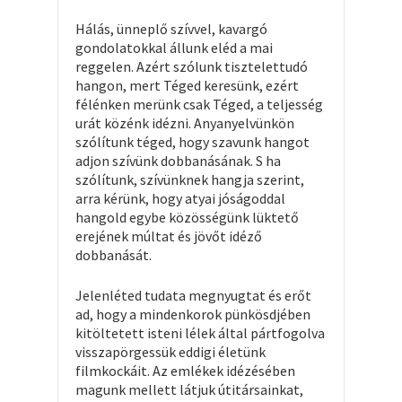
Hálás, ünneplő szívvel, kavargó
gondolatokkal állunk eléd a mai
reggelen. Azért szólunk tisztelettudó
hangon, mert Téged keresünk, ezért
félénken merünk csak Téged, a teljesség
urát közénk idézni. Anyanyelvünkön
szólítunk téged, hogy szavunk hangot
adjon szívünk dobbanásának. S ha
szólítunk, szívünknek hangja szerint,
arra kérünk, hogy atyai jóságoddal
hangold egybe közösségünk lüktető
erejének múltat és jövőt idéző
dobbanását.
Jelenléted tudata megnyugtat és erőt
ad, hogy a mindenkorok pünkösdjében
kitöltetett isteni lélek által pártfogolva
visszapörgessük eddigi életünk
filmkockáit. Az emlékek idézésében
magunk mellett látjuk útitársainkat,