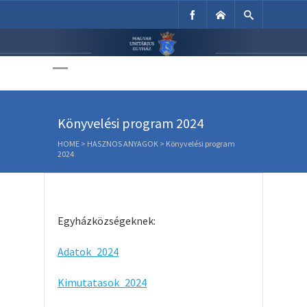
Unitárius Egyház
Weboldala
Könyvelési program 2024
HOME
>
HASZNOS ANYAGOK
>
Könyvelési program
2024
Egyházközségeknek:
Adatok_2024
Kimutatasok_2024