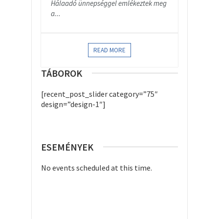
Hálaadó ünnepséggel emlékeztek meg
a...
READ MORE
TÁBOROK
[recent_post_slider category=”75″
design=”design-1″]
ESEMÉNYEK
No events scheduled at this time.