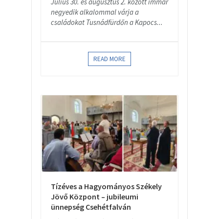
Július 30. és augusztus 2. között immár
negyedik alkalommal várja a
családokat Tusnádfürdőn a Kapocs...
READ MORE
Tízéves a Hagyományos Székely
Jövő Központ – jubileumi
ünnepség Csehétfalván