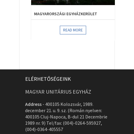
MAGYARORSZÁGI EGYHÁZKERÜLET
READ MORE
ELÉRHETŐSÉGEINK
MAGYAR UNITÁRIUS EGYHÁZ
Address
-
400105 Kolozsvár, 1989.
december 21. u. 9. sz. (Román nyelven:
400105 Cluj-Napoca, B-dul 21 Decembrie
1989 nr. 9) Tel/fax: (004)-0264-595927,
(004)-0364-405557