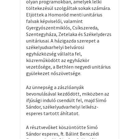
olyan programokban, amelyek lelki
töltekezésül szolgáltak sokak számára.
Eljöttek a Homoród menti unitárius
falvak képviselői, valamint
Gyergyószentmiklós, Csíkszereda,
Szentegyháza, Zetelaka és Székelyderzs
unitáriusai. A házigazda szerepet a
székelyudvarhelyi belvárosi
egyházközség vállalta fel,
közreműködött az egyházkör
vezetősége, a Bethlen negyedi unitárius
gyülekezet nőszövetsége.
Az ünnepség a zászlóanyák
bevonulásával kezdődött, miközben az
ifjúsági induló csendült fel, majd Simó
Sándor, székelyudvarhelyi lelkész-
esperes tartott áhítatot.
A résztvevőket köszöntötte Simó
Sándor esperes, ft. Bálint Benczédi