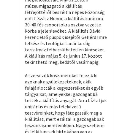
múzeumigazgató a kiállítás
létrejöttéről beszélt a népes közönség
előtt. Szász Hunor, a kiállítás kurátora
30-40 fős csoportokra osztva vezette
körbe a jelenlevőket. A kiállítás Dávid
Ferenc első püspök idejétől Gellérd Imre
lelkész és teológiai tanár koráig
tartalmaz felbecsülhetetlen kincseket.
A kiállítás május 5. és június 17. között
tekinthető meg, keddtől vasárnapig.
A szervezők köszönetüket fejezik ki
azoknak a gyülekezeteknek, akik
felajánlották a kegyszereiket és egyéb
tárgyaikat, amelyekkel gazdagabbá
tették a kiállítás anyagát. Arra bíztatjuk
unitárius és más felekezetű
testvéreinket, hogy látogassák meg a
kiállítást, mert ezáltal is gazdagabbak
leszünk ismereteinkben. Nagy szellemi
és lelki kincsek birtokában van az