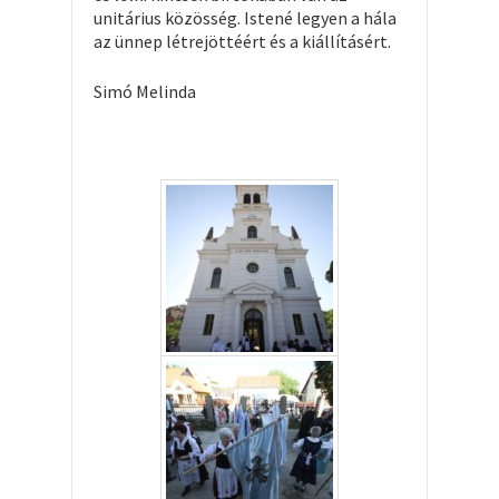
unitárius közösség. Istené legyen a hála
az ünnep létrejöttéért és a kiállításért.
Simó Melinda