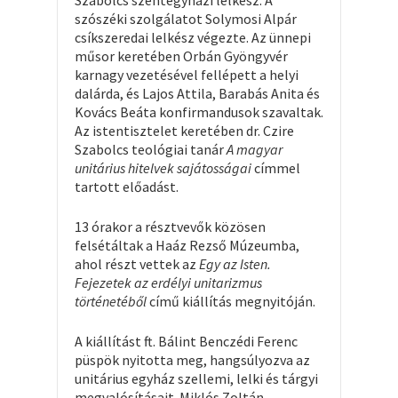
Szabolcs szentegyházi lelkész. A
szószéki szolgálatot Solymosi Alpár
csíkszeredai lelkész végezte. Az ünnepi
műsor keretében Orbán Gyöngyvér
karnagy vezetésével fellépett a helyi
dalárda, és Lajos Attila, Barabás Anita és
Kovács Beáta konfirmandusok szavaltak.
Az istentisztelet keretében dr. Czire
Szabolcs teológiai tanár
A magyar
unitárius hitelvek sajátosságai
címmel
tartott előadást.
13 órakor a résztvevők közösen
felsétáltak a Haáz Rezső Múzeumba,
ahol részt vettek az
Egy az Isten.
Fejezetek az erdélyi unitarizmus
történetéből
című kiállítás megnyitóján.
A kiállítást ft. Bálint Benczédi Ferenc
püspök nyitotta meg, hangsúlyozva az
unitárius egyház szellemi, lelki és tárgyi
megvalósításait. Miklós Zoltán