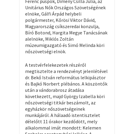
Ferenc püspök, Dimény Csilla Júlia, az
Unitárius Nők Országos Szövetségének
elnöke, Gálfi Árpád helybeli
polgármester, Kőrösi Viktor Dávid,
Magyarország csíkszeredai konzulja,
Bíró Botond, Hargita Megye Tanácsának
alelnöke, Miklós Zoltán
múzeumigazgató és Simó Melinda köri
nőszövetségi elnök.
A testvérfelekezetek részéről
megtisztelte a rendezvényt jelenlétével
dr. Bekő István református lelkipásztor
és Bajkó Norbert plébános. A köszöntők
után a vándorabrosz átadása
következett, majd György Izabella köri
nőszövetségi titkár beszámolt, az
egyházkör nőszövetségeinek
munkájáról. A hálaadó istentisztelet
délelőtt 11 órakor kezdődött, mely
alkalommal imát mondott: Kelemen