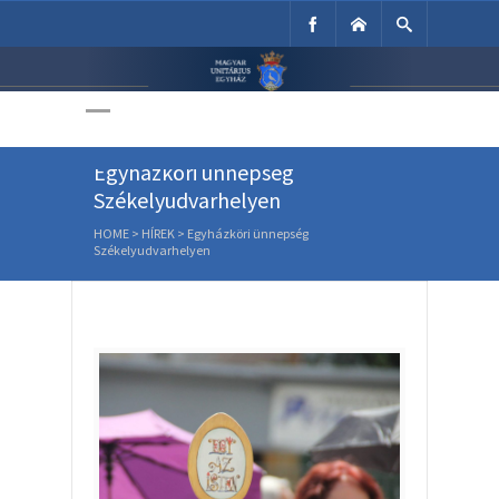
Unitárius Egyház
Weboldala
Egyházköri ünnepség
Székelyudvarhelyen
HOME
>
HÍREK
>
Egyházköri ünnepség
Székelyudvarhelyen