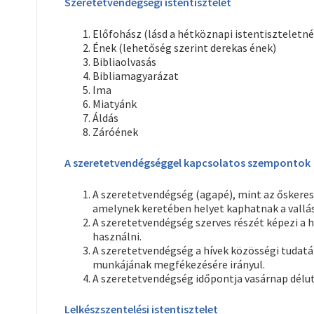
Szeretetvendégségi istentisztelet
Előfohász (lásd a hétköznapi istentiszteletné
Ének (lehetőség szerint derekas ének)
Bibliaolvasás
Bibliamagyarázat
Ima
Miatyánk
Áldás
Záróének
A szeretetvendégséggel kapcsolatos szempontok
A szeretetvendégség (agapé), mint az őskeresz
amelynek keretében helyet kaphatnak a vallás
A szeretetvendégség szerves részét képezi a h
használni.
A szeretetvendégség a hívek közösségi tudatán
munkájának megfékezésére irányul.
A szeretetvendégség időpontja vasárnap délutá
Lelkészszentelési istentisztelet