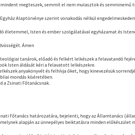
t mindent megteszek, semmit el nem mulasztok és semminemű ter
 Egyház Alaptörvénye szerint vonakodás nélkül engedelmeskedem
ó életemmel, Isten és ember szolgálatával egyházamat és Isten
üdvösségét. Ámen
teológiai tanárok, előadó és felkért lelkészek a felavatandó fejére
ök Isten áldását kéri a felavatott lelkészekre.
lelkészek anyakönyvét és felhívja őket, hogy kinevezésük sorrendjé
ibliai mondás kíséretében.
d a Zsinati Főtanácsnak.
Zsinati Főtanács határozatára, bejelenti, hogy az Államtanács (
melynek alapján az ünnepélyes beiktatásra minden előkészület 