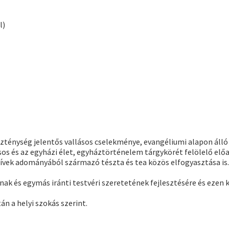
l)
ténység jelentős vallásos cselekménye, evangéliumi alapon álló u
os és az egyházi élet, egyháztörténelem tárgykörét felölelő előa
ívek adományából származó tészta és tea közös elfogyasztása is.
ak és egymás iránti testvéri szeretetének fejlesztésére és ezen 
n a helyi szokás szerint.