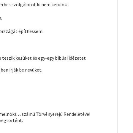
hes szolgálatot ki nem kerülök.
.
országát építhessem.
 teszik kezüket és egy-egy bibliai idézetet
ben írják be nevüket.
államelnök)… számú Törvényerejű Rendeletével
megtörtént.