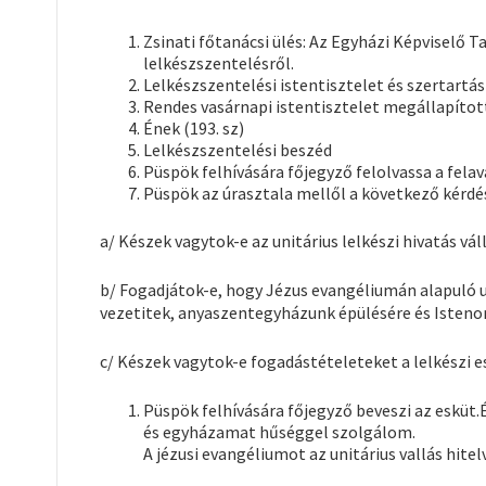
Zsinati főtanácsi ülés: Az Egyházi Képviselő 
lelkészszentelésről.
Lelkészszentelési istentisztelet és szertartás
Rendes vasárnapi istentisztelet megállapított
Ének (193. sz)
Lelkészszentelési beszéd
Püspök felhívására főjegyző felolvassa a fela
Püspök az úrasztala mellől a következő kérdés
a/ Készek vagytok-e az unitárius lelkészi hivatás vá
b/ Fogadjátok-e, hogy Jézus evangéliumán alapuló uni
vezetitek, anyaszentegyházunk épülésére és Isteno
c/ Készek vagytok-e fogadástételeteket a lelkészi 
Püspök felhívására főjegyző beveszi az esküt.
és egyházamat hűséggel szolgálom.
A jézusi evangéliumot az unitárius vallás hit