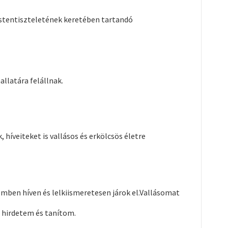
 istentiszteletének keretében tartandó
allatára felállnak.
híveiteket is vallásos és erkölcsös életre
gemben híven és lelkiismeretesen járok el.Vallásomat
t hirdetem és tanítom.