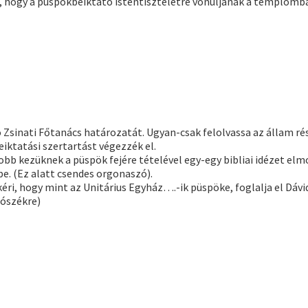
t, hogy a püspökbeiktató istentiszteletre vonuljanak a templomba
Zsinati Főtanács határozatát. Ugyan-csak felolvassa az állam rés
eiktatási szertartást végezzék el.
obb kezüknek a püspök fejére tételével egy-egy bibliai idézet elm
be. (Ez alatt csendes orgonaszó).
ri, hogy mint az Unitárius Egyház….-ik püspöke, foglalja el Dávi
zószékre)