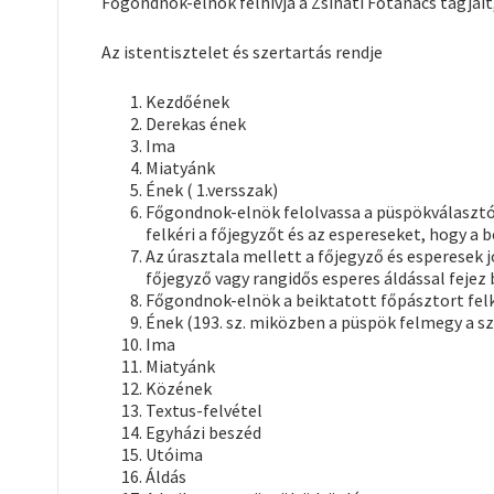
Főgondnok-elnök felhívja a Zsinati Főtanács tagjai
Az istentisztelet és szertartás rendje
Kezdőének
Derekas ének
Ima
Miatyánk
Ének ( 1.versszak)
Főgondnok-elnök felolvassa a püspökválasztó 
felkéri a főjegyzőt és az espereseket, hogy a b
Az úrasztala mellett a főjegyző és esperesek j
főjegyző vagy rangidős esperes áldással fejez 
Főgondnok-elnök a beiktatott főpásztort felké
Ének (193. sz. miközben a püspök felmegy a s
Ima
Miatyánk
Közének
Textus-felvétel
Egyházi beszéd
Utóima
Áldás