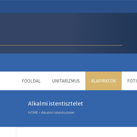
Unitárius Egyház Webol
FŐOLDAL
UNITARIZMUS
ALAPIRATOK
FŐTI
Alkalmi istentisztelet
HOME
>
Alkalmi istentisztelet