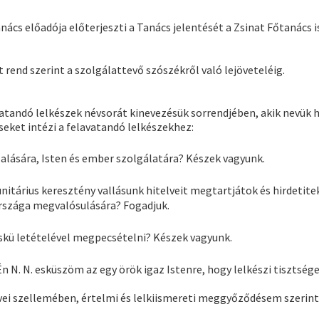
Tanács előadója előterjeszti a Tanács jelentését a Zsinat Főtanács
 rend szerint a szolgálattevő szószékről való lejöveteléig.
vatandó lelkészek névsorát kinevezésük sorrendjében, akik nevük h
eket intézi a felavatandó lelkészekhez:
llalására, Isten és ember szolgálatára? Készek vagyunk.
tárius keresztény vallásunk hitelveit megtartjátok és hirdetitek, 
rszága megvalósulására? Fogadjuk.
eskü letételével megpecsételni? Készek vagyunk.
Én N. N. esküszöm az egy örök igaz Istenre, hogy lelkészi tisztsé
elvei szellemében, értelmi és lelkiismereti meggyőződésem szerin