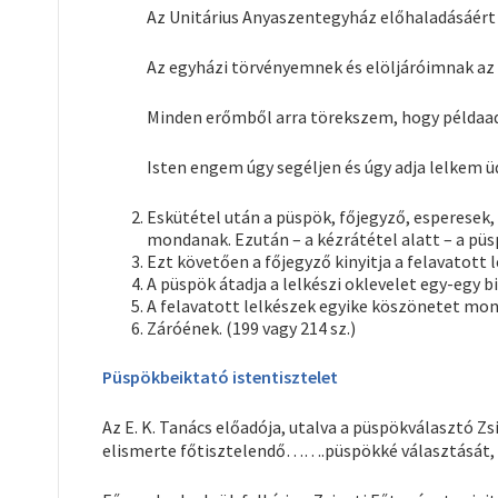
Az Unitárius Anyaszentegyház előhaladásáér
Az egyházi törvényemnek és elöljáróimnak az
Minden erőmből arra törekszem, hogy példaad
Isten engem úgy segéljen és úgy adja lelkem 
Eskütétel után a püspök, főjegyző, esperesek, 
mondanak. Ezután – a kézrátétel alatt – a püsp
Ezt követően a főjegyző kinyitja a felavatott 
A püspök átadja a lelkészi oklevelet egy-egy b
A felavatott lelkészek egyike köszönetet mon
Záróének. (199 vagy 214 sz.)
Püspökbeiktató istentisztelet
Az E. K. Tanács előadója, utalva a püspökválasztó 
elismerte főtisztelendő…….püspökké választását, 