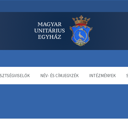
dala
SZTSÉGVISELŐK
NÉV- ÉS CÍMJEGYZÉK
INTÉZMÉNYEK