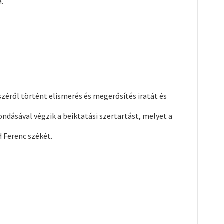
.
zéről történt elismerés és megerősítés iratát és
ondásával végzik a beiktatási szertartást, melyet a
d Ferenc székét.