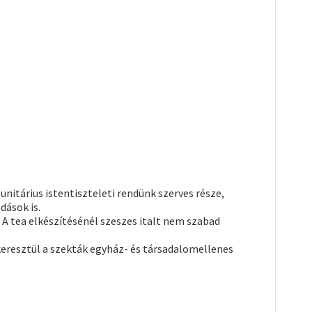
nitárius istentiszteleti rendünk szerves része,
dások is.
 A tea elkészítésénél szeszes italt nem szabad
keresztül a szekták egyház- és társadalomellenes