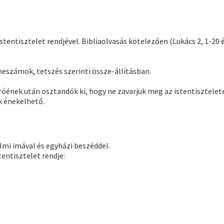
tentisztelet rendjével. Bibliaolvasás kötelezően (Lukács 2, 1-20 é
neszámok, tetszés szerinti össze-állításban.
óének után osztandók ki, hogy ne zavarjuk meg az istentisztelete
k énekelhető.
almi imával és egyházi beszéddel.
tentisztelet rendje: