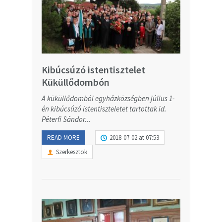
Kibúcsúzó istentisztelet
Küküllődombón
A küküllődombói egyházközségben július 1-
én kibúcsúzó istentiszteletet tartottak id.
Péterfi Sándor...
READ MORE
2018-07-02 at 07:53
Szerkesztok