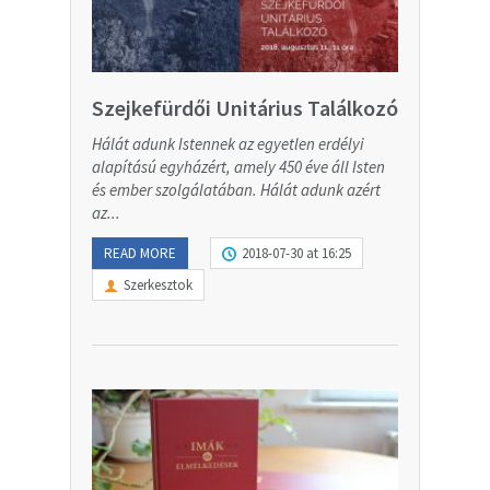
Szejkefürdői Unitárius Találkozó
Hálát adunk Istennek az egyetlen erdélyi
alapítású egyházért, amely 450 éve áll Isten
és ember szolgálatában. Hálát adunk azért
az...
READ MORE
2018-07-30 at 16:25
Szerkesztok