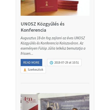
UNOSZ Közgyűlés és
Konferencia
Augusztus 18-án fog zajlani az éves UNOSZ
Közgyűlés és Konferencia Kolozsváron. Az
eseményen Fülöp Júlia lelkész bemutatja a
frissen...
READ MORE
2018-07-29 at 10:51
Szerkesztok