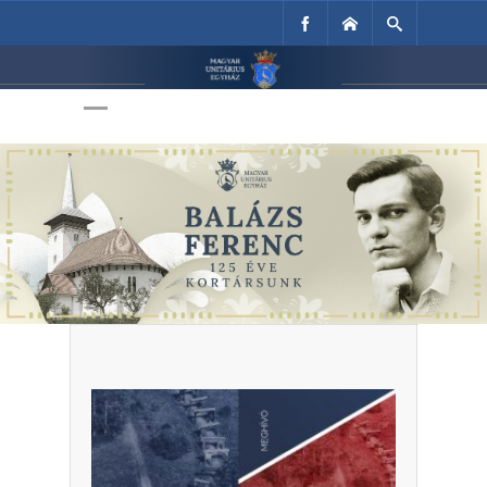
Unitárius Egyház
Weboldala