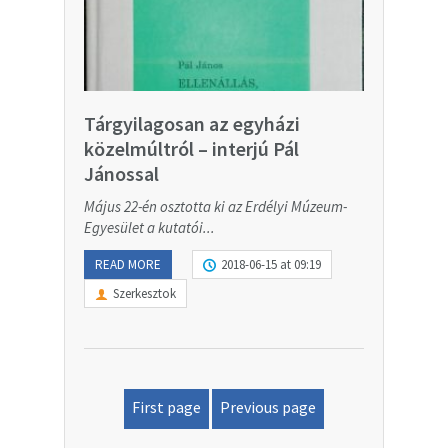
Tárgyilagosan az egyházi
közelmúltról – interjú Pál
Jánossal
Május 22-én osztotta ki az Erdélyi Múzeum-
Egyesület a kutatói...
READ MORE
2018-06-15 at 09:19
Szerkesztok
First page
Previous page