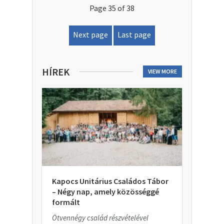
Page 35 of 38
Next page
Last page
HÍREK
VIEW MORE
Kapocs Unitárius Családos Tábor
– Négy nap, amely közösséggé
formált
Ötvennégy család részvételével