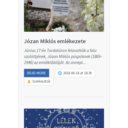
Józan Miklós emlékezete
Június 17-én Tordatúron felavatták a falu
szülöttjének, Józan Miklós püspöknek (1869–
1946) az emléktábláját. Az ünnepi...
READ MORE
2018-06-18 at 18:36
Szerkesztok