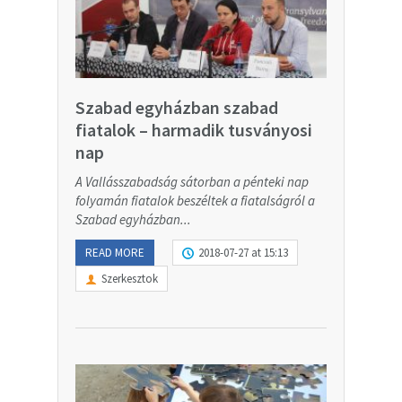
Szabad egyházban szabad
fiatalok – harmadik tusványosi
nap
A Vallásszabadság sátorban a pénteki nap
folyamán fiatalok beszéltek a fiatalságról a
Szabad egyházban...
READ MORE
2018-07-27 at 15:13
Szerkesztok