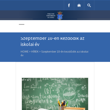
Unitárius Egyház
Weboldala
Szeptember 10-én kezdődik az
iskolai év
HOME
>
HÍREK
>
Szeptember 10-én kezdődik az iskolai
év