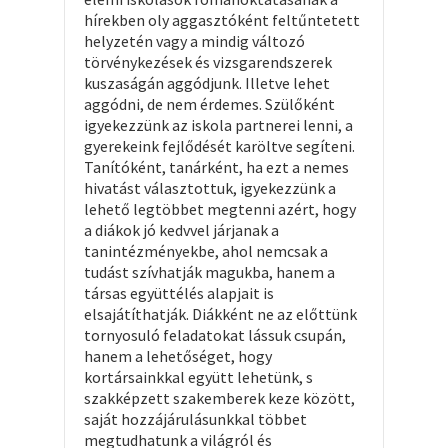
hírekben oly aggasztóként feltűntetett
helyzetén vagy a mindig változó
törvénykezések és vizsgarendszerek
kuszaságán aggódjunk. Illetve lehet
aggódni, de nem érdemes. Szülőként
igyekezzünk az iskola partnerei lenni, a
gyerekeink fejlődését karöltve segíteni.
Tanítóként, tanárként, ha ezt a nemes
hivatást választottuk, igyekezzünk a
lehető legtöbbet megtenni azért, hogy
a diákok jó kedvvel járjanak a
tanintézményekbe, ahol nemcsak a
tudást szívhatják magukba, hanem a
társas együttélés alapjait is
elsajátíthatják. Diákként ne az előttünk
tornyosuló feladatokat lássuk csupán,
hanem a lehetőséget, hogy
kortársainkkal együtt lehetünk, s
szakképzett szakemberek keze között,
saját hozzájárulásunkkal többet
megtudhatunk a világról és