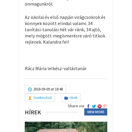
önmagunkról.
Az iskolai év első napján virágcsokrok és
könnyek között elindul valami. 34
tanítási-tanulási hét vár ránk, 34 ajtó,
mely mögött megismerésre váró titkok
rejlenek. Kalandra fel!
Rácz Mária lelkész-vallástanár
2018-09-09 at 18:48
Szerkesztok
Hírek
Share via:
HÍREK
VIEW MORE