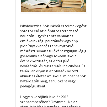
Iskolakezdés. Sokunkból érzelmek egész
sora tör elő az előbbi összetett szó
hallatán. Egyrészt ott vannak az
emlékeink régi palatáblás vagy épp
pionírnyakkendős tanévnyitókról,
másrészt sokan szülőként izguljuk végig
gyerekünk első vagy sokadik iskolai
évének kezdetét, az ezzel járó
bevásárlási és felszerelési hajcihővel. És
talán van olyan is az olvasók között,
akinek az életét az iskolai mindennapok
határozzák meg, tanulóként vagy
pedagógusként.
Hogyan kezdjünk iskolát 2018
szeptemberében? Örömmel. Ne az
elemi iskolások románoktatásának a