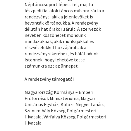
Néptánccsoport lépett fel, majd a
lészpedi fiatalok táncos műsora zárta a
rendezvényt, akik a jelenlevőket is
bevonták körtáncukba. A rendezvény
délután hat órakor zárult. A szervezők
nevében köszönetet mondunk
mindazoknak, akik munkájukkal és
részvételükkel hozzájárultak a
rendezvény sikeréhez, és hálát adunk
Istennek, hogy lehetővé tette
számunkra ezt az ünnepet.
A rendezvény támogatói:
Magyarország Kormánya – Emberi
Erőforrások Minisztériuma, Magyar
Unitárius Egyház, Kolozs Megyei Tanács,
Szentmihály Község Polgármesteri
Hivatala, Várfalva Község Polgármesteri
Hivatala.