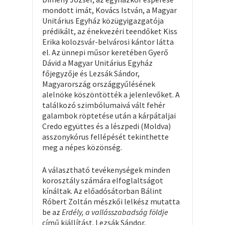
mondott imát, Kovács István, a Magyar
Unitárius Egyház közügyigazgatója
prédikált, az énekvezéri teendőket Kiss
Erika kolozsvár-belvárosi kántor látta
el. Az ünnepi műsor keretében Gyerő
Dávid a Magyar Unitárius Egyház
főjegyzője és Lezsák Sándor,
Magyarország országgyűlésének
alelnöke köszöntötték a jelenlevőket. A
találkozó szimbólumaivá vált fehér
galambok röptetése után a kárpátaljai
Credo együttes és a lészpedi (Moldva)
asszonykórus fellépését tekinthette
meg a népes közönség.
A választható tevékenységek minden
korosztály számára elfoglaltságot
kínáltak. Az előadósátorban Bálint
Róbert Zoltán mészkői lelkész mutatta
be az
Erdély, a vallásszabadság földje
című kiállítást. Lezsák Sándor,