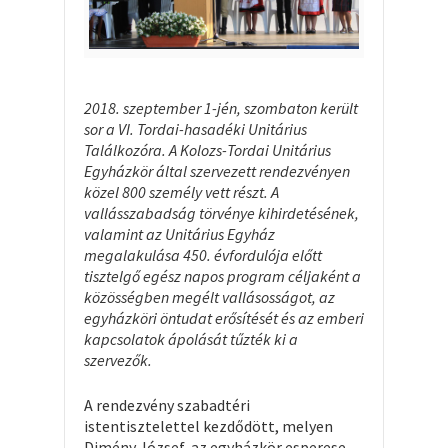
2018. szeptember 1-jén, szombaton került
sor a VI. Tordai-hasadéki Unitárius
Találkozóra. A Kolozs-Tordai Unitárius
Egyházkör által szervezett rendezvényen
közel 800 személy vett részt. A
vallásszabadság törvénye kihirdetésének,
valamint az Unitárius Egyház
megalakulása 45
0.
évfordulója előtt
tisztelgő egész napos program céljaként a
közösségben megélt vallásosságot, az
egyházköri öntudat erősítését és az emberi
kapcsolatok ápolását tűzték ki a
szervezők.
A rendezvény szabadtéri
istentisztelettel kezdődött, melyen
Dimény József, az egyházkör esperese