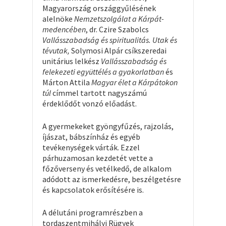
Magyarország országgyűlésének
alelnöke
Nemzetszolgálat a Kárpát-
medencében
, dr. Czire Szabolcs
Vallásszabadság és spiritualitás. Utak és
tévutak,
Solymosi Alpár csíkszeredai
unitárius lelkész
Vallásszabadság és
felekezeti együttélés a gyakorlatban
és
Márton Attila
Magyar élet a Kárpátokon
túl
címmel tartott nagyszámú
érdeklődőt vonzó előadást.
A gyermekeket gyöngyfűzés, rajzolás,
íjászat, bábszínház és egyéb
tevékenységek várták. Ezzel
párhuzamosan kezdetét vette a
főzőverseny és vetélkedő, de alkalom
adódott az ismerkedésre, beszélgetésre
és kapcsolatok erősítésére is.
A délutáni programrészben a
tordaszentmihályi Rügyek