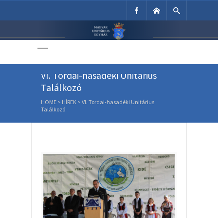
Unitárius Egyház
Weboldala
VI. Tordai-hasadéki Unitárius
Találkozó
HOME
>
HÍREK
>
VI. Tordai-hasadéki Unitárius
Találkozó