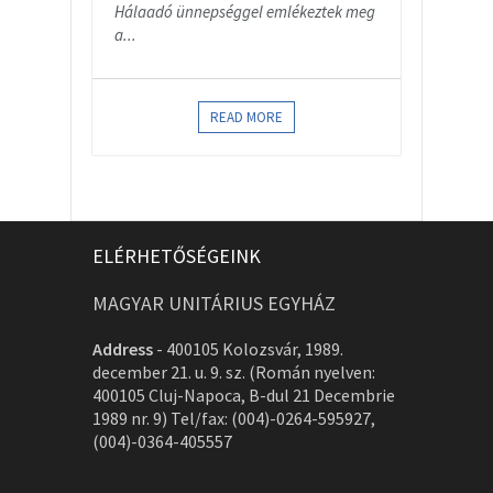
Hálaadó ünnepséggel emlékeztek meg
a...
READ MORE
ELÉRHETŐSÉGEINK
MAGYAR UNITÁRIUS EGYHÁZ
Address
-
400105 Kolozsvár, 1989.
december 21. u. 9. sz. (Román nyelven:
400105 Cluj-Napoca, B-dul 21 Decembrie
1989 nr. 9) Tel/fax: (004)-0264-595927,
(004)-0364-405557