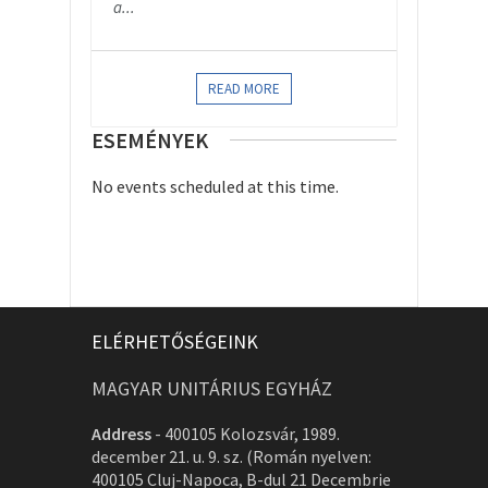
a...
READ MORE
ESEMÉNYEK
No events scheduled at this time.
ELÉRHETŐSÉGEINK
MAGYAR UNITÁRIUS EGYHÁZ
Address
-
400105 Kolozsvár, 1989.
december 21. u. 9. sz. (Román nyelven:
400105 Cluj-Napoca, B-dul 21 Decembrie