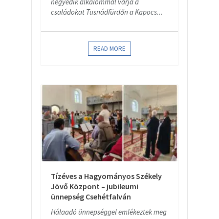
negyedik alkalommal várja a
családokat Tusnádfürdőn a Kapocs...
READ MORE
Tízéves a Hagyományos Székely
Jövő Központ – jubileumi
ünnepség Csehétfalván
Hálaadó ünnepséggel emlékeztek meg