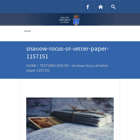
Unitárius Egyház
Weboldala
shallow-focus-of-letter-paper-
1157151
HOME
>
TESTVÉRI LEVELEK
>
shallow-focus-of-letter-
paper-1157151