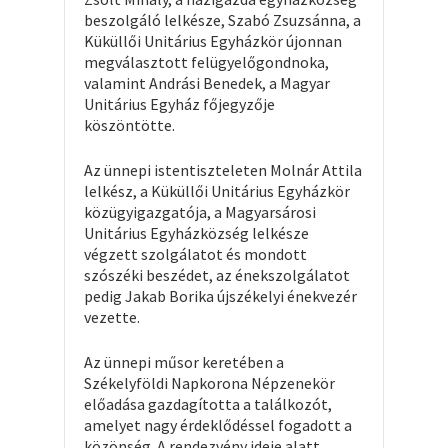
beszolgáló lelkésze, Szabó Zsuzsánna, a
Küküllői Unitárius Egyházkör újonnan
megválasztott felügyelőgondnoka,
valamint Andrási Benedek, a Magyar
Unitárius Egyház főjegyzője
köszöntötte.
Az ünnepi istentiszteleten Molnár Attila
lelkész, a Küküllői Unitárius Egyházkör
közügyigazgatója, a Magyarsárosi
Unitárius Egyházközség lelkésze
végzett szolgálatot és mondott
szószéki beszédet, az énekszolgálatot
pedig Jakab Borika újszékelyi énekvezér
vezette.
Az ünnepi műsor keretében a
Székelyföldi Napkorona Népzenekör
előadása gazdagította a találkozót,
amelyet nagy érdeklődéssel fogadott a
közönség. A rendezvény ideje alatt