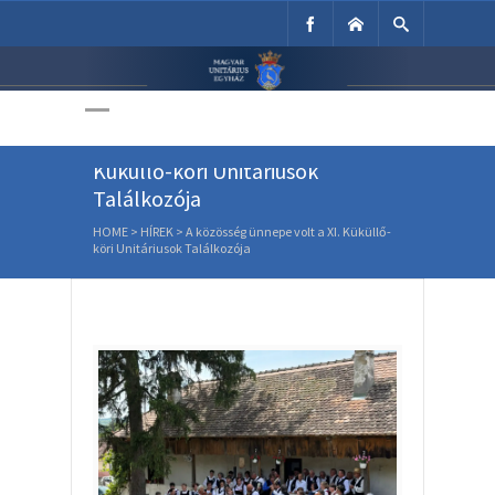
Unitárius Egyház
Weboldala
A közösség ünnepe volt a XI.
Küküllő-köri Unitáriusok
Találkozója
HOME
>
HÍREK
>
A közösség ünnepe volt a XI. Küküllő-
köri Unitáriusok Találkozója