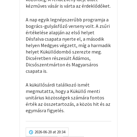
kézműves vásár is várta az érdeklődőket.
A nap egyik legnépszerűbb programja a
bogrács-gulyásfőző verseny volt. A zsűri
értékelése alapján az első helyet
Désfalva csapata nyerte el, a második
helyen Medgyes végzett, míg a harmadik
helyet Küküllődombó szerezte meg.
Dicséretben részesült Ádámos,
Dicsőszentmárton és Magyarsáros
csapata is.
A küküllősárdi találkozó ismét
megmutatta, hogy a Küküllő menti
unitárius közösségek számára fontos
érték az összetartozás, a közös hit és az
egymásra figyelés.
2026-06-20 at 20:34