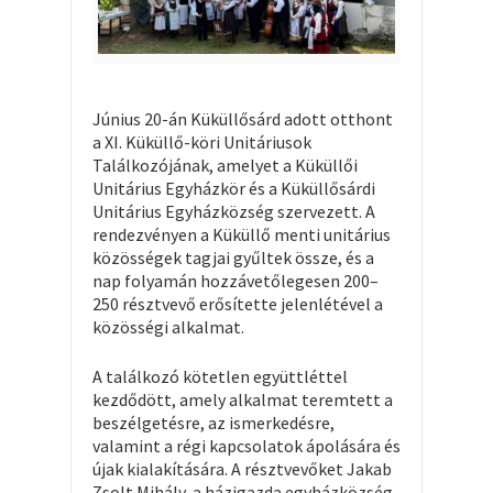
Június 20-án Küküllősárd adott otthont
a XI. Küküllő-köri Unitáriusok
Találkozójának, amelyet a Küküllői
Unitárius Egyházkör és a Küküllősárdi
Unitárius Egyházközség szervezett. A
rendezvényen a Küküllő menti unitárius
közösségek tagjai gyűltek össze, és a
nap folyamán hozzávetőlegesen 200–
250 résztvevő erősítette jelenlétével a
közösségi alkalmat.
A találkozó kötetlen együttléttel
kezdődött, amely alkalmat teremtett a
beszélgetésre, az ismerkedésre,
valamint a régi kapcsolatok ápolására és
újak kialakítására. A résztvevőket Jakab
Zsolt Mihály, a házigazda egyházközség