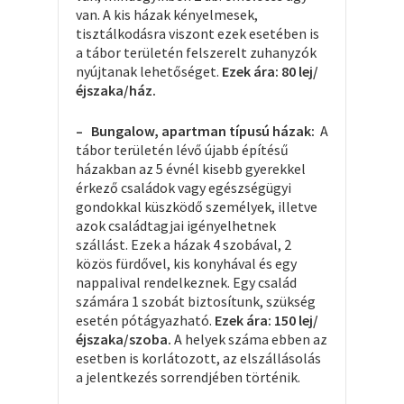
van. A kis házak kényelmesek,
tisztálkodásra viszont ezek esetében is
a tábor területén felszerelt zuhanyzók
nyújtanak lehetőséget.
Ezek ára: 80 lej/
éjszaka/ház.
–
Bungalow, apartman típusú házak:
A
tábor területén lévő újabb építésű
házakban az 5 évnél kisebb gyerekkel
érkező családok vagy egészségügyi
gondokkal küszködő személyek, illetve
azok családtagjai igényelhetnek
szállást. Ezek a házak 4 szobával, 2
közös fürdővel, kis konyhával és egy
nappalival rendelkeznek. Egy család
számára 1 szobát biztosítunk, szükség
esetén pótágyazható.
Ezek ára: 1
50
lej/
éjszaka/szoba.
A helyek száma ebben az
esetben is korlátozott, az elszállásolás
a jelentkezés sorrendjében történik.