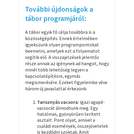
További újdonságok a
tábor programjáról:
A tábor egyik fő célja továbbra is a
közösségépítés. Ennek értelmében
igyekszünk olyan programpontokat
beemelni, amelyek ezt a folyamatot
segítik elő. A visszajelzések jelentős
része annak az igénynek ad hangot, hogy
minél több lehetőség legyen a
kapcsolatépítésre, egymás
megismerésére. Ezeket figyelembe véve
három új javaslattal érkezünk:
Tarisznyás vacsora:
igazi agapé-
vacsorát álmodtunk meg. Egy
hatalmas, gyönyörűen terített
asztalt. Pont olyat, amivel a
családi események, összejövetelek
is kezdődni szoktak. Amit