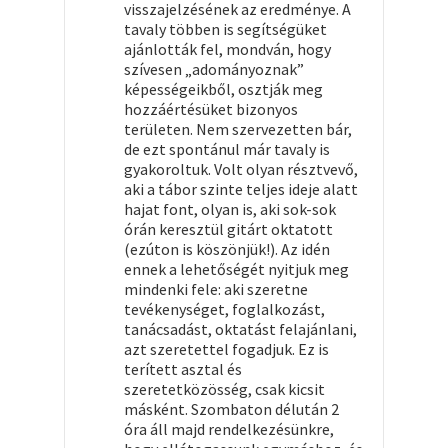
visszajelzésének az eredménye. A
tavaly többen is segítségüket
ajánlották fel, mondván, hogy
szívesen „adományoznak”
képességeikből, osztják meg
hozzáértésüket bizonyos
területen. Nem szervezetten bár,
de ezt spontánul már tavaly is
gyakoroltuk. Volt olyan résztvevő,
aki a tábor szinte teljes ideje alatt
hajat font, olyan is, aki sok-sok
órán keresztül gitárt oktatott
(ezúton is köszönjük!). Az idén
ennek a lehetőségét nyitjuk meg
mindenki fele: aki szeretne
tevékenységet, foglalkozást,
tanácsadást, oktatást felajánlani,
azt szeretettel fogadjuk. Ez is
terített asztal és
szeretetközösség, csak kicsit
másként. Szombaton délután 2
óra áll majd rendelkezésünkre,