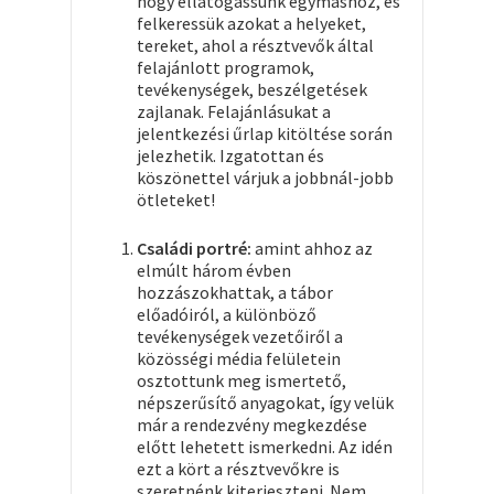
hogy ellátogassunk egymáshoz, és
felkeressük azokat a helyeket,
tereket, ahol a résztvevők által
felajánlott programok,
tevékenységek, beszélgetések
zajlanak. Felajánlásukat a
jelentkezési űrlap kitöltése során
jelezhetik. Izgatottan és
köszönettel várjuk a jobbnál-jobb
ötleteket!
Családi portré:
amint ahhoz az
elmúlt három évben
hozzászokhattak, a tábor
előadóiról, a különböző
tevékenységek vezetőiről a
közösségi média felületein
osztottunk meg
ismertető,
népszerűsítő anyagokat, így velük
már a rendezvény megkezdése
előtt lehetett ismerkedni. Az idén
ezt a kört a résztvevőkre is
szeretnénk kiterjeszteni. Nem