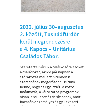
2026.
július 30
–
augusztus
2
.
között,
Tusnádfürdő
n
kerül megrendezésre
a
4
.
Kapocs
– Unitárius
Családos Tábor
.
Szeretettel várjuk a találkozóra azokat
a családokat, akik e pár napban a
szórakozás mellett hitükben is
szeretnének megerősödni. Bízunk
benne, hogy az együttlét, a közös
imádkozás, a változatos programok
olyan lendületet és derűt adnak, amit
hazatérve személyes és gyülekezeti