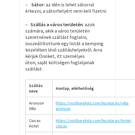
–
Sátor:
az idén is lehet sátorral
érkezni, a sátorhelyért nem kell fizetni.
–
Szállás a város területén
: azok
számára, akik a város területén
szeretnének szállást foglalni,
összeállítottunk egy listát a kemping
közelében lévő szálláshelyekről. Arra
kérjük Önöket, itt személyes
úton, saját költségen foglaljanak
szállást.
Szállás
Honlap, elérhetőség
neve
Aronson
https://visitharghita.com/hu/places/villa-
Villa
aronson
Ciucas
https://visitharghita.com/hu/places/hotel-
Hotel
ciucas