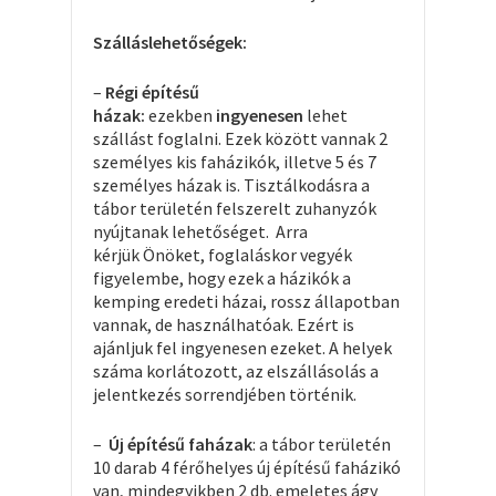
Szálláslehetőségek:
–
Régi
építésű
házak
:
ezekben
ingyenesen
lehet
szállást foglalni. Ezek között vannak 2
személyes kis faházikók, illetve 5 és 7
személyes házak is. Tisztálkodásra a
tábor területén felszerelt zuhanyzók
nyújtanak lehetőséget. Arra
kérjük Önöket, foglaláskor vegyék
figyelembe, hogy ezek a házikók a
kemping eredeti házai, rossz állapotban
vannak, de használhatóak. Ezért is
ajánljuk fel ingyenesen ezeket. A helyek
száma korlátozott, az elszállásolás a
jelentkezés sorrendjében történik.
–
Új építésű faházak
: a tábor területén
10 darab 4 férőhelyes új építésű faházikó
van, mindegyikben 2 db. emeletes ágy