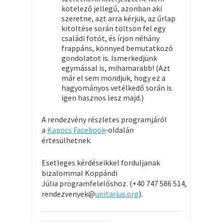
kötelező jellegű, azonban aki
szeretne, azt arra kérjük, az űrlap
kitöltése során töltsön fel egy
családi fotót, és írjon néhány
frappáns, könnyed bemutatkozó
gondolatot is. Ismerkedjünk
egymással is, mihamarabb! (Azt
már el sem mondjuk, hogy ez a
hagyományos vetélkedő során is
igen hasznos lesz majd.)
A rendezvény részletes programjáról
a
Kapocs Facebook
-oldalán
értesülhetnek.
Esetleges kérdéseikkel forduljanak
bizalommal Koppándi
Júlia programfelelőshöz. (+40 747 586 514,
rendezvenyek@
unitarius.org
).