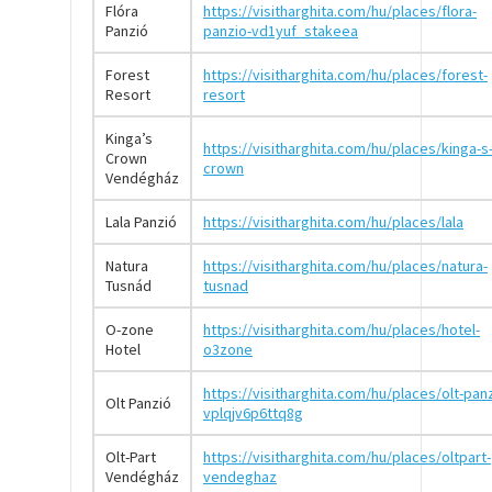
Flóra
https://visitharghita.com/hu/places/flora-
Panzió
panzio-vd1yuf_stakeea
Forest
https://visitharghita.com/hu/places/forest-
Resort
resort
Kinga’s
https://visitharghita.com/hu/places/kinga-s
Crown
crown
Vendégház
Lala Panzió
https://visitharghita.com/hu/places/lala
Natura
https://visitharghita.com/hu/places/natura-
Tusnád
tusnad
O-zone
https://visitharghita.com/hu/places/hotel-
Hotel
o3zone
https://visitharghita.com/hu/places/olt-pan
Olt Panzió
vplqjv6p6ttq8g
Olt-Part
https://visitharghita.com/hu/places/oltpart-
Vendégház
vendeghaz