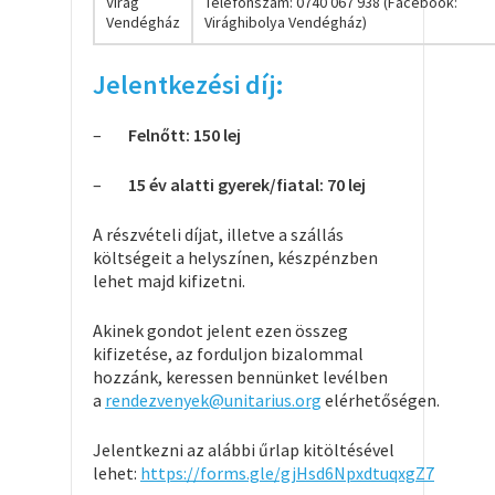
Virág
Telefonszám: 0740 067 938 (Facebook:
Vendégház
Virághibolya Vendégház)
Jelentkezési díj:
–
Felnőtt: 150 lej
–
15 év alatti gyerek/fiatal: 70 lej
A részvételi díjat, illetve a szállás
költségeit a helyszínen, készpénzben
lehet majd kifizetni.
Akinek gondot jelent ezen összeg
kifizetése, az forduljon bizalommal
hozzánk, keressen bennünket levélben
a
rendezvenyek@unitarius.org
elérhetőségen.
Jelentkezni az alábbi űrlap kitöltésével
lehet:
https://forms.gle/gjHsd6NpxdtuqxgZ7