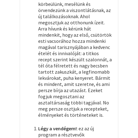
körbeülünk, mesélünk és
örvendezünk a viszontlátásnak, az
új találkozásoknak. Ahol
megosztjuk az otthonunk ízeit.
Arra hívunk és kérünk hát
mindenkit, hogy az első, csütörtök
esti vacsorához hozza mindenki
magával tarisznyájában a kedvenc
ételét és innivalóját: a titkos
recept szerint készült szalonnát, a
tél óta félretett és nagy becsben
tartott zakuszkát, a legfinomabb
lekvárokat, puha kenyeret. Bármit
és mindent, amit szeretne, és ami
persze bírja az utazást. Ezeket
fogjuk megosztani az
asztaltársaság többi tagjával. No
meg persze osztjuk a recepteket,
élményeket és történeteket is.
Légy a vendégem!
: ez az új
program a résztvevők