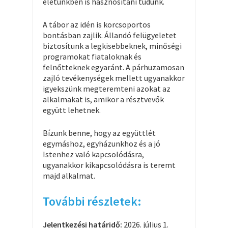
életünkben is hasznosítani tudunk.
A tábor az idén is korcsoportos
bontásban zajlik. Állandó felügyeletet
biztosítunk a legkisebbeknek, minőségi
programokat fiataloknak és
felnőtteknek egyaránt. A párhuzamosan
zajló tevékenységek mellett ugyanakkor
igyekszünk megteremteni azokat az
alkalmakat is, amikor a résztvevők
együtt lehetnek.
Bízunk benne, hogy az együttlét
egymáshoz, egyházunkhoz és a jó
Istenhez való kapcsolódásra,
ugyanakkor kikapcsolódásra is teremt
majd alkalmat.
További részletek:
Jelentkezési határidő:
2026. július 1.