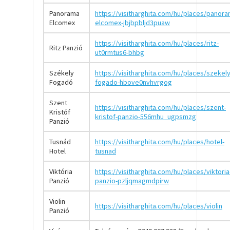
Panorama
https://visitharghita.com/hu/places/panora
Elcomex
elcomex-jbjbpbljd3puaw
https://visitharghita.com/hu/places/ritz-
Ritz Panzió
ut0rmtus6-bhbg
Székely
https://visitharghita.com/hu/places/szekely
Fogadó
fogado-hbove0nvhvrgog
Szent
https://visitharghita.com/hu/places/szent-
Kristóf
kristof-panzio-556mhu_ugpsmzg
Panzió
Tusnád
https://visitharghita.com/hu/places/hotel-
Hotel
tusnad
Viktória
https://visitharghita.com/hu/places/viktoria
Panzió
panzio-pzljqmagmdpirw
Violin
https://visitharghita.com/hu/places/violin
Panzió