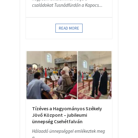
családokat Tusnádfürdőn a Kapocs...
READ MORE
Tízéves a Hagyományos Székely
Jövő Központ – jubileumi
ünnepség Csehétfalván
Hálaadó ünnepséggel emlékeztek meg
a...