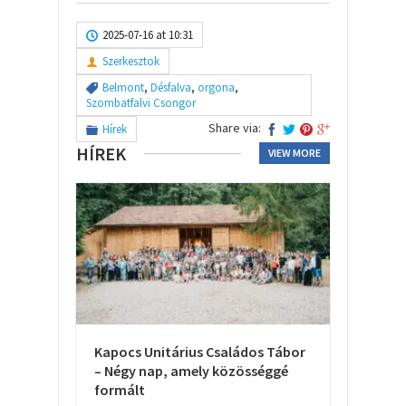
2025-07-16 at 10:31
Szerkesztok
Belmont
,
Désfalva
,
orgona
,
Szombatfalvi Csongor
Share via:
Hírek
HÍREK
VIEW MORE
Kapocs Unitárius Családos Tábor
– Négy nap, amely közösséggé
formált