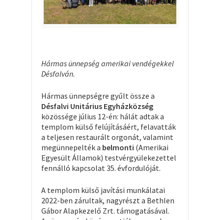
Hármas ünnepség amerikai vendégekkel
Désfalván.
Hármas ünnepségre gyűlt össze a
Désfalvi Unitárius Egyházközség
közössége július 12-én: hálát adtak a
templom külső felújításáért, felavatták
a teljesen restaurált orgonát, valamint
megünnepelték a
belmonti
(Amerikai
Egyesült Államok) testvérgyülekezettel
fennálló kapcsolat 35. évfordulóját.
A templom külső javítási munkálatai
2022-ben zárultak, nagyrészt a Bethlen
Gábor Alapkezelő Zrt. támogatásával.