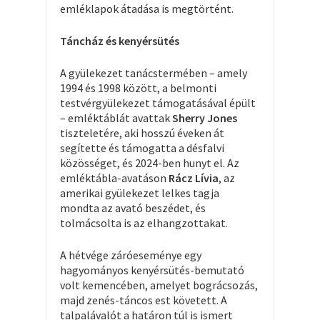
emléklapok átadása is megtörtént.
Táncház és kenyérsütés
A gyülekezet tanácstermében – amely
1994 és 1998 között, a belmonti
testvérgyülekezet támogatásával épült
– emléktáblát avattak
Sherry Jones
tiszteletére, aki hosszú éveken át
segítette és támogatta a désfalvi
közösséget, és 2024-ben hunyt el. Az
emléktábla-avatáson
Rácz Lívia
, az
amerikai gyülekezet lelkes tagja
mondta az avató beszédet, és
tolmácsolta is az elhangzottakat.
A hétvége záróeseménye egy
hagyományos kenyérsütés-bemutató
volt kemencében, amelyet bográcsozás,
majd zenés-táncos est követett. A
talpalávalót a határon túl is ismert