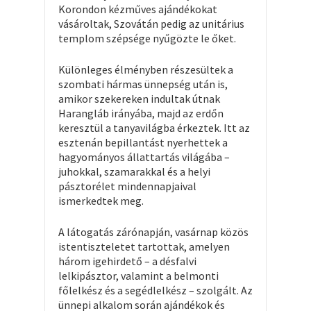
Korondon kézműves ajándékokat
vásároltak, Szovátán pedig az unitárius
templom szépsége nyűgözte le őket.
Különleges élményben részesültek a
szombati hármas ünnepség után is,
amikor szekereken indultak útnak
Harangláb irányába, majd az erdőn
keresztül a tanyavilágba érkeztek. Itt az
esztenán bepillantást nyerhettek a
hagyományos állattartás világába –
juhokkal, szamarakkal és a helyi
pásztorélet mindennapjaival
ismerkedtek meg.
A látogatás zárónapján, vasárnap közös
istentiszteletet tartottak, amelyen
három igehirdető – a désfalvi
lelkipásztor, valamint a belmonti
főlelkész és a segédlelkész – szolgált. Az
ünnepi alkalom során ajándékok és