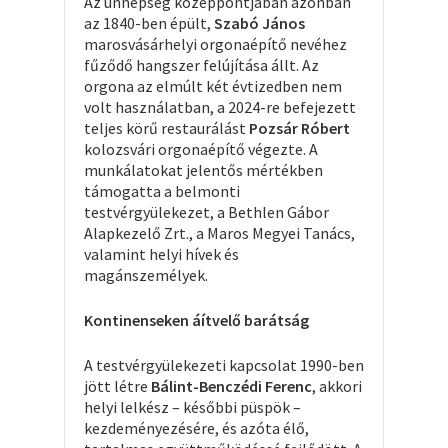
Az ünnepség középpontjában azonban
az 1840-ben épült,
Szabó János
marosvásárhelyi orgonaépítő nevéhez
fűződő hangszer felújítása állt. Az
orgona az elmúlt két évtizedben nem
volt használatban, a 2024-re befejezett
teljes körű restaurálást
Pozsár Róbert
kolozsvári orgonaépítő végezte. A
munkálatokat jelentős mértékben
támogatta a belmonti
testvérgyülekezet, a Bethlen Gábor
Alapkezelő Zrt., a Maros Megyei Tanács,
valamint helyi hívek és
magánszemélyek.
Kontinenseken áítvelő barátság
A testvérgyülekezeti kapcsolat 1990-ben
jött létre
Bálint-Benczédi Ferenc
, akkori
helyi lelkész – későbbi püspök –
kezdeményezésére, és azóta élő,