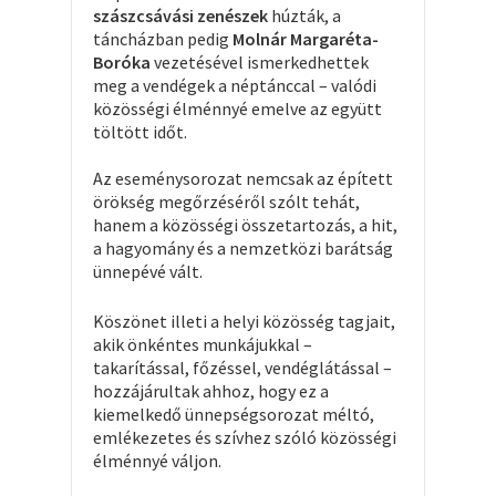
szászcsávási zenészek
húzták, a
táncházban pedig
Molnár Margaréta-
Boróka
vezetésével ismerkedhettek
meg a vendégek a néptánccal – valódi
közösségi élménnyé emelve az együtt
töltött időt.
Az eseménysorozat nemcsak az épített
örökség megőrzéséről szólt tehát,
hanem a közösségi összetartozás, a hit,
a hagyomány és a nemzetközi barátság
ünnepévé vált.
Köszönet illeti a helyi közösség tagjait,
akik önkéntes munkájukkal –
takarítással, főzéssel, vendéglátással –
hozzájárultak ahhoz, hogy ez a
kiemelkedő ünnepségsorozat méltó,
emlékezetes és szívhez szóló közösségi
élménnyé váljon.