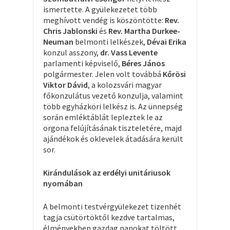
ismertette. A gyülekezetet több
meghívott vendég is köszöntötte:
Rev.
Chris Jablonski
és
Rev. Martha Durkee-
Neuman
belmonti lelkészek,
Dévai
Erika
konzul asszony,
dr. Vass Levente
parlamenti képviselő,
Béres János
polgármester. Jelen volt továbbá
Kőrösi
Viktor Dávid
, a kolozsvári magyar
főkonzulátus vezető konzulja, valamint
több egyházköri lelkész is. Az ünnepség
során emléktáblát lepleztek le az
orgona felújításának tiszteletére, majd
ajándékok és oklevelek átadására került
sor.
Kirándulások az erdélyi unitáriusok
nyomában
A belmonti testvérgyülekezet tizenhét
tagja csütörtöktől kezdve tartalmas,
élményekben gazdag napokat töltött