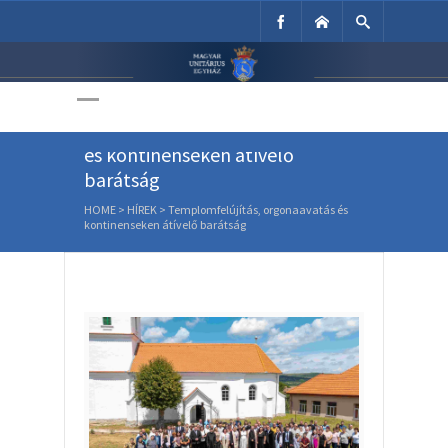
Unitárius Egyház
Weboldala
Templomfelújítás, orgonaavatás
és kontinenseken átívelő
barátság
HOME
>
HÍREK
>
Templomfelújítás, orgonaavatás és
kontinenseken átívelő barátság