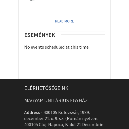
READ MORE
ESEMÉNYEK
No events scheduled at this time.
ELÉRHETŐSÉGEINK
MAGYAR UNITÁRIUS EGYHÁZ
Address
-
400105 Kolozsvár, 1989.
december 21. u. 9. sz. (Román nyelven:
400105 Cluj-Napoca, B-dul 21 Decembrie