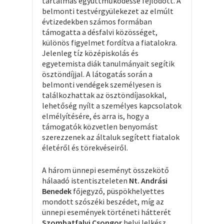
tartalmas együttműködéssé fejlődött.
A
belmonti testvérgyülekezet az elmúlt
évtizedekben számos formában
támogatta a désfalvi közösséget,
különös figyelmet fordítva a fiatalokra.
Jelenleg tíz középiskolás és
egyetemista diák tanulmányait segítik
ösztöndíjjal. A látogatás során a
belmonti vendégek személyesen is
találkozhattak az ösztöndíjasokkal,
lehetőség nyílt a személyes kapcsolatok
elmélyítésére, és arra is, hogy a
támogatók közvetlen benyomást
szerezzenek az általuk segített fiatalok
életéről és törekvéseiről.
A három ünnepi eseményt összekötő
hálaadó istentiszteleten
Nt. Andrási
Benedek
főjegyző, püspökhelyettes
mondott szószéki beszédet, míg az
ünnepi események történeti hátterét
Szombatfalvi Csongor
helyi lelkész