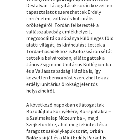
Désfalván. Látogatásuk során közvetlen
tapasztalatot szerezhettek Erdély
történelmi, vallási és kulturális
örökségéről. Tordán felkeresték a
vallásszabadság emlékhelyeit,
megcsodálták a sóbánya különleges föld
alatti világát, és kirándulást tettek a
Tordai-hasadékhoz is.
Kolozsváron sétát
tettek a belvárosban, ellátogattak a
János Zsigmond Unitárius Kollégiumba
és a Vallásszabadság Házába is, így
közvetlen benyomást szerezhettek az
erdélyi unitárius örökség jelentős
helyszíneiről.
A következő napokban ellátogattak
Bözödújfalu környékére, Körispatakra –
a Szalmakalap Múzeumba –, majd
Szejkefürdőre, ahol megtekintették a
faragott székelykapuk sorát,
Orbán
Balázs
sírját és a Mini Erdély Parkot is.