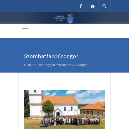
Unitárius Egyház
Weboldala
Szombatfalvi Csongor
HOME
>
Posts tagged Szombatfalvi Csongor