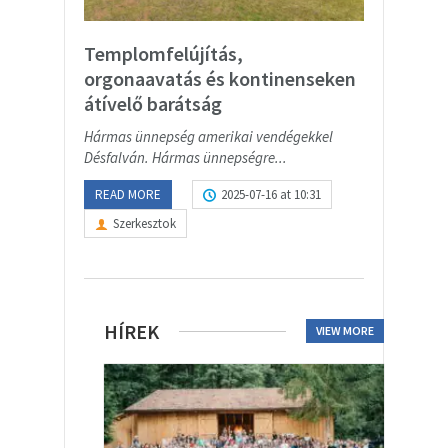
Templomfelújítás,
orgonaavatás és kontinenseken
átívelő barátság
Hármas ünnepség amerikai vendégekkel
Désfalván. Hármas ünnepségre...
READ MORE
2025-07-16 at 10:31
Szerkesztok
HÍREK
VIEW MORE