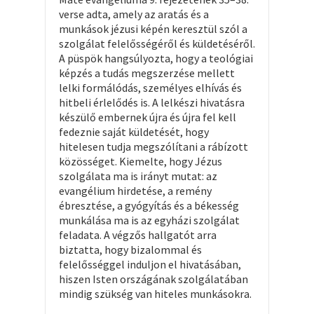
verse adta, amely az aratás és a
munkások jézusi képén keresztül szól a
szolgálat felelősségéről és küldetéséről.
A püspök hangsúlyozta, hogy a teológiai
képzés a tudás megszerzése mellett
lelki formálódás, személyes elhívás és
hitbeli érlelődés is. A lelkészi hivatásra
készülő embernek újra és újra fel kell
fedeznie saját küldetését, hogy
hitelesen tudja megszólítani a rábízott
közösséget. Kiemelte, hogy Jézus
szolgálata ma is irányt mutat: az
evangélium hirdetése, a remény
ébresztése, a gyógyítás és a békesség
munkálása ma is az egyházi szolgálat
feladata. A végzős hallgatót arra
biztatta, hogy bizalommal és
felelősséggel induljon el hivatásában,
hiszen Isten országának szolgálatában
mindig szükség van hiteles munkásokra.