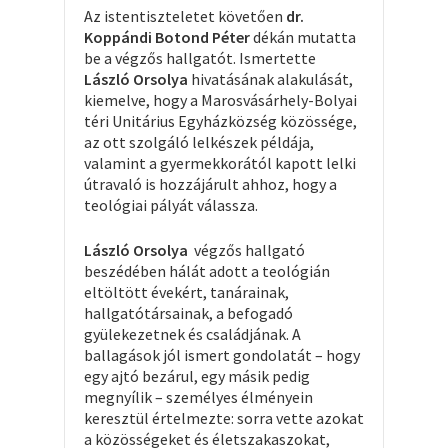
Az istentiszteletet követően
dr.
Koppándi Botond Péter
dékán mutatta
be a végzős hallgatót. Ismertette
László Orsolya
hivatásának alakulását,
kiemelve, hogy a Marosvásárhely-Bolyai
téri Unitárius Egyházközség közössége,
az ott szolgáló lelkészek példája,
valamint a gyermekkorától kapott lelki
útravaló is hozzájárult ahhoz, hogy a
teológiai pályát válassza.
László Orsolya
végzős hallgató
beszédében hálát adott a teológián
eltöltött évekért, tanárainak,
hallgatótársainak, a befogadó
gyülekezetnek és családjának. A
ballagások jól ismert gondolatát – hogy
egy ajtó bezárul, egy másik pedig
megnyílik – személyes élményein
keresztül értelmezte: sorra vette azokat
a közösségeket és életszakaszokat,