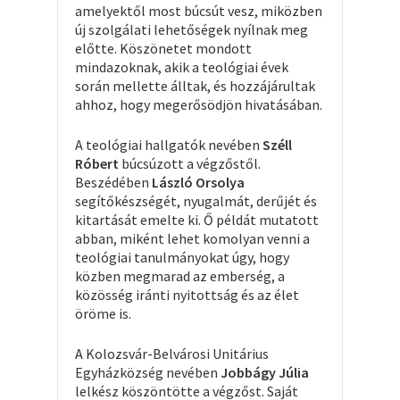
amelyektől most búcsút vesz, miközben
új szolgálati lehetőségek nyílnak meg
előtte. Köszönetet mondott
mindazoknak, akik a teológiai évek
során mellette álltak, és hozzájárultak
ahhoz, hogy megerősödjön hivatásában.
A teológiai hallgatók nevében
Széll
Róbert
búcsúzott a végzőstől.
Beszédében
László Orsolya
segítőkészségét, nyugalmát, derűjét és
kitartását emelte ki. Ő példát mutatott
abban, miként lehet komolyan venni a
teológiai tanulmányokat úgy, hogy
közben megmarad az emberség, a
közösség iránti nyitottság és az élet
öröme is.
A Kolozsvár-Belvárosi Unitárius
Egyházközség nevében
Jobbágy Júlia
lelkész köszöntötte a végzőst. Saját