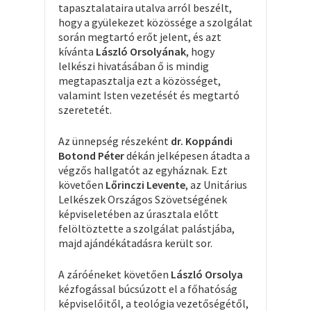
tapasztalataira utalva arról beszélt,
hogy a gyülekezet közössége a szolgálat
során megtartó erőt jelent, és azt
kívánta
László Orsolyának
, hogy
lelkészi hivatásában ő is mindig
megtapasztalja ezt a közösséget,
valamint Isten vezetését és megtartó
szeretetét.
Az ünnepség részeként
dr. Koppándi
Botond Péter
dékán jelképesen átadta a
végzős hallgatót az egyháznak. Ezt
követően
Lőrinczi Levente
, az Unitárius
Lelkészek Országos Szövetségének
képviseletében az úrasztala előtt
felöltöztette a szolgálat palástjába,
majd ajándékátadásra került sor.
A záróéneket követően
László Orsolya
kézfogással búcsúzott el a főhatóság
képviselőitől, a teológia vezetőségétől,