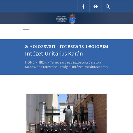
Unitárius Egyház
Weboldala
Tanévzáró és végzősbúcsúztató
a Kolozsvári Protestáns Teológiai
Intézet Unitárius Karán
HOME
>
HÍREK
>
Tanévzáró és végzősbúcsúztató a
Kolozsvári Protestáns Teológiai Intézet Unitárius Karán