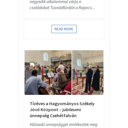
negyedik alkalommal várja a
családokat Tusnádfürdőn a Kapocs...
READ MORE
Tízéves a Hagyományos Székely
Jövő Központ – jubileumi
ünnepség Csehétfalván
Hálaadó ünnepséggel emlékeztek meg