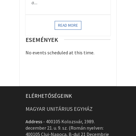
a...
READ MORE
ESEMÉNYEK
No events scheduled at this time.
ELÉRHETŐSÉGEINK
MAGYAR UNITÁRIUS EGYHÁZ
Address
-
400105 Kolozsvár, 1989.
december 21. u. 9. sz. (Román nyelven:
400105 Cluj-Napoca, B-dul 21 Decembrie