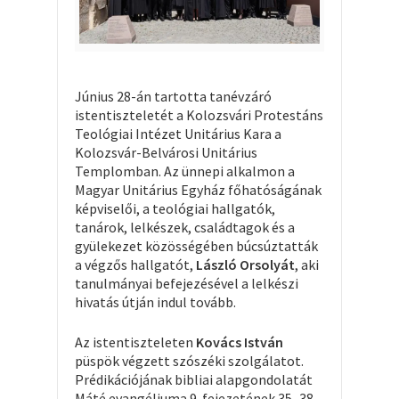
Június 28-án tartotta tanévzáró
istentiszteletét a Kolozsvári Protestáns
Teológiai Intézet Unitárius Kara a
Kolozsvár-Belvárosi Unitárius
Templomban. Az ünnepi alkalmon a
Magyar Unitárius Egyház főhatóságának
képviselői, a teológiai hallgatók,
tanárok, lelkészek, családtagok és a
gyülekezet közösségében búcsúztatták
a végzős hallgatót,
László Orsolyát
, aki
tanulmányai befejezésével a lelkészi
hivatás útján indul tovább.
Az istentiszteleten
Kovács István
püspök végzett szószéki szolgálatot.
Prédikációjának bibliai alapgondolatát
Máté evangéliuma 9. fejezetének 35–38.