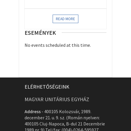
READ MORE
ESEMÉNYEK
No events scheduled at this time.
ELÉRHETŐSÉGEINK
MAGYAR UNITÁRIUS EGYHÁZ
Address
-
400105 Kolozsvár, 1989.
december 21. u. 9. sz. (Román nyelven:
400105 Cluj-Napoca, B-dul 21 Decembrie
1989 nr. 9) Tel/fax: (004)-0264-595927,