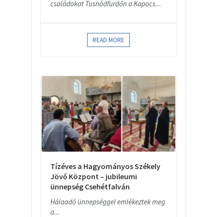
családokat Tusnádfürdőn a Kapocs...
READ MORE
Tízéves a Hagyományos Székely
Jövő Központ – jubileumi
ünnepség Csehétfalván
Hálaadó ünnepséggel emlékeztek meg
a...