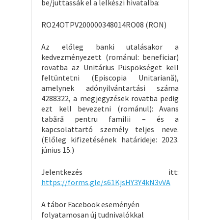
be/juttassák el a lelkészi hivatalba:
RO24OTPV200000348014RO08 (RON)
Az előleg banki utalásakor a
kedvezményezett (románul: beneficiar)
rovatba az Unitárius Püspökséget kell
feltüntetni (Episcopia Unitariană),
amelynek adónyilvántartási száma
4288322, a megjegyzések rovatba pedig
ezt kell bevezetni (románul): Avans
tabără pentru familii – és a
kapcsolattartó személy teljes neve.
(Előleg kifizetésének határideje: 2023.
június 15.)
Jelentkezés itt:
https://forms.gle/s61KjsHY3Y4kN3vVA
A tábor Facebook eseményén
folyatamosan új tudnivalókkal