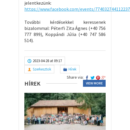
jelentkezünk:
https://www.facebook.com/events/774032744112237
További kérdésekkel keressenek
bizalommal: Péterfi Zita Ágnes (+40 756
777 899), Koppándi Júlia (+40 747 586
514).
2023-04-28 at 09:17
Szerkesztok
Hírek
Share via:
HÍREK
VIEW MORE