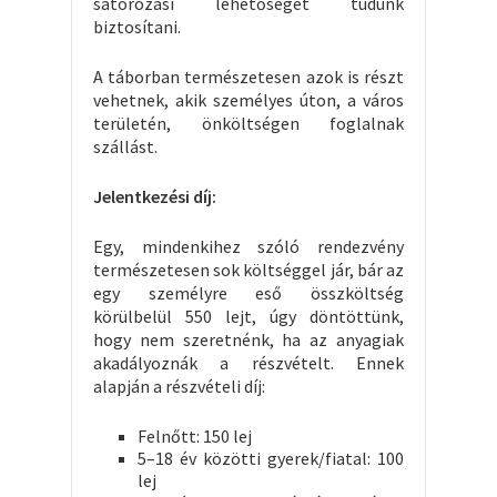
sátorozási lehetőséget tudunk
biztosítani.
A táborban természetesen azok is részt
vehetnek, akik személyes úton, a város
területén, önköltségen foglalnak
szállást.
Jelentkezési díj:
Egy, mindenkihez szóló rendezvény
természetesen sok költséggel jár, bár az
egy személyre eső összköltség
körülbelül 550 lejt, úgy döntöttünk,
hogy nem szeretnénk, ha az anyagiak
akadályoznák a részvételt. Ennek
alapján a részvételi díj:
Felnőtt: 150 lej
5–18 év közötti gyerek/fiatal: 100
lej