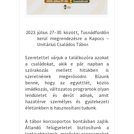
július 27–30. között, Tusnádfürdőn
kerül megrendezésre a Kapocs –
Unitárius Családos Tábor.
Szeretettel várjuk a találkozóra azokat
a családokat, akik e pár napban a
szórakozás mellett hitükben is
szeretnének megerősödni. Bízunk
benne, hogy az együttlét, közös
imádkozás, változatos programok olyan
lendületet és derűt adnak, amit
hazatérve személyes és gyülekezeti
életünkben is hasznosítani tudunk.
A tábor korcsoportos bontásban zajlik.
Állandó felügyeletet biztosítunk a
legkisebbeknek, minőségi programokat