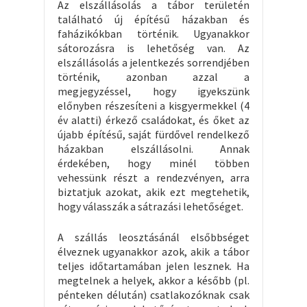
Az elszállásolás a tábor területén
található új építésű házakban és
faházikókban történik. Ugyanakkor
sátorozásra is lehetőség van. Az
elszállásolás a jelentkezés sorrendjében
történik, azonban azzal a
megjegyzéssel, hogy igyekszünk
előnyben részesíteni a kisgyermekkel (4
év alatti) érkező családokat, és őket az
újabb építésű, saját fürdővel rendelkező
házakban elszállásolni. Annak
érdekében, hogy minél többen
vehessünk részt a rendezvényen, arra
biztatjuk azokat, akik ezt megtehetik,
hogy válasszák a sátrazási lehetőséget.
A szállás leosztásánál elsőbbséget
élveznek ugyanakkor azok, akik a tábor
teljes időtartamában jelen lesznek. Ha
megtelnek a helyek, akkor a később (pl.
pénteken délután) csatlakozóknak csak