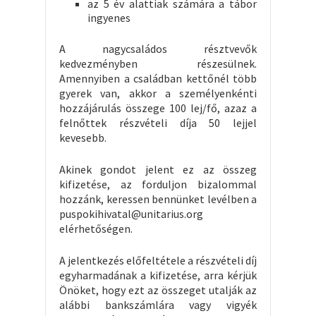
az 5 év alattiak számára a tábor
ingyenes
A nagycsaládos résztvevők
kedvezményben részesülnek.
Amennyiben a családban kettőnél több
gyerek van, akkor a személyenkénti
hozzájárulás összege 100 lej/fő, azaz a
felnőttek részvételi díja 50 lejjel
kevesebb.
Akinek gondot jelent ez az összeg
kifizetése, az forduljon bizalommal
hozzánk, keressen bennünket levélben a
puspokihivatal@unitarius.org
elérhetőségen.
A jelentkezés előfeltétele a részvételi díj
egyharmadának a kifizetése, arra kérjük
Önöket, hogy ezt az összeget utalják az
alábbi bankszámlára vagy vigyék