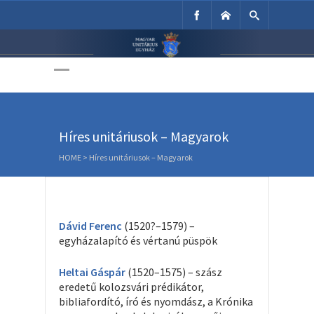
Unitárius Egyház
Weboldala
Híres unitáriusok – Magyarok
HOME
>
Híres unitáriusok – Magyarok
Dávid Ferenc
(1520?–1579) –
egyházalapító és vértanú püspök
Heltai Gáspár
(1520–1575) – szász
eredetű kolozsvári prédikátor,
bibliafordító, író és nyomdász, a Krónika