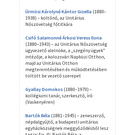
Ürmösi Károlyné Kántor Gizella
(1880–
1938) – költőnő, az Unitárius
Nőszövetség főtitkára
Csifó Salamonné Árkosi Veress Ilona
(1880–1943) – az Unitárius Nőszövetség
ügyvezető alelnöke, a „szegény ügyek”
intézője, a kolozsvári Napközi Otthon,
majd az Unitárius Otthon
megteremtésében és működtetésében
töltött be vezető szerepet
Gyallay Domokos
(1880–1970) –
kollégiumi tanár, szerkesztő, író
(Vaskenyéren)
Bartók Béla
(1881–1945) – zeneszerző,
népdalgyűjtő, a budapesti unitárius
egyházközségnek meggyőződésből lesz
tagja; fia, ifj. Bartók Béla, a