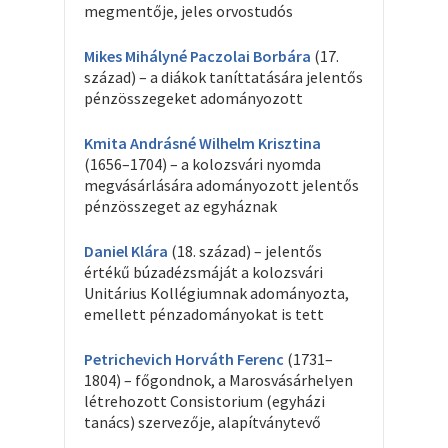
megmentője, jeles orvostudós
Mikes Mihályné Paczolai Borbára
(17.
század) – a diákok taníttatására jelentős
pénzösszegeket adományozott
Kmita Andrásné Wilhelm Krisztina
(1656–1704) – a kolozsvári nyomda
megvásárlására adományozott jelentős
pénzösszeget az egyháznak
Daniel Klára
(18. század) – jelentős
értékű búzadézsmáját a kolozsvári
Unitárius Kollégiumnak adományozta,
emellett pénzadományokat is tett
Petrichevich Horváth Ferenc
(1731–
1804) – főgondnok, a Marosvásárhelyen
létrehozott Consistorium (egyházi
tanács) szervezője, alapítványtevő