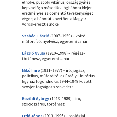
elnöke, püspöki vikárius, országgyűlési
képviselő; a második világháború idején
eredményes zsidómentő tevékenységet
végez; a háborút követően a Magyar
Vöröskereszt elnöke
Szabédi László
(1907–1959) – költő,
műfordító, nyelvész, egyetemi tanár
László Gyula
(1910–1998) – régész-
történész, egyetemi tanár
Mikó Imre
(1911–1977) – író, jogász,
politikus, műfordító, az Erdélyi Unitárius
Egyház főgondnoka, 1944–1948 között
szovjet fogságot szenvedett
Bözödi György
(1913–1989) – író,
szociográfus, történész
Erdő János
(1913–1996) – teológiai