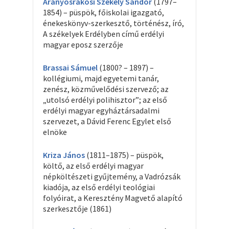
Aranyosrákosi Székely Sándor
(1797–
1854) – püspök, főiskolai igazgató,
énekeskönyv-szerkesztő, történész, író,
A székelyek Erdélyben című erdélyi
magyar eposz szerzője
Brassai Sámuel
(1800? – 1897) –
kollégiumi, majd egyetemi tanár,
zenész, közművelődési szervező; az
„utolsó erdélyi polihisztor”; az első
erdélyi magyar egyháztársadalmi
szervezet, a Dávid Ferenc Egylet első
elnöke
Kriza János
(1811–1875) – püspök,
költő, az első erdélyi magyar
népköltészeti gyűjtemény, a Vadrózsák
kiadója, az első erdélyi teológiai
folyóirat, a Keresztény Magvető alapító
szerkesztője (1861)