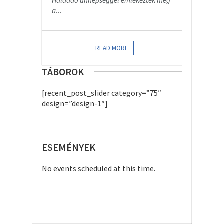
Hálaadó ünnepséggel emlékeztek meg
a...
READ MORE
TÁBOROK
[recent_post_slider category=”75″
design=”design-1″]
ESEMÉNYEK
No events scheduled at this time.