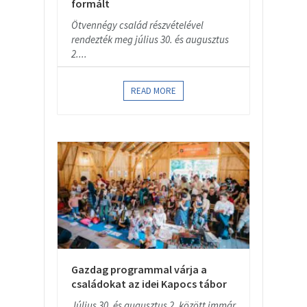
formált
Ötvennégy család részvételével
rendezték meg július 30. és augusztus
2....
READ MORE
Gazdag programmal várja a
családokat az idei Kapocs tábor
Július 30. és augusztus 2. között immár