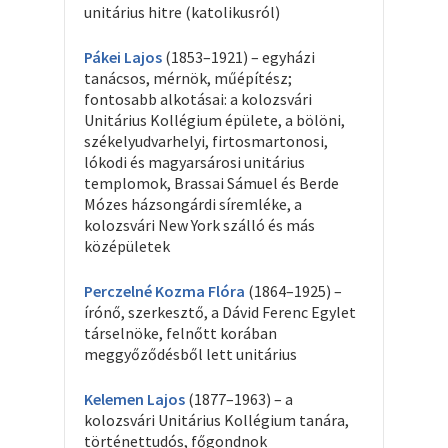
unitárius hitre (katolikusról)
Pákei Lajos
(1853–1921) – egyházi
tanácsos, mérnök, műépítész;
fontosabb alkotásai: a kolozsvári
Unitárius Kollégium épülete, a bölöni,
székelyudvarhelyi, firtosmartonosi,
lókodi és magyarsárosi unitárius
templomok, Brassai Sámuel és Berde
Mózes házsongárdi síremléke, a
kolozsvári New York szálló és más
középületek
Perczelné Kozma Flóra
(1864–1925) –
írónő, szerkesztő, a Dávid Ferenc Egylet
társelnöke, felnőtt korában
meggyőződésből lett unitárius
Kelemen Lajos
(1877–1963) – a
kolozsvári Unitárius Kollégium tanára,
történettudós, főgondnok