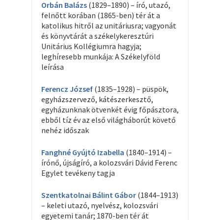
Orbán Balázs
(1829–1890) – író, utazó,
felnőtt korában (1865-ben) tér át a
katolikus hitről az unitáriusra; vagyonát
és könyvtárát a székelykeresztúri
Unitárius Kollégiumra hagyja;
leghíresebb munkája: A Székelyföld
leírása
Ferencz József
(1835–1928) – püspök,
egyházszervező, kátészerkesztő,
egyházunknak ötvenkét évig főpásztora,
ebből tíz év az első világháborút követő
nehéz időszak
Fanghné Gyújtó Izabella
(1840–1914) –
írónő, újságíró, a kolozsvári Dávid Ferenc
Egylet tevékeny tagja
Szentkatolnai Bálint Gábor
(1844–1913)
– keleti utazó, nyelvész, kolozsvári
egyetemi tanár; 1870-ben tér át