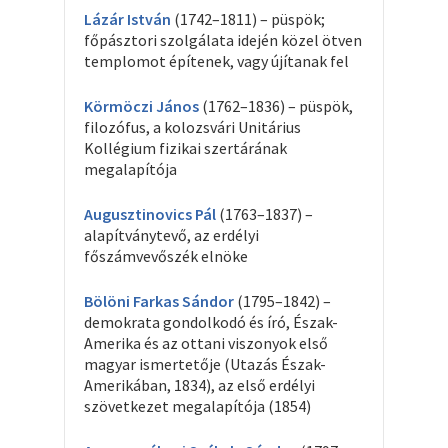
Lázár István
(1742–1811) – püspök;
főpásztori szolgálata idején közel ötven
templomot építenek, vagy újítanak fel
Körmöczi János
(1762–1836) – püspök,
filozófus, a kolozsvári Unitárius
Kollégium fizikai szertárának
megalapítója
Augusztinovics Pál
(1763–1837) –
alapítványtevő, az erdélyi
főszámvevőszék elnöke
Bölöni Farkas Sándor
(1795–1842) –
demokrata gondolkodó és író, Észak-
Amerika és az ottani viszonyok első
magyar ismertetője (Utazás Észak-
Amerikában, 1834), az első erdélyi
szövetkezet megalapítója (1854)