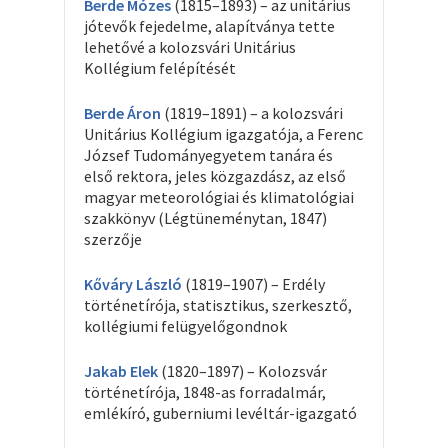
Berde Mózes
(1815–1893) – az unitárius
jótevők fejedelme, alapítványa tette
lehetővé a kolozsvári Unitárius
Kollégium felépítését
Berde Áron
(1819–1891) – a kolozsvári
Unitárius Kollégium igazgatója, a Ferenc
József Tudományegyetem tanára és
első rektora, jeles közgazdász, az első
magyar meteorológiai és klimatológiai
szakkönyv (Légtüneménytan, 1847)
szerzője
Kőváry László
(1819–1907) – Erdély
történetírója, statisztikus, szerkesztő,
kollégiumi felügyelőgondnok
Jakab Elek
(1820–1897) – Kolozsvár
történetírója, 1848-as forradalmár,
emlékíró, guberniumi levéltár-igazgató