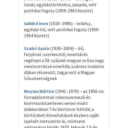
tanár, egyháztörténész, püspök, volt
politikai fogoly (1959-1963 között)
Gellérd Imre
(1920–1980) – lelkész,
egyházi író, volt politikai fogoly (1959-
1964 között)
Szabó Gyula
(1930–2004) – író,
folyóirat-szerkesztő; novellái és
regényei a XX. századi magyar próza nagy
mesterei közé emelték; számos irodalmi
díjban részesült, tagja volt a Magyar
Írószövetségnek
Moyses Márton
(1941–1970) – az 1956-os
forradalommal rokonszenvező és
kommunistaellenes versei miatt
diákkorában 7 év börtönre ítélték; a
börtönbeli kínvallatások közben saját
nyelvét metszette le, mintsem
vallomásra bírják; 1970. február 13-án