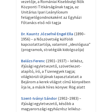
vezetője, a Romániai Kisebbségi Nők
Központi Titkárságának tagja, az
Unitárius Ipari Leánylíceum
felügyelőgondnokaként az Egyházi
Főtanács első női tagja
Dr. Kauntz Józsefné Engel Ella
(1890–
1956) – a Nőszövetség külföldi
kapcsolattartója, valamint „ideológusa”
(programok, stratégiák kidolgozója)
Balázs Ferenc
(1901–1937) – lelkész,
ifjúsági egyletvezető, szövetkezet-
alapító, író, a Tizenegyek tagja;
világkörüli útjának tapasztalatait a
Bejárom a kerek világot című könyvében
írja le, a másik híres könyve: Rög alatt
Szent-Iványi Sándor
(1902–1983) –
ifjúsági egyletvezető, később a
magyarországi egyházrész lelkész-