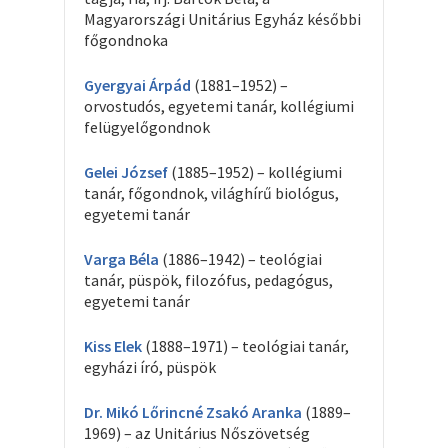
Magyarországi Unitárius Egyház későbbi
főgondnoka
Gyergyai Árpád
(1881–1952) –
orvostudós, egyetemi tanár, kollégiumi
felügyelőgondnok
Gelei József
(1885–1952) – kollégiumi
tanár, főgondnok, világhírű biológus,
egyetemi tanár
Varga Béla
(1886–1942) – teológiai
tanár, püspök, filozófus, pedagógus,
egyetemi tanár
Kiss Elek
(1888–1971) – teológiai tanár,
egyházi író, püspök
Dr. Mikó Lőrincné Zsakó Aranka
(1889–
1969) – az Unitárius Nőszövetség