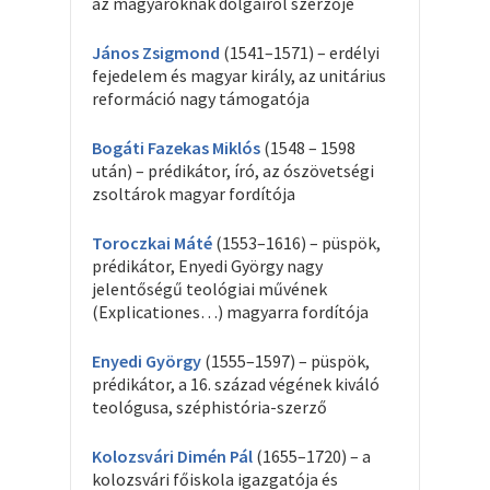
az magyaroknak dolgairól szerzője
János Zsigmond
(1541–1571) – erdélyi
fejedelem és magyar király, az unitárius
reformáció nagy támogatója
Bogáti Fazekas Miklós
(1548 – 1598
után) – prédikátor, író, az ószövetségi
zsoltárok magyar fordítója
Toroczkai Máté
(1553–1616) – püspök,
prédikátor, Enyedi György nagy
jelentőségű teológiai művének
(Explicationes…) magyarra fordítója
Enyedi György
(1555–1597) – püspök,
prédikátor, a 16. század végének kiváló
teológusa, széphistória-szerző
Kolozsvári Dimén Pál
(1655–1720) – a
kolozsvári főiskola igazgatója és