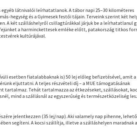
s egyéb látnivalói leírhatatlanok. A tábor napi 25–30 kilométeres
más-hegység és a Gyimesek festői tájain. Terveink szerint két hel
. A két szálláshelyről csillagtúrákkal járjuk be a leírhatatlanul
 fejünket a harminckettesek emléke előtt, patakország titkos forr
estvérek kultúrájával.
vüli esetben fiatalabbaknak is) 50 lej előleg befizetésével, amit a 
rünk eljuttatni. A teljes részvételi díj – a MUE támogatásának
t tartalmaz. Tehát tartalmazza az étkezéseket, szállásokat, koc
snél, mind a szállásnál az egyszerűség és természetközeliség les
részére jelentkezzen (35 lej/nap). Aki valamely nap pihenne, lehet
ében segíteni. A kocsi szállítja, illetve a szálláshelyen maradnak 