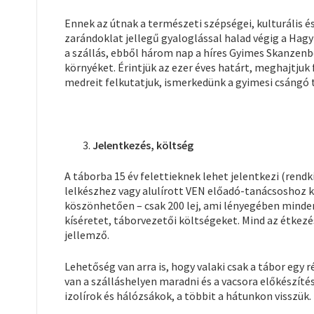
Ennek az útnak a természeti szépségei, kulturális é
zarándoklat jellegű gyaloglással halad végig a Hagy
a szállás, ebből három nap a híres Gyimes Skanzenben
környéket. Érintjük az ezer éves határt, meghajtjuk
medreit felkutatjuk, ismerkedünk a gyimesi csángó t
Jelentkezés, költség
A táborba 15 év felettieknek lehet jelentkezi (rendkí
lelkészhez vagy alulírott VEN előadó-tanácsoshoz ké
köszönhetően – csak 200 lej, ami lényegében minden
kíséretet, táborvezetői költségeket. Mind az étkezé
jellemző.
Lehetőség van arra is, hogy valaki csak a tábor egy 
van a szálláshelyen maradni és a vacsora előkészítés
izolírok és hálózsákok, a többit a hátunkon visszük.