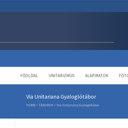
Unitárius Egyház Webol
FŐOLDAL
UNITARIZMUS
ALAPIRATOK
FŐTI
Via Unitariana Gyaloglótábor
HOME
>
TÁBOROK
>
Via Unitariana Gyaloglótábor