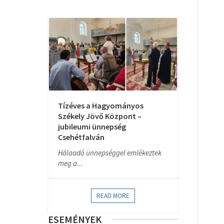
Tízéves a Hagyományos
Székely Jövő Központ –
jubileumi ünnepség
Csehétfalván
Hálaadó ünnepséggel emlékeztek
meg a...
READ MORE
ESEMÉNYEK