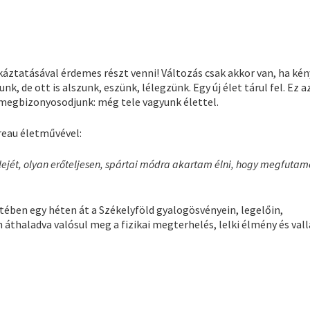
áztatásával érdemes részt venni! Változás csak akkor van, ha ké
k, de ott is alszunk, eszünk, lélegzünk. Egy új élet tárul fel. Ez a
 megbizonyosodjunk: még tele vagyunk élettel.
reau életművével:
elejét, olyan erőteljesen, spártai módra akartam élni, hogy megfuta
ében egy héten át a Székelyföld gyalogösvényein, legelőin,
áthaladva valósul meg a fizikai megterhelés, lelki élmény és vall