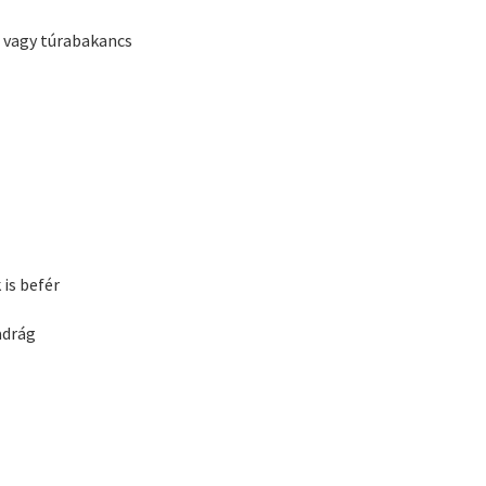
ő vagy túrabakancs
 is befér
adrág