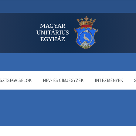
dala
SZTSÉGVISELŐK
NÉV- ÉS CÍMJEGYZÉK
INTÉZMÉNYEK