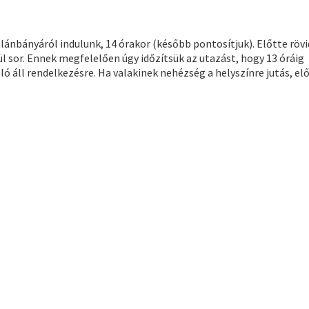
lánbányáról indulunk, 14 órakor (később pontosítjuk). Előtte rövi
 sor. Ennek megfelelően úgy időzítsük az utazást, hogy 13 óráig
 áll rendelkezésre. Ha valakinek nehézség a helyszínre jutás, el