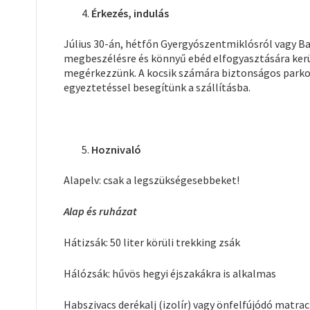
Érkezés, indulás
Július 30-án, hétfőn Gyergyószentmiklósról vagy Ba
megbeszélésre és könnyű ebéd elfogyasztására kerül
megérkezzünk. A kocsik számára biztonságos parkoló
egyeztetéssel besegítünk a szállításba.
Hoznivaló
Alapelv: csak a legszükségesebbeket!
Alap és ruházat
Hátizsák: 50 liter körüli trekking zsák
Hálózsák: hűvös hegyi éjszakákra is alkalmas
Habszivacs derékalj (izolír) vagy önfelfújódó matrac