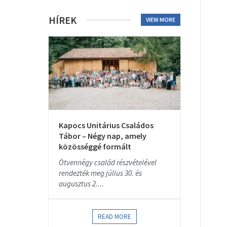
HÍREK
VIEW MORE
Kapocs Unitárius Családos
Tábor – Négy nap, amely
közösséggé formált
Ötvennégy család részvételével
rendezték meg július 30. és
augusztus 2....
READ MORE