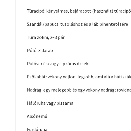
Túracipő: kényelmes, bejáratott (használt) túracip
Szandál/papucs: tusoláshoz és a láb pihentetésére
Túra zokni, 2–3 pár
Póló: 3 darab
Pulóver és/vagy cipzáras dzseki
Esőkabát: vékony nejlon, legjobb, ami alá a hátizsák
Nadrág: egy melegebb és egy vékony nadrág; rövidn
Hálóruha vagy pizsama
Alsónemű
Fürdőruha