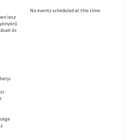
No events scheduled at this time.
yen lesz
 gyönyörű
ásait és
helyi
si-
z
ősége
az