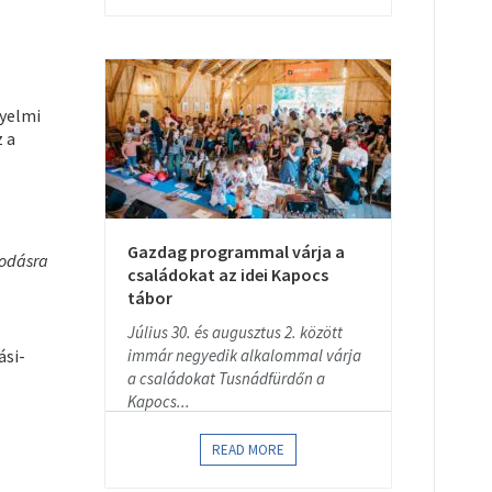
nyelmi
z a
Gazdag programmal várja a
modásra
családokat az idei Kapocs
tábor
Július 30. és augusztus 2. között
ási-
immár negyedik alkalommal várja
a családokat Tusnádfürdőn a
Kapocs...
READ MORE