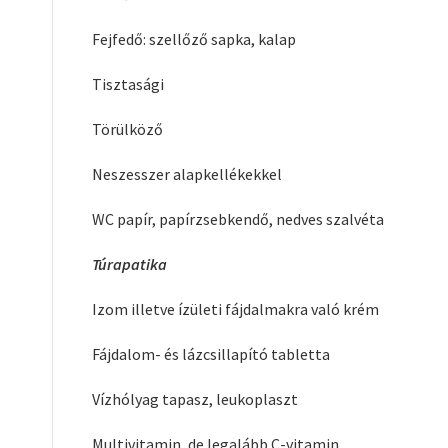
Fejfedő: szellőző sapka, kalap
Tisztasági
Törülköző
Neszesszer alapkellékekkel
WC papír, papírzsebkendő, nedves szalvéta
Túrapatika
Izom illetve ízületi fájdalmakra való krém
Fájdalom- és lázcsillapító tabletta
Vízhólyag tapasz, leukoplaszt
Multivitamin, de legalább C-vitamin