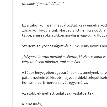
tanuljuk újra a szülőföldet!
Ez a tábor könnyen megváltoztat, csak ennek a kock
zónánkon kívül járunk. Márpedig itt nem csak ott járun
tábor, amire sokan titkon mindig is vágytunk. Hogy
Szellemi folytonosságot vállalunk Henry David Tho
„Mélyen akartam merülni az életbe, kiszívni csontja v
kényszerítsem mindazt, ami nem élet…”
A tábor lényegében egy zarándoklat, amelynek keret
patakmedrein és kisebb-nagyobb vidéki településein 
honismereti ismeretszerzés egyensúlya.
Az előbbiek mellett tudatosan vállalt érték:
a lelassulás,