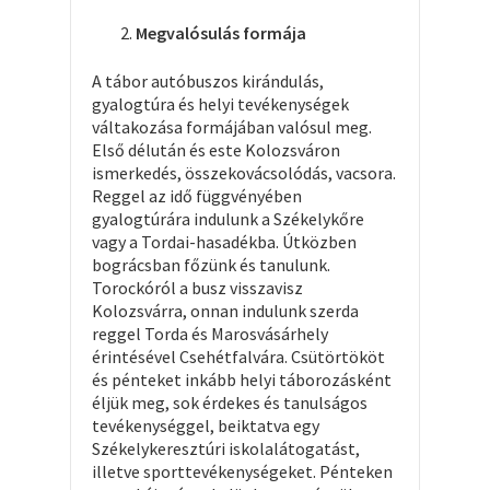
Megvalósulás formája
A tábor autóbuszos kirándulás,
gyalogtúra és helyi tevékenységek
váltakozása formájában valósul meg.
Első délután és este Kolozsváron
ismerkedés, összekovácsolódás, vacsora.
Reggel az idő függvényében
gyalogtúrára indulunk a Székelykőre
vagy a Tordai-hasadékba. Útközben
bográcsban főzünk és tanulunk.
Torockóról a busz visszavisz
Kolozsvárra, onnan indulunk szerda
reggel Torda és Marosvásárhely
érintésével Csehétfalvára. Csütörtököt
és pénteket inkább helyi táborozásként
éljük meg, sok érdekes és tanulságos
tevékenységgel, beiktatva egy
Székelykeresztúri iskolalátogatást,
illetve sporttevékenységeket. Pénteken