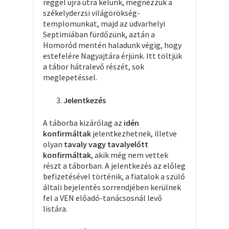
reggel újra útra kelünk, megnézzük a
székelyderzsi világörökség-
templomunkat, majd az udvarhelyi
Septimiában fürdőzünk, aztán a
Homoród mentén haladunk végig, hogy
estefelére Nagyajtára érjünk. Itt töltjük
a tábor hátralevő részét, sok
meglepetéssel.
Jelentkezés
A táborba kizárólag az
idén
konfirmáltak
jelentkezhetnek, illetve
olyan
tavaly vagy tavalyelőtt
konfirmáltak
, akik még nem vettek
részt a táborban. A jelentkezés az előleg
befizetésével történik, a fiatalok a szülő
általi bejelentés sorrendjében kerülnek
fel a VEN előadó-tanácsosnál levő
listára.