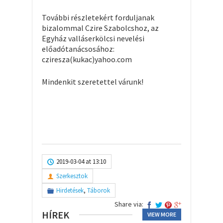
További részletekért forduljanak
bizalommal Czire Szabolcshoz, az
Egyház valláserkölcsi nevelési
előadótanácsosához:
cziresza(kukac)yahoo.com
Mindenkit szeretettel várunk!
2019-03-04 at 13:10
Szerkesztok
Hirdetések
,
Táborok
Share via:
HÍREK
VIEW MORE