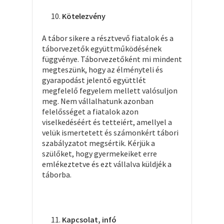
Kötelezvény
A tábor sikere a résztvevő fiatalok és a
táborvezetők együttműködésének
függvénye. Táborvezetőként mi mindent
megteszünk, hogy az élményteli és
gyarapodást jelentő együttlét
megfelelő fegyelem mellett valósuljon
meg. Nem vállalhatunk azonban
felelősséget a fiatalok azon
viselkedéséért és tetteiért, amellyel a
velük ismertetett és számonkért tábori
szabályzatot megsértik. Kérjük a
szülőket, hogy gyermekeiket erre
emlékeztetve és ezt vállalva küldjék a
táborba.
Kapcsolat, infó