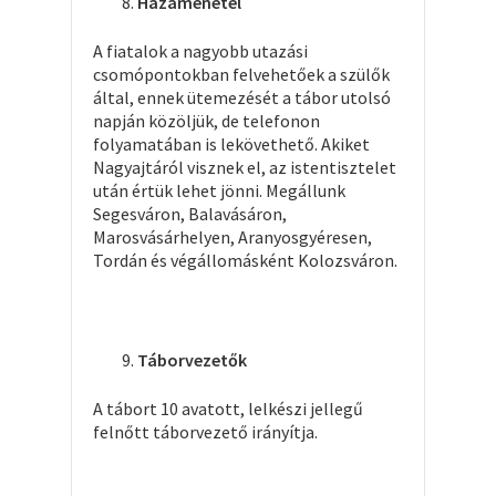
Hazamenetel
A fiatalok a nagyobb utazási
csomópontokban felvehetőek a szülők
által, ennek ütemezését a tábor utolsó
napján közöljük, de telefonon
folyamatában is lekövethető. Akiket
Nagyajtáról visznek el, az istentisztelet
után értük lehet jönni. Megállunk
Segesváron, Balavásáron,
Marosvásárhelyen, Aranyosgyéresen,
Tordán és végállomásként Kolozsváron.
Táborvezetők
A tábort 10 avatott, lelkészi jellegű
felnőtt táborvezető irányítja.