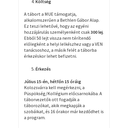
Költség
A tábort a MUE támogatja,
alkalomszerűen a Bethlen Gábor Alap.
Ez teszi lehetővé, hogy az egyéni
hozzájárulás személyenként csak
300 lej
.
Ebből 50 lejt vissza nem térítendő
előlegként a helyi lelkészhez vagy a VEN
tanácsoshoz, a másik felét a táborba
érkezéskor lehet befizetni.
Érkezés
Július 15-én, hétfőn 15 óráig
Kolozsvárra kell megérkezni, a
Püspökség/Kollégium előcsarnokába. A
táborvezetők ott fogadják a
táborozókat, akik megkapják a
szobáikat, és 16 órakor már kezdődhet is
a program.