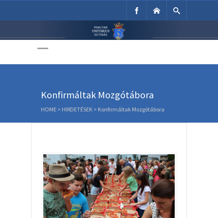
Unitárius Egyház
Weboldala
Konfirmáltak Mozgótábora
HOME
>
HIRDETÉSEK
>
Konfirmáltak Mozgótábora