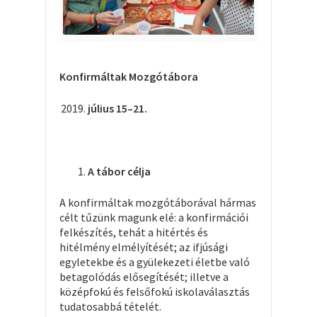
Konfirmáltak Mozgótábora
július 15–21.
A tábor célja
A konfirmáltak mozgótáborával hármas
célt tűzünk magunk elé: a konfirmációi
felkészítés, tehát a hitértés és
hitélmény elmélyítését; az ifjúsági
egyletekbe és a gyülekezeti életbe való
betagolódás elősegítését; illetve a
középfokú és felsőfokú iskolaválasztás
tudatosabbá tételét.