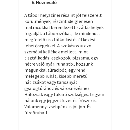
Hoznivaló
A tábor helyszínei részint jól felszerelt
körülmények, részint ideiglenesen
matracokkal berendezett szálláshelyek
fogadják a táborozókat, de mindenütt
megfelelő tisztálkodási és étkezési
lehetőségekkel. A szokásos utazó
személyi kellékek mellett, mint
tisztálkodási eszközök, pizsama, egy
hétre való nyári ruha stb., hozzunk
magunkkal túracipőt, egy rend
melegebb ruhát, kisebb méretű
hátizsákot vagy tarisznyát
gyalogtúrához és városnézéshez.
Hálózsák vagy takaró szükséges. Legyen
nálunk egy jegyzetfüzet és írószer is.
Valamennyi zsebpénz is jól jön. És
fürdőruha J