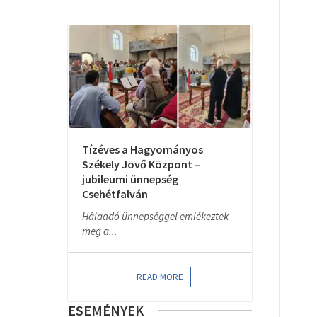
Tízéves a Hagyományos
Székely Jövő Központ –
jubileumi ünnepség
Csehétfalván
Hálaadó ünnepséggel emlékeztek
meg a...
READ MORE
ESEMÉNYEK