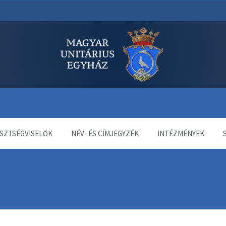
dala
SZTSÉGVISELŐK
NÉV- ÉS CÍMJEGYZÉK
INTÉZMÉNYEK