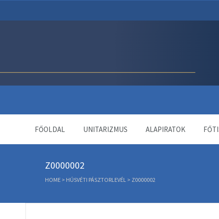
Unitárius Egyház Webol
FŐOLDAL
UNITARIZMUS
ALAPIRATOK
FŐTI
Z0000002
HOME
>
HÚSVÉTI PÁSZTORLEVÉL
>
Z0000002