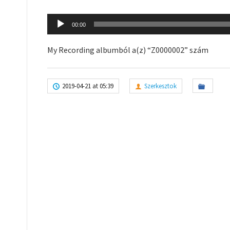
Audio
00:00
Player
My Recording albumból a(z) “Z0000002” szám
2019-04-21 at 05:39
Szerkesztok