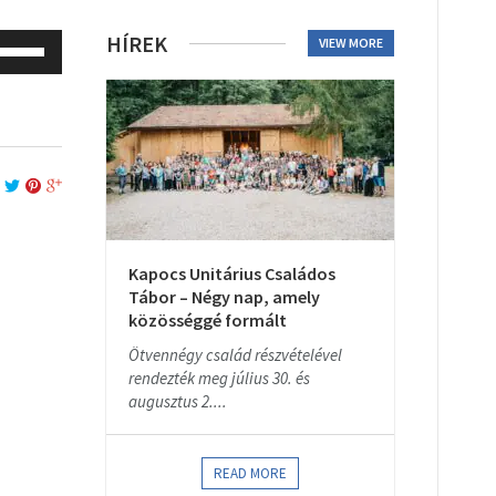
se
HÍREK
VIEW MORE
p/Down
rrow
eys
o
ncrease
r
ecrease
olume.
Kapocs Unitárius Családos
Tábor – Négy nap, amely
közösséggé formált
Ötvennégy család részvételével
rendezték meg július 30. és
augusztus 2....
READ MORE