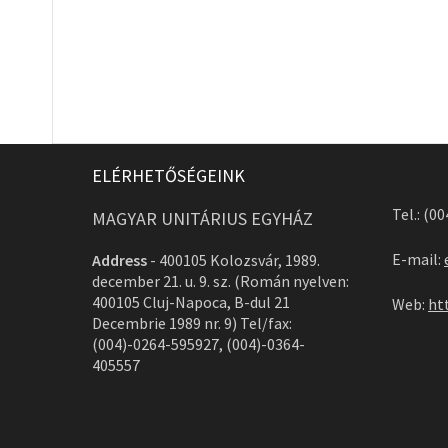
ELÉRHETŐSÉGEINK
Tel.: (0
MAGYAR UNITÁRIUS EGYHÁZ
E-mail:
Address
-
400105 Kolozsvár, 1989.
december 21. u. 9. sz. (Román nyelven:
400105 Cluj-Napoca, B-dul 21
Web:
ht
Decembrie 1989 nr. 9) Tel/fax:
(004)-0264-595927, (004)-0364-
405557