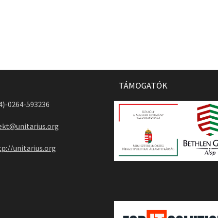
TÁMOGATÓK
04)-0264-593236
ekt@unitarius.org
tp://unitarius.org