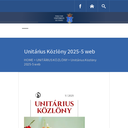
Unitárius Egyház
Weboldala
Unitárius Közlöny 2025-5 web
HOME
>
UNITÁRIUS KÖZLÖNY
>
Unitárius Közlöny
2025-5 web