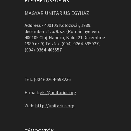
ELÉRHETŐSÉGEINK
MAGYAR UNITÁRIUS EGYHÁZ
Address
-
400105 Kolozsvár, 1989.
december 21. u. 9. sz. (Román nyelven:
400105 Cluj-Napoca, B-dul 21 Decembrie
1989 nr. 9) Tel/fax: (004)-0264-595927,
(004)-0364-405557
Tel.: (004)-0264-593236
E-mail:
ekt@unitarius.org
Web:
http://unitarius.org
TÁMOGATÓK