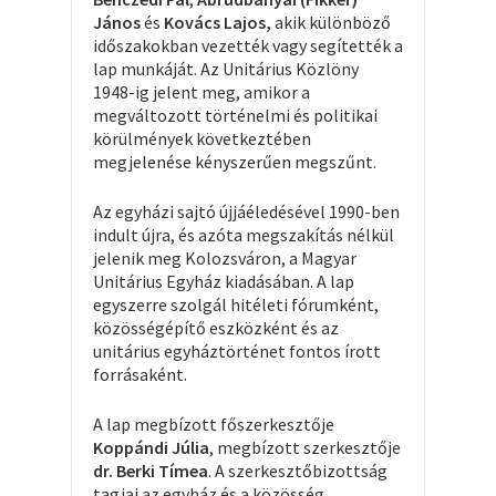
János
és
Kovács Lajos,
akik különböző
időszakokban vezették vagy segítették a
lap munkáját. Az Unitárius Közlöny
1948-ig jelent meg, amikor a
megváltozott történelmi és politikai
körülmények következtében
megjelenése kényszerűen megszűnt.
Az egyházi sajtó újjáéledésével 1990-ben
indult újra, és azóta megszakítás nélkül
jelenik meg Kolozsváron, a Magyar
Unitárius Egyház kiadásában. A lap
egyszerre szolgál hitéleti fórumként,
közösségépítő eszközként és az
unitárius egyháztörténet fontos írott
forrásaként.
A lap megbízott főszerkesztője
Koppándi Júlia
, megbízott szerkesztője
dr. Berki Tímea
. A szerkesztőbizottság
tagjai az egyház és a közösség