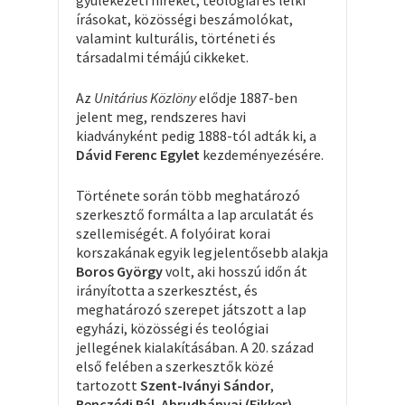
gyülekezeti híreket, teológiai és lelki
írásokat, közösségi beszámolókat,
valamint kulturális, történeti és
társadalmi témájú cikkeket.
Az
Unitárius Közlöny
elődje 1887-ben
jelent meg, rendszeres havi
kiadványként pedig 1888-tól adták ki, a
Dávid Ferenc Egylet
kezdeményezésére.
Története során több meghatározó
szerkesztő formálta a lap arculatát és
szellemiségét. A folyóirat korai
korszakának egyik legjelentősebb alakja
Boros György
volt, aki hosszú időn át
irányította a szerkesztést, és
meghatározó szerepet játszott a lap
egyházi, közösségi és teológiai
jellegének kialakításában. A 20. század
első felében a szerkesztők közé
tartozott
Szent-Iványi Sándor
,
Benczédi Pál
,
Abrudbányai (Fikker)