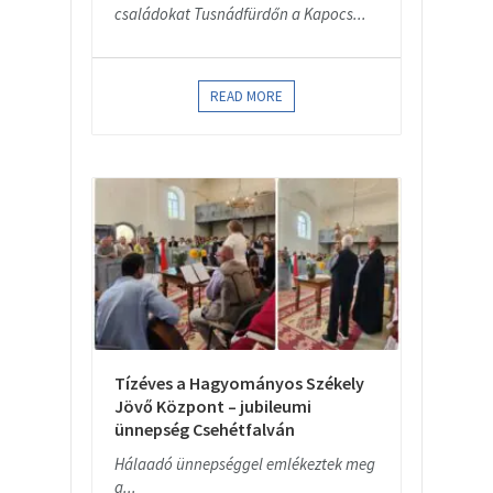
családokat Tusnádfürdőn a Kapocs...
READ MORE
Tízéves a Hagyományos Székely
Jövő Központ – jubileumi
ünnepség Csehétfalván
Hálaadó ünnepséggel emlékeztek meg
a...