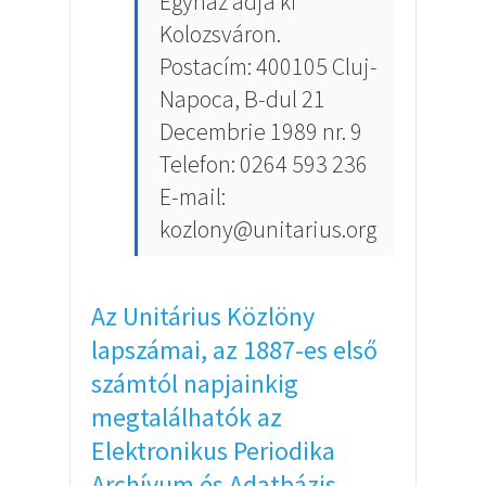
Egyház adja ki
Kolozsváron.
Postacím: 400105 Cluj-
Napoca, B-dul 21
Decembrie 1989 nr. 9
Telefon: 0264 593 236
E-mail:
kozlony@unitarius.org
Az Unitárius Közlöny
lapszámai, az 1887-es első
számtól napjainkig
megtalálhatók az
Elektronikus Periodika
Archívum és Adatbázis