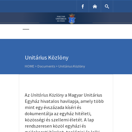
Unitárius Egyház
Weboldala
Unitárius Közlöny
HOME
>
Documents
>
Unitárius Közlöny
Az
Unitárius Közlöny
a Magyar Unitárius
Egyház hivatalos havilapja, amely több
mint egy évszázada kíséri és
dokumentálja az egyház hitéleti,
közösségi és szellemi életét. A lap
rendszeresen közöl egyházi és