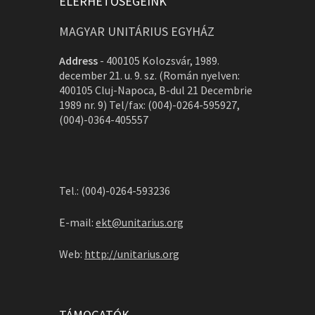
ELÉRHETŐSÉGEINK
MAGYAR UNITÁRIUS EGYHÁZ
Address
-
400105 Kolozsvár, 1989.
december 21. u. 9. sz. (Román nyelven:
400105 Cluj-Napoca, B-dul 21 Decembrie
1989 nr. 9) Tel/fax: (004)-0264-595927,
(004)-0364-405557
Tel.: (004)-0264-593236
E-mail:
ekt@unitarius.org
Web:
http://unitarius.org
TÁMOGATÓK