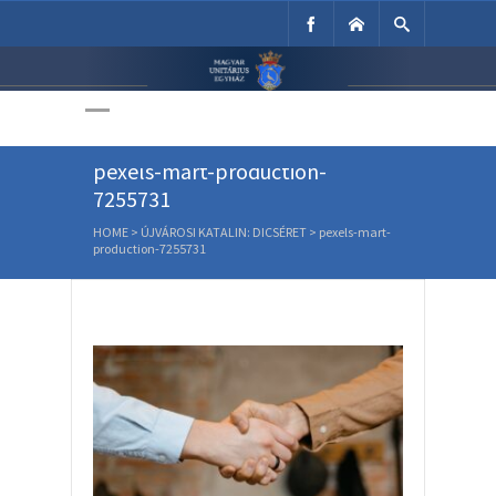
Unitárius Egyház
Weboldala
pexels-mart-production-
7255731
HOME
>
ÚJVÁROSI KATALIN: DICSÉRET
>
pexels-mart-
production-7255731