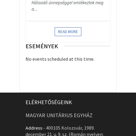
Hálaadó ünnepséggel emlékeztek meg
a...
READ MORE
ESEMÉNYEK
No events scheduled at this time.
ELÉRHETŐSÉGEINK
MAGYAR UNITÁRIUS EGYHÁZ
Address
-
400105 Kolozsvár, 1989.
december 21. u. 9. sz. (Román nyelven: