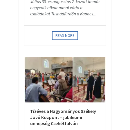
Július 30. és augusztus 2. között immár
negyedik alkalommal várja a
családokat Tusnádfürdőn a Kapocs...
READ MORE
Tízéves a Hagyományos Székely
Jövő Központ – jubileumi
ünnepség Csehétfalván