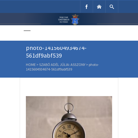
Unitárius Egyház
Weboldala
photo-1415604934674-
561df9abf539
HOME
>
SZABÓ ADÉL JÚLIA: ASSZONY
>
photo-
1415604934674-561df9abf539