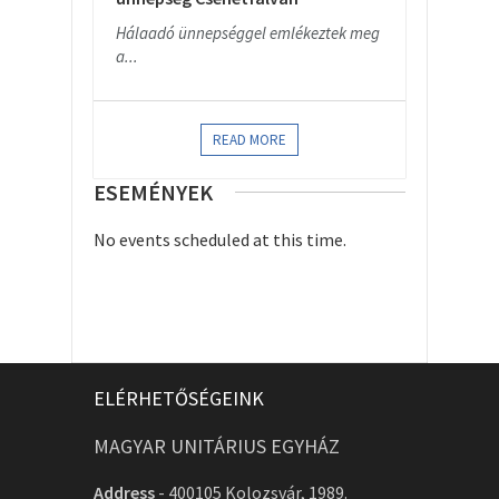
Hálaadó ünnepséggel emlékeztek meg
a...
READ MORE
ESEMÉNYEK
No events scheduled at this time.
ELÉRHETŐSÉGEINK
MAGYAR UNITÁRIUS EGYHÁZ
Address
-
400105 Kolozsvár, 1989.