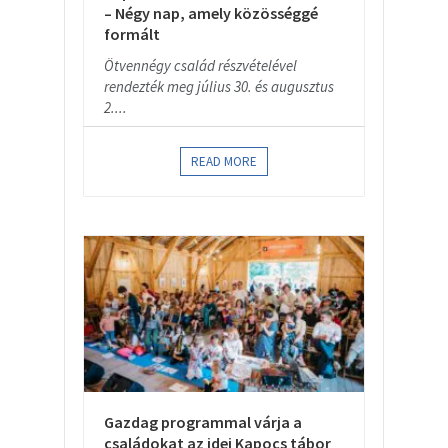
– Négy nap, amely közösséggé
formált
Ötvennégy család részvételével
rendezték meg július 30. és augusztus
2....
READ MORE
Gazdag programmal várja a
családokat az idei Kapocs tábor