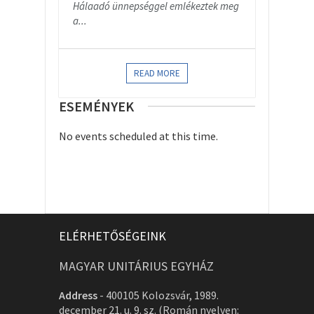
Hálaadó ünnepséggel emlékeztek meg
a...
READ MORE
ESEMÉNYEK
No events scheduled at this time.
ELÉRHETŐSÉGEINK
MAGYAR UNITÁRIUS EGYHÁZ
Address
-
400105 Kolozsvár, 1989.
december 21. u. 9. sz. (Román nyelven: