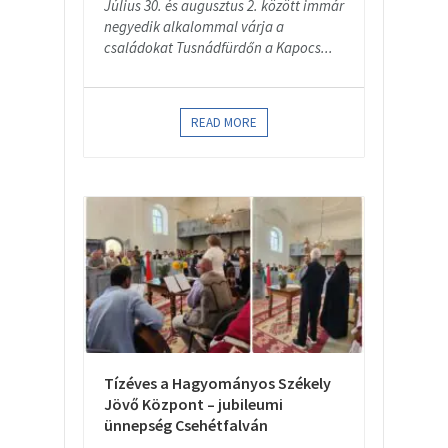
Július 30. és augusztus 2. között immár
negyedik alkalommal várja a
családokat Tusnádfürdőn a Kapocs...
READ MORE
Tízéves a Hagyományos Székely
Jövő Központ – jubileumi
ünnepség Csehétfalván