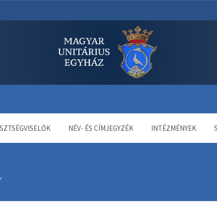
dala
SZTSÉGVISELŐK
NÉV- ÉS CÍMJEGYZÉK
INTÉZMÉNYEK
r