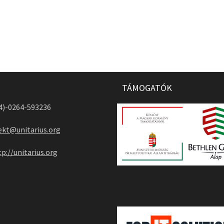
TÁMOGATÓK
04)-0264-593236
ekt@unitarius.org
tp://unitarius.org