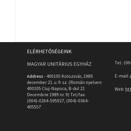
ELÉRHETŐSÉGEINK
Tel.: (0
MAGYAR UNITÁRIUS EGYHÁZ
E-mail:
Address
-
400105 Kolozsvár, 1989.
december 21. u. 9. sz. (Román nyelven:
400105 Cluj-Napoca, B-dul 21
Web:
ht
Decembrie 1989 nr. 9) Tel/fax:
(004)-0264-595927, (004)-0364-
405557