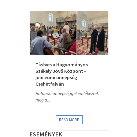
Tízéves a Hagyományos
Székely Jövő Központ –
jubileumi ünnepség
Csehétfalván
Hálaadó ünnepséggel emlékeztek
meg a...
READ MORE
ESEMÉNYEK