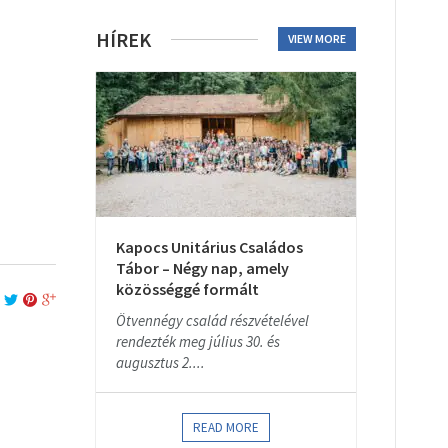
HÍREK
VIEW MORE
Kapocs Unitárius Családos
Tábor – Négy nap, amely
közösséggé formált
Ötvennégy család részvételével
rendezték meg július 30. és
augusztus 2....
READ MORE