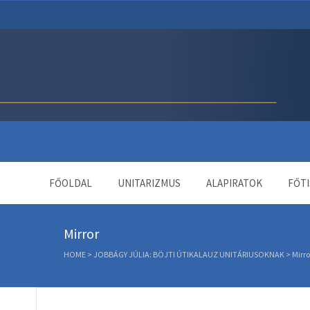
Unitárius Egyház Webol
FŐOLDAL
UNITARIZMUS
ALAPIRATOK
FŐTI
Mirror
HOME
>
JOBBÁGY JÚLIA: BÖJTI ÚTIKALAUZ UNITÁRIUSOKNAK
>
Mirro