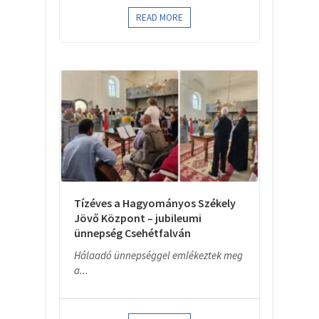
READ MORE
Tízéves a Hagyományos Székely
Jövő Központ – jubileumi
ünnepség Csehétfalván
Hálaadó ünnepséggel emlékeztek meg
a...