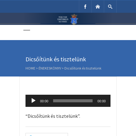
Unitárius Egyház
Weboldala
Dicsőítünk és tisztelünk
HOME
>
ÉNEKESKÖNYV
>
Dicsőítünk és tisztelünk
Audio
00:00
00:00
Player
“Dicsőítünk és tisztelünk”.