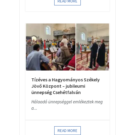
READ MORE
Tízéves a Hagyományos Székely
Jövő Központ – jubileumi
ünnepség Csehétfalván
Hálaadó ünnepséggel emlékeztek meg
a...
READ MORE