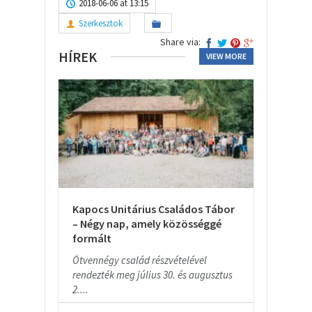
2018-06-06 at 13:15
Szerkesztok
Share via:
HÍREK
VIEW MORE
Kapocs Unitárius Családos Tábor
– Négy nap, amely közösséggé
formált
Ötvennégy család részvételével
rendezték meg július 30. és augusztus
2....