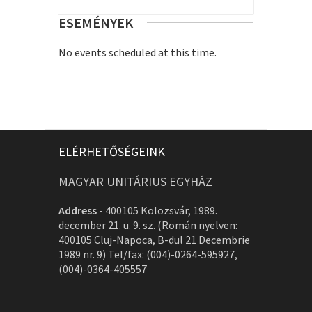
ESEMÉNYEK
No events scheduled at this time.
ELÉRHETŐSÉGEINK
MAGYAR UNITÁRIUS EGYHÁZ
Address
-
400105 Kolozsvár, 1989.
december 21. u. 9. sz. (Román nyelven:
400105 Cluj-Napoca, B-dul 21 Decembrie
1989 nr. 9) Tel/fax: (004)-0264-595927,
(004)-0364-405557