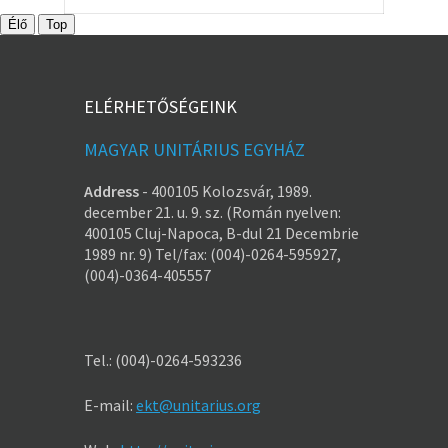
Élő
Top
ELÉRHETŐSÉGEINK
MAGYAR UNITÁRIUS EGYHÁZ
Address
-
400105 Kolozsvár, 1989.
december 21. u. 9. sz. (Román nyelven:
400105 Cluj-Napoca, B-dul 21 Decembrie
1989 nr. 9) Tel/fax: (004)-0264-595927,
(004)-0364-405557
Tel.: (004)-0264-593236
E-mail:
ekt@unitarius.org