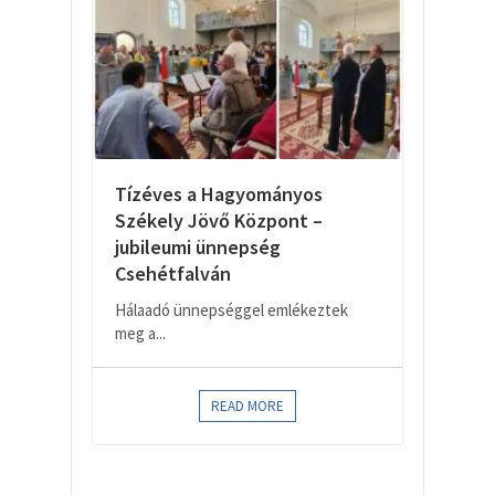
Tízéves a Hagyományos
Székely Jövő Központ –
jubileumi ünnepség
Csehétfalván
Hálaadó ünnepséggel emlékeztek
meg a...
READ MORE