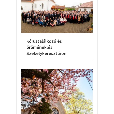
Kórustalálkozó és
öröméneklés
Székelykeresztúron