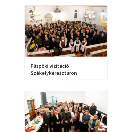
Püspöki vizitáció
Székelykeresztúron