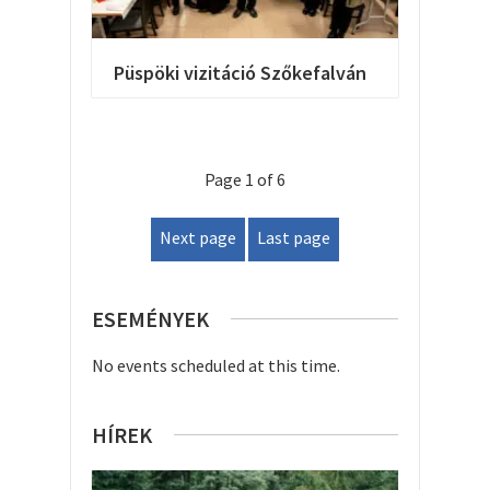
Püspöki vizitáció Szőkefalván
Page 1 of 6
Next page
Last page
ESEMÉNYEK
No events scheduled at this time.
HÍREK