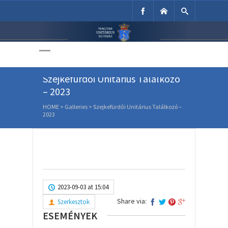
Unitárius Egyház
Weboldala
Szejkefürdői Unitárius Találkozó
– 2023
HOME
>
Galleries
>
Szejkefürdői Unitárius Találkozó –
2023
2023-09-03 at 15:04
Share via:
Szerkesztok
ESEMÉNYEK