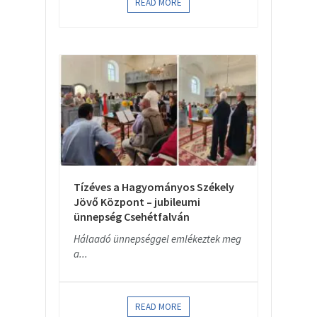
READ MORE
Tízéves a Hagyományos Székely
Jövő Központ – jubileumi
ünnepség Csehétfalván
Hálaadó ünnepséggel emlékeztek meg
a...
READ MORE