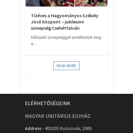
Tízéves a Hagyományos Székely
Jövő Központ – jubileumi
ünnepség Csehétfalván
Hálaadó ünnepséggel emlékeztek meg
a...
READ MORE
ELÉRHETŐSÉGEINK
MAGYAR UNITÁRIUS EGYHÁZ
Address
-
400105 Kolozsvár, 1989.