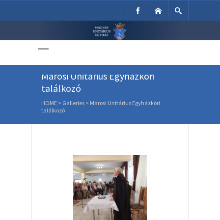
Unitárius Egyház
Weboldala
Marosi Unitárius Egyházköri
találkozó
HOME
>
Galleries
>
Marosi Unitárius Egyházköri
találkozó