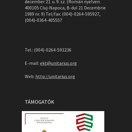
december 21. u. 9. sz. (Román nyelven:
400105 Cluj-Napoca, B-dul 21 Decembrie
1989 nr. 9) Tel/fax: (004)-0264-595927,
(004)-0364-405557
Tel.: (004)-0264-593236
E-mail:
ekt@unitarius.org
Web:
http://unitarius.org
TÁMOGATÓK