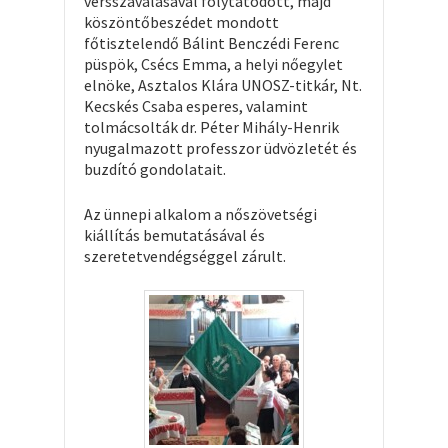
versszavalásával folytatódott, majd
köszöntőbeszédet mondott
főtisztelendő Bálint Benczédi Ferenc
püspök, Csécs Emma, a helyi nőegylet
elnöke, Asztalos Klára UNOSZ-titkár, Nt.
Kecskés Csaba esperes, valamint
tolmácsolták dr. Péter Mihály-Henrik
nyugalmazott professzor üdvözletét és
buzdító gondolatait.
Az ünnepi alkalom a nőszövetségi
kiállítás bemutatásával és
szeretetvendégséggel zárult.