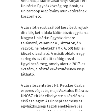
Annának, a Marosvásárhelyi Bolyai Téri
Unitárius Egyházközség tagjának, az
Unitarcoop Alapítvány munkatársának
köszönhető.
A zászlót ezüst szálból készített rojtok
díszítik, két oldala különböző: egyiken a
Magyar Unitárius Egyház címere
található, valamint a „Bízzatok, én
vagyok, ne féljetek!” (Mk, 6, 50) bibliai
idézet olvasható. A másik oldalon egy
serleg és azt ölelő szőlőgerezd
figyelhető meg, amely alatt a 2017-es
évszám, a zászló elkészülésének ideje
látható.
A zászlószentelést Nt. Kecskés Csaba
esperes végezte, majd Asztalos Klára az
UNOSZ-titkár elhelyezte a zászlón az
első szalagot. Az ünnepi esemény az
egyházközségi tagok éneklésével és