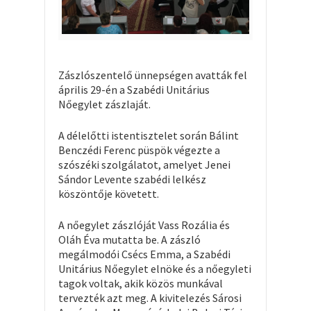
Zászlószentelő ünnepségen avatták fel
április 29-én a Szabédi Unitárius
Nőegylet zászlaját.
A délelőtti istentisztelet során Bálint
Benczédi Ferenc püspök végezte a
szószéki szolgálatot, amelyet Jenei
Sándor Levente szabédi lelkész
köszöntője követett.
A nőegylet zászlóját Vass Rozália és
Oláh Éva mutatta be. A zászló
megálmodói Csécs Emma, a Szabédi
Unitárius Nőegylet elnöke és a nőegyleti
tagok voltak, akik közös munkával
tervezték azt meg. A kivitelezés Sárosi