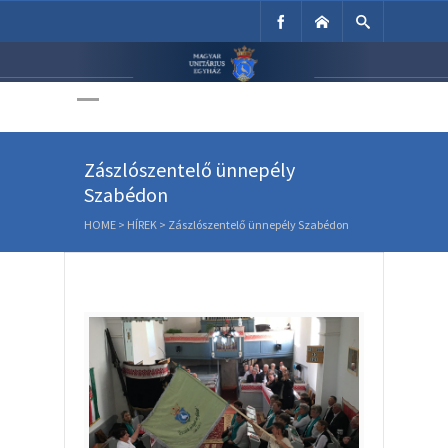
Unitárius Egyház
Weboldala
Zászlószentelő ünnepély
Szabédon
HOME
>
HÍREK
>
Zászlószentelő ünnepély Szabédon