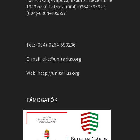
400105 Cluj-Napoca, B-dul 21 Decembrie
1989 nr. 9) Tel/fax: (004)-0264-595927,
(004)-0364-405557
Tel.: (004)-0264-593236
E-mail:
ekt@unitarius.org
Web:
http://unitarius.org
TÁMOGATÓK