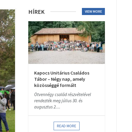
HÍREK
VIEW MORE
Kapocs Unitárius Családos
Tábor – Négy nap, amely
közösséggé formált
Ötvennégy család részvételével
rendezték meg július 30. és
augusztus 2....
READ MORE