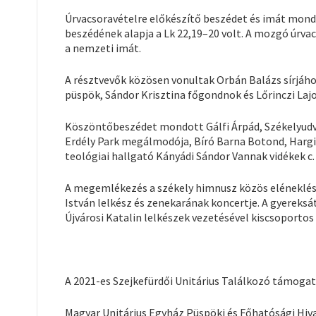
Úrvacsoravételre előkészítő beszédet és imát mondo
beszédének alapja a Lk 22,19–20 volt. A mozgó úrva
a nemzeti imát.
A résztvevők közösen vonultak Orbán Balázs sírjáho
püspök, Sándor Krisztina főgondnok és Lőrinczi Laj
Köszöntőbeszédet mondott Gálfi Árpád, Székelyudva
Erdély Park megálmodója, Bíró Barna Botond, Harg
teológiai hallgató Kányádi Sándor Vannak vidékek c. 
A megemlékezés a székely himnusz közös eléneklésé
István lelkész és zenekarának koncertje. A gyereks
Újvárosi Katalin lelkészek vezetésével kiscsoportos 
A 2021-es Szejkefürdői Unitárius Találkozó támogat
Magyar Unitárius Egyház Püspöki és Főhatósági Hiva