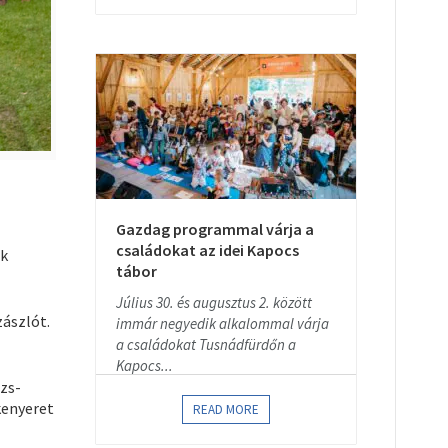
Gazdag programmal várja a
családokat az idei Kapocs
ek
tábor
Július 30. és augusztus 2. között
zászlót.
immár negyedik alkalommal várja
a családokat Tusnádfürdőn a
Kapocs...
ozs-
kenyeret
READ MORE