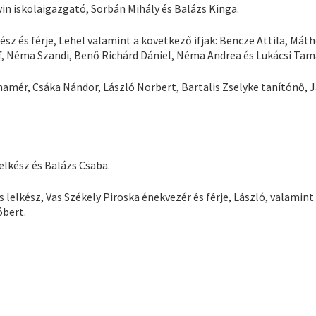
n iskolaigazgató, Sorbán Mihály és Balázs Kinga.
 és férje, Lehel valamint a következő ifjak: Bencze Attila, Máth
, Néma Szandi, Benő Richárd Dániel, Néma Andrea és Lukácsi Tam
hamér, Csáka Nándor, László Norbert, Bartalis Zselyke tanítónő, 
elkész és Balázs Csaba.
lelkész, Vas Székely Piroska énekvezér és férje, László, valamint
óbert.