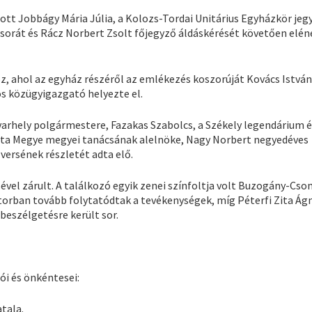
tt Jobbágy Mária Júlia, a Kolozs-Tordai Unitárius Egyházkör jegy
csorát és Rácz Norbert Zsolt főjegyző áldáskérését követően elén
z, ahol az egyház részéről az emlékezés koszorúját Kovács István
os közügyigazgató helyezte el.
rhely polgármestere, Fazakas Szabolcs, a Székely legendárium és
ita Megye megyei tanácsának alelnöke, Nagy Norbert negyedéves
versének részletét adta elő.
vel zárult. A találkozó egyik zenei színfoltja volt Buzogány-Cs
átorban tovább folytatódtak a tevékenységek, míg Péterfi Zita Ág
beszélgetésre került sor.
ói és önkéntesei:
tala.