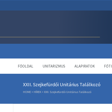
Unitárius Egyház Webol
FŐOLDAL
UNITARIZMUS
ALAPIRATOK
FŐTI
XXII. Szejkefürdői Unitárius Találkozó
HOME
>
HÍREK
>
XXII. Szejkefürdői Unitárius Találkozó