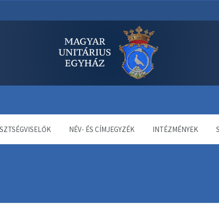
dala
SZTSÉGVISELŐK
NÉV- ÉS CÍMJEGYZÉK
INTÉZMÉNYEK