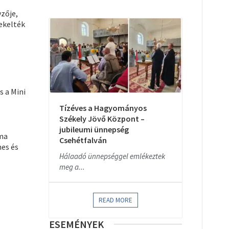
zője,
ekelték
 a Mini
Tízéves a Hagyományos
Székely Jövő Központ –
jubileumi ünnepség
oma
Csehétfalván
nes és
Hálaadó ünnepséggel emlékeztek
meg a...
READ MORE
ESEMÉNYEK