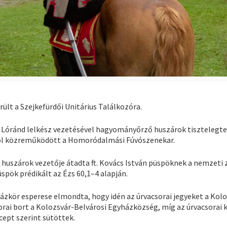
ült a Szejkefürdői Unitárius Találkozóra.
Lóránd lelkész vezetésével hagyományőrző huszárok tisztelegt
hol közreműködött a Homoródalmási Fúvószenekar.
 huszárok vezetője átadta ft. Kovács István püspöknek a nemzeti 
üspök prédikált az Ézs 60,1–4 alapján.
házkör esperese elmondta, hogy idén az úrvacsorai jegyeket a Kol
rai bort a Kolozsvár-Belvárosi Egyházközség, míg az úrvacsorai 
ept szerint sütöttek.