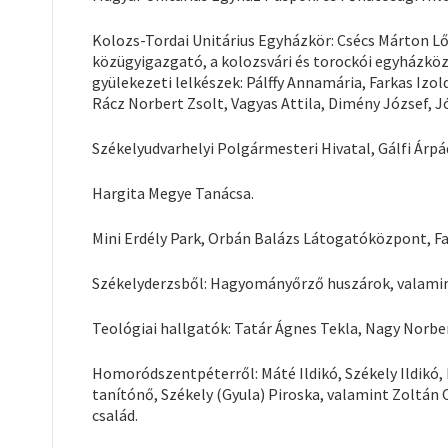
Kolozs-Tordai Unitárius Egyházkör: Csécs Márton Lőr
közügyigazgató, a kolozsvári és torockói egyházköz
gyülekezeti lelkészek: Pálffy Annamária, Farkas Izol
Rácz Norbert Zsolt, Vagyas Attila, Dimény József, J
Székelyudvarhelyi Polgármesteri Hivatal, Gálfi Árp
Hargita Megye Tanácsa.
Mini Erdély Park, Orbán Balázs Látogatóközpont, F
Székelyderzsből: Hagyományőrző huszárok, valamin
Teológiai hallgatók: Tatár Ágnes Tekla, Nagy Norbert
Homoródszentpéterről: Máté Ildikó, Székely Ildikó,
tanítónő, Székely (Gyula) Piroska, valamint Zoltán 
család.