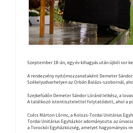
Szeptember 18-án, egy év kihagyás után újból sor ker
A rendezvény nyitómozzanataként Demeter Sándor 
Székelyudvarhelyen az Orbán Balázs-szobornál, a
Szejkefüdőn Demeter Sándor Lóránd lelkész, a lovas
A találkozó istentisztelettel folytatódott, ahol a p
Csécs Márton Lőrinc, a Kolozs-Tordai Unitárius Egy
Tordai Unitárius Egyházkör adományozta: az úrvacso
a Torockói Egyházközség, amelyet hagyományos rec