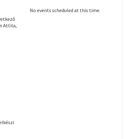
No events scheduled at this time.
övetkező
 Attila,
elkészi