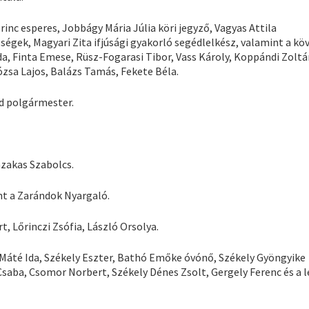
inc esperes, Jobbágy Mária Júlia köri jegyző, Vagyas Attila
ségek, Magyari Zita ifjúsági gyakorló segédlelkész, valamint a k
da, Finta Emese, Rüsz-Fogarasi Tibor, Vass Károly, Koppándi Zoltán
ózsa Lajos, Balázs Tamás, Fekete Béla.
ád polgármester.
azakas Szabolcs.
t a Zarándok Nyargaló.
, Lőrinczi Zsófia, László Orsolya.
 Máté Ida, Székely Eszter, Bathó Emőke óvónő, Székely Gyöngyike
Csaba, Csomor Norbert, Székely Dénes Zsolt, Gergely Ferenc és a l