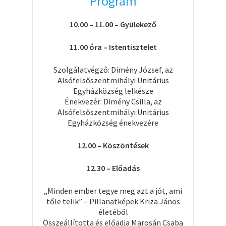
Program
10.00 – 11.00 – Gyülekező
11.00 óra – Istentisztelet
Szolgálatvégző: Dimény József, az
Alsófelsőszentmihályi Unitárius
Egyházközség lelkésze
Énekvezér: Dimény Csilla, az
Alsófelsőszentmihályi Unitárius
Egyházközség énekvezére
12.00 – Köszöntések
12.30 – Előadás
„Minden ember tegye meg azt a jót, ami
tőle telik” – Pillanatképek Kriza János
életéből
Összeállította és előadja Marosán Csaba