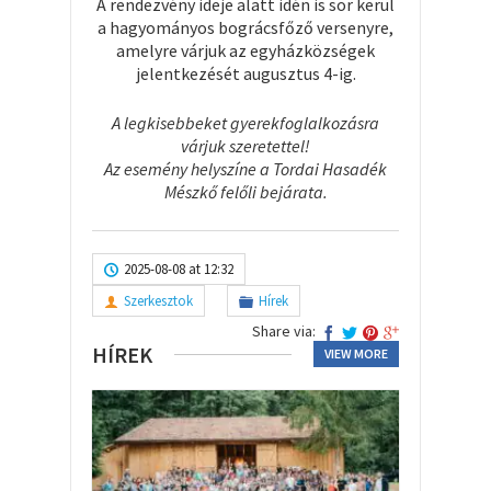
A rendezvény ideje alatt idén is sor kerül
a hagyományos bográcsfőző versenyre,
amelyre várjuk az egyházközségek
jelentkezését augusztus 4-ig.
A legkisebbeket gyerekfoglalkozásra
várjuk szeretettel!
Az esemény helyszíne a Tordai Hasadék
Mészkő felőli bejárata.
2025-08-08 at 12:32
Szerkesztok
Hírek
Share via:
HÍREK
VIEW MORE