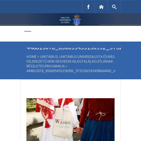
Unitárius Egyház
Weboldala
448813078_856695453156992_573236236
HOME
>
UNITÁRIUS, UNITÁRIUS UNIVERZALISTA ÉS MÁS
FELEKEZETŰ NŐK NEGYEDIK VILÁGTALÁLKOZÓJÁNAK
RÉSZLETES PROGRAMJA
>
448813078_856695453156992_5732362363498664442_n