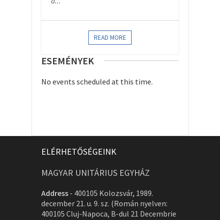
a...
READ MORE
ESEMÉNYEK
No events scheduled at this time.
ELÉRHETŐSÉGEINK
MAGYAR UNITÁRIUS EGYHÁZ
Address
-
400105 Kolozsvár, 1989.
december 21. u. 9. sz. (Román nyelven:
400105 Cluj-Napoca, B-dul 21 Decembrie