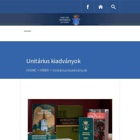
Unitárius Egyház
Weboldala
Unitárius kiadványok
HOME
>
HÍREK
>
Unitárius kiadványok