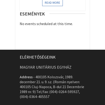
READ MORE
ESEMÉNYEK
No events scheduled at this time.
ELÉRHETŐSÉGEINK
MAGYAR UNITÁRIUS EGYHÁZ
Address
-
400105 Kolozsvár, 1989.
december 21. u. 9. sz. (Román nyelven:
400105 Cluj-Napoca, B-dul 21 Decembrie
1989 nr. 9) Tel/fax: (004)-0264-595927,
(004)-0364-405557