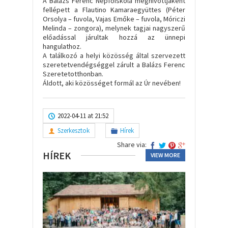
A Balázs Ferenc Népfőiskola meghívottjaként
fellépett a Flautino Kamaraegyüttes (Péter
Orsolya – fuvola, Vajas Emőke – fuvola, Móriczi
Melinda – zongora), melynek tagjai nagyszerű
előadással járultak hozzá az ünnepi
hangulathoz.
A találkozó a helyi közösség által szervezett
szeretetvendégséggel zárult a Balázs Ferenc
Szeretetotthonban.
Áldott, aki közösséget formál az Úr nevében!
2022-04-11 at 21:52
Szerkesztok
Hírek
Share via:
HÍREK
VIEW MORE