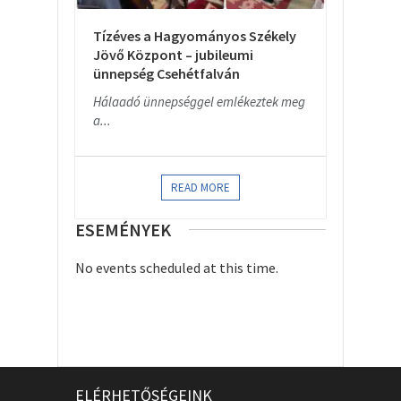
Tízéves a Hagyományos Székely
Jövő Központ – jubileumi
ünnepség Csehétfalván
Hálaadó ünnepséggel emlékeztek meg
a...
READ MORE
ESEMÉNYEK
No events scheduled at this time.
ELÉRHETŐSÉGEINK