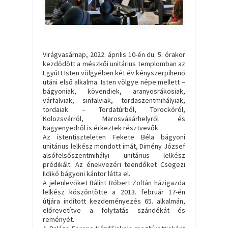
Virágvasárnap, 2022. április 10-én du. 5. órakor
kezdődött a mészkői unitárius templomban az
Együtt Isten völgyében két év kényszerpihenő
utáni első alkalma. Isten völgye népe mellett –
bágyoniak, kövendiek, aranyosrákosiak,
várfalviak, sinfalviak, tordaszentmihályiak,
tordaiak – Tordatúrból, Torockóról,
Kolozsvárról, Marosvásárhelyről és
Nagyenyedről is érkeztek résztvevők.
Az istentiszteleten Fekete Béla bágyoni
unitárius lelkész mondott imát, Dimény József
alsófelsőszentmihályi unitárius lelkész
prédikált. Az énekvezéri teendőket Csegezi
Ildikó bágyoni kántor látta el.
A jelenlevőket Bálint Róbert Zoltán házigazda
lelkész köszöntötte a 2013. február 17-én
útjára indított kezdeményezés 65. alkalmán,
előrevetítve a folytatás szándékát és
reményét.