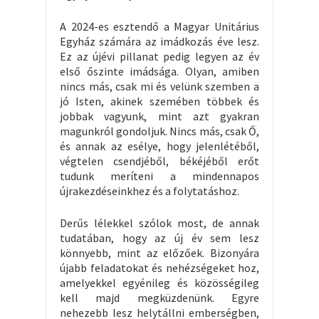
A 2024-es esztendő a Magyar Unitárius
Egyház számára az imádkozás éve lesz.
Ez az újévi pillanat pedig legyen az év
első őszinte imádsága. Olyan, amiben
nincs más, csak mi és velünk szemben a
jó Isten, akinek szemében többek és
jobbak vagyunk, mint azt gyakran
magunkról gondoljuk. Nincs más, csak Ő,
és annak az esélye, hogy jelenlétéből,
végtelen csendjéből, békéjéből erőt
tudunk meríteni a mindennapos
újrakezdéseinkhez és a folytatáshoz.
Derűs lélekkel szólok most, de annak
tudatában, hogy az új év sem lesz
könnyebb, mint az előzőek. Bizonyára
újabb feladatokat és nehézségeket hoz,
amelyekkel egyénileg és közösségileg
kell majd megküzdenünk. Egyre
nehezebb lesz helytállni emberségben,