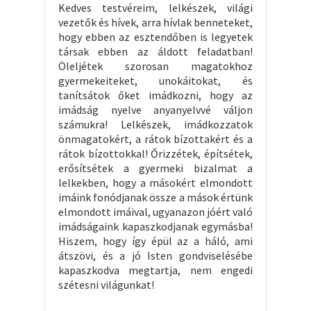
Kedves testvéreim, lelkészek, világi
vezetők és hívek, arra hívlak benneteket,
hogy ebben az esztendőben is legyetek
társak ebben az áldott feladatban!
Öleljétek szorosan magatokhoz
gyermekeiteket, unokáitokat, és
tanítsátok őket imádkozni, hogy az
imádság nyelve anyanyelvvé váljon
számukra! Lelkészek, imádkozzatok
önmagatokért, a rátok bízottakért és a
rátok bízottokkal! Őrizzétek, építsétek,
erősítsétek a gyermeki bizalmat a
lelkekben, hogy a másokért elmondott
imáink fonódjanak össze a mások értünk
elmondott imáival, ugyanazon jóért való
imádságaink kapaszkodjanak egymásba!
Hiszem, hogy így épül az a háló, ami
átszövi, és a jó Isten gondviselésébe
kapaszkodva megtartja, nem engedi
szétesni világunkat!