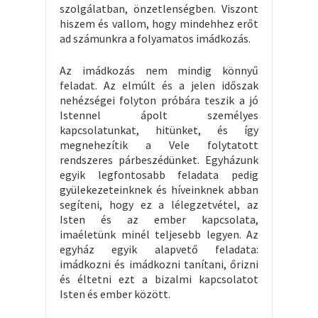
szolgálatban, önzetlenségben. Viszont
hiszem és vallom, hogy mindehhez erőt
ad számunkra a folyamatos imádkozás.
Az imádkozás nem mindig könnyű
feladat. Az elmúlt és a jelen időszak
nehézségei folyton próbára teszik a jó
Istennel ápolt személyes
kapcsolatunkat, hitünket, és így
megnehezítik a Vele folytatott
rendszeres párbeszédünket. Egyházunk
egyik legfontosabb feladata pedig
gyülekezeteinknek és híveinknek abban
segíteni, hogy ez a lélegzetvétel, az
Isten és az ember kapcsolata,
imaéletünk minél teljesebb legyen. Az
egyház egyik alapvető feladata:
imádkozni és imádkozni tanítani, őrizni
és éltetni ezt a bizalmi kapcsolatot
Isten és ember között.