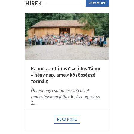
HÍREK
VIEW MORE
Kapocs Unitárius Családos Tábor
– Négy nap, amely közösséggé
formált
Ötvennégy család részvételével
rendezték meg július 30. és augusztus
2....
READ MORE