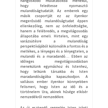
hangoskodó mulatásokba menekül,
hogy feledtesse nyomasztó
mulandóságtudatát. Az emberek egy
másik csoportját ez az ilyenkor
megerősödő mulandóságtudat éppen
ellenkezőleg, nem az önfeledtségbe,
hanem a felébredés, a megvilágosodás
állapotába emeli. Hirtelen, mint egy
varázsütésre a mulandóság
perspektívájából különválik a fontos és a
mellékes, a lényeges és a lényegtelen, a
mulandó és a maradandó… Ebben az
időleges megvilágosodásban
menekülünk egymáshoz és Istenhez,
hogy lelkünk társakba és Isten
maradandóságába kapaszkodjon. A
vallásos ember ilyenkor könnyebben
felismeri, hogy Isten az idő és a
történelem Ura, akinek hűsége elkísér
nemzedékről nemzedékre.
Az új esztendő reggelén Isten iránti