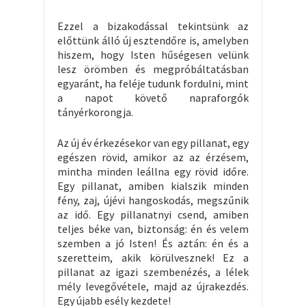
Ezzel a bizakodással tekintsünk az
előttünk álló új esztendőre is, amelyben
hiszem, hogy Isten hűségesen velünk
lesz örömben és megpróbáltatásban
egyaránt, ha feléje tudunk fordulni, mint
a napot követő napraforgók
tányérkorongja.
Az új év érkezésekor van egy pillanat, egy
egészen rövid, amikor az az érzésem,
mintha minden leállna egy rövid időre.
Egy pillanat, amiben kialszik minden
fény, zaj, újévi hangoskodás, megszűnik
az idő. Egy pillanatnyi csend, amiben
teljes béke van, biztonság: én és velem
szemben a jó Isten! És aztán: én és a
szeretteim, akik körülvesznek! Ez a
pillanat az igazi szembenézés, a lélek
mély levegővétele, majd az újrakezdés.
Egy újabb esély kezdete!