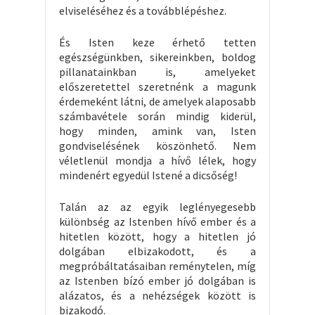
elviseléséhez és a továbblépéshez.
És Isten keze érhető tetten
egészségünkben, sikereinkben, boldog
pillanatainkban is, amelyeket
előszeretettel szeretnénk a magunk
érdemeként látni, de amelyek alaposabb
számbavétele során mindig kiderül,
hogy minden, amink van, Isten
gondviselésének köszönhető. Nem
véletlenül mondja a hívő lélek, hogy
mindenért egyedül Istené a dicsőség!
Talán az az egyik leglényegesebb
különbség az Istenben hívő ember és a
hitetlen között, hogy a hitetlen jó
dolgában elbizakodott, és a
megpróbáltatásaiban reménytelen, míg
az Istenben bízó ember jó dolgában is
alázatos, és a nehézségek között is
bizakodó.