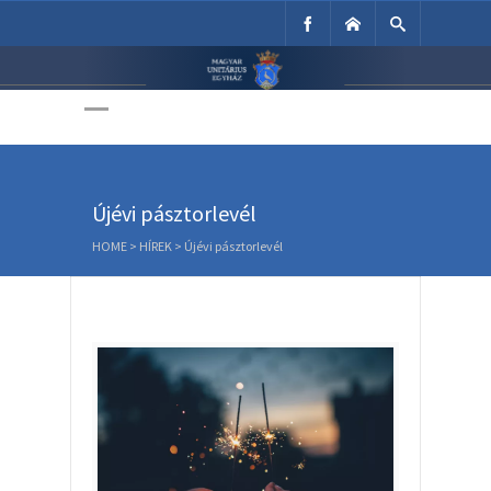
Unitárius Egyház
Weboldala
Újévi pásztorlevél
HOME
>
HÍREK
>
Újévi pásztorlevél