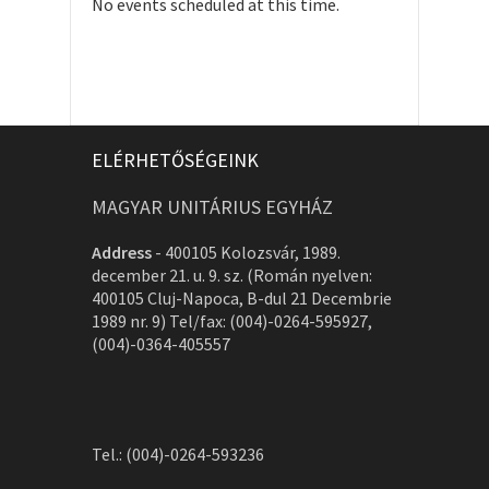
No events scheduled at this time.
ELÉRHETŐSÉGEINK
MAGYAR UNITÁRIUS EGYHÁZ
Address
-
400105 Kolozsvár, 1989.
december 21. u. 9. sz. (Román nyelven:
400105 Cluj-Napoca, B-dul 21 Decembrie
1989 nr. 9) Tel/fax: (004)-0264-595927,
(004)-0364-405557
Tel.: (004)-0264-593236