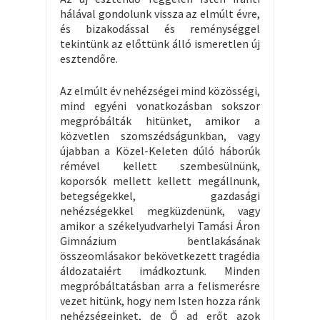
hálával gondolunk vissza az elmúlt évre,
és bizakodással és reménységgel
tekintünk az előttünk álló ismeretlen új
esztendőre.
Az elmúlt év nehézségei mind közösségi,
mind egyéni vonatkozásban sokszor
megpróbálták hitünket, amikor a
közvetlen szomszédságunkban, vagy
újabban a Közel-Keleten dúló háborúk
rémével kellett szembesülnünk,
koporsók mellett kellett megállnunk,
betegségekkel, gazdasági
nehézségekkel megküzdenünk, vagy
amikor a székelyudvarhelyi Tamási Áron
Gimnázium bentlakásának
összeomlásakor bekövetkezett tragédia
áldozataiért imádkoztunk. Minden
megpróbáltatásban arra a felismerésre
vezet hitünk, hogy nem Isten hozza ránk
nehézségeinket, de Ő ad erőt azok