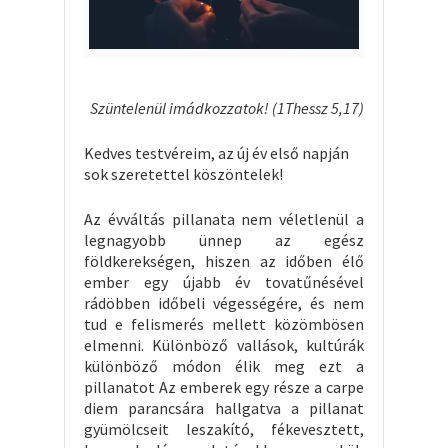
Szüntelenül imádkozzatok! (1Thessz 5,17)
Kedves testvéreim, az új év első napján
sok szeretettel köszöntelek!
Az évváltás pillanata nem véletlenül a
legnagyobb ünnep az egész
földkerekségen, hiszen az időben élő
ember egy újabb év tovatűnésével
rádöbben időbeli végességére, és nem
tud e felismerés mellett közömbösen
elmenni. Különböző vallások, kultúrák
különböző módon élik meg ezt a
pillanatot Az emberek egy része a carpe
diem parancsára hallgatva a pillanat
gyümölcseit leszakító, fékevesztett,