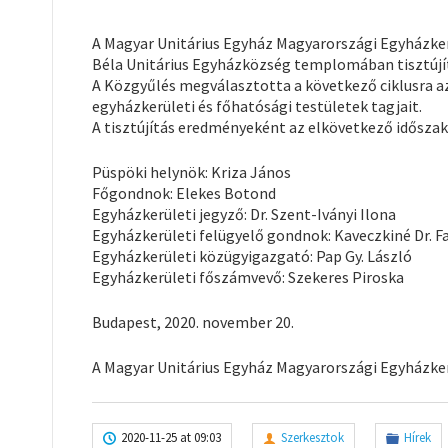
A Magyar Unitárius Egyház Magyarországi Egyházker
Béla Unitárius Egyházközség templomában tisztújí
A Közgyűlés megválasztotta a következő ciklusra az
egyházkerületi és főhatósági testületek tagjait.
A tisztújítás eredményeként az elkövetkező idősza
Püspöki helynök: Kriza János
Főgondnok: Elekes Botond
Egyházkerületi jegyző: Dr. Szent-Iványi Ilona
Egyházkerületi felügyelő gondnok: Kaveczkiné Dr. F
Egyházkerületi közügyigazgató: Pap Gy. László
Egyházkerületi főszámvevő: Szekeres Piroska
Budapest, 2020. november 20.
A Magyar Unitárius Egyház Magyarországi Egyházke
2020-11-25 at 09:03
Szerkesztok
Hírek