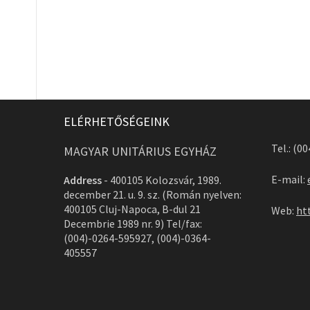
ELÉRHETŐSÉGEINK
Tel.: (0
MAGYAR UNITÁRIUS EGYHÁZ
E-mail:
Address
-
400105 Kolozsvár, 1989.
december 21. u. 9. sz. (Román nyelven:
400105 Cluj-Napoca, B-dul 21
Web:
ht
Decembrie 1989 nr. 9) Tel/fax:
(004)-0264-595927, (004)-0364-
405557