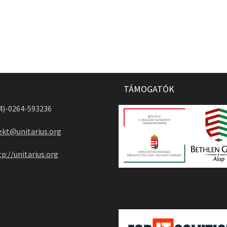
TÁMOGATÓK
04)-0264-593236
ekt@unitarius.org
tp://unitarius.org