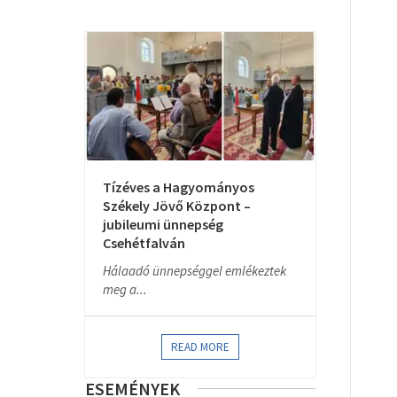
Tízéves a Hagyományos
Székely Jövő Központ –
jubileumi ünnepség
Csehétfalván
Hálaadó ünnepséggel emlékeztek
meg a...
READ MORE
ESEMÉNYEK