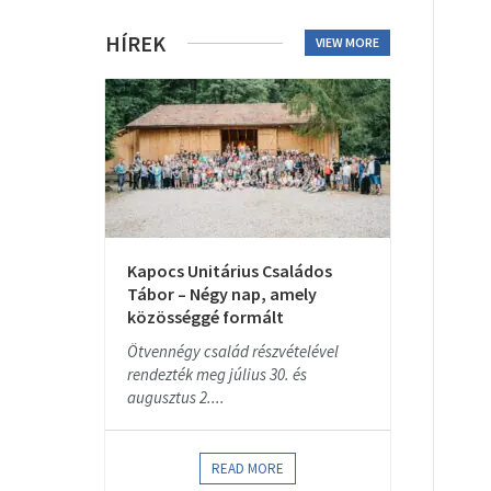
HÍREK
VIEW MORE
Kapocs Unitárius Családos
Tábor – Négy nap, amely
közösséggé formált
Ötvennégy család részvételével
rendezték meg július 30. és
augusztus 2....
READ MORE