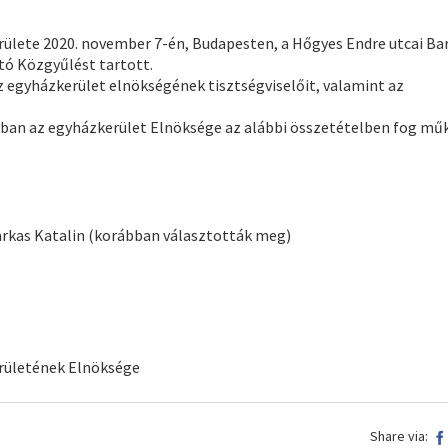
ülete 2020. november 7-én, Budapesten, a Hőgyes Endre utcai Ba
tó Közgyűlést tartott.
 egyházkerület elnökségének tisztségviselőit, valamint az
kban az egyházkerület Elnöksége az alábbi összetételben fog mű
arkas Katalin (korábban választották meg)
rületének Elnöksége
Share via: