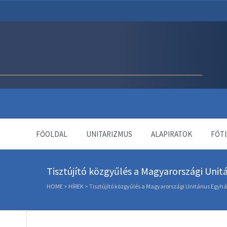
Unitárius Egyház Webol
FŐOLDAL
UNITARIZMUS
ALAPIRATOK
FŐTI
Tisztújító közgyűlés a Magyarországi Unit
HOME
>
HÍREK
>
Tisztújító közgyűlés a Magyarországi Unitárius Egyh