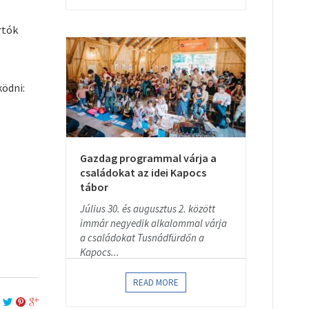
rtók
ködni:
Gazdag programmal várja a
családokat az idei Kapocs
tábor
Július 30. és augusztus 2. között
immár negyedik alkalommal várja
a családokat Tusnádfürdőn a
Kapocs...
READ MORE