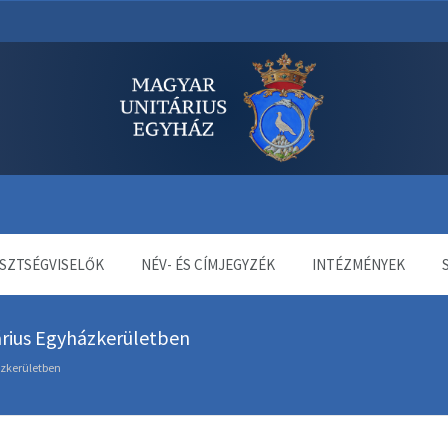
dala
SZTSÉGVISELŐK
NÉV- ÉS CÍMJEGYZÉK
INTÉZMÉNYEK
árius Egyházkerületben
ázkerületben