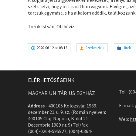
szél s jelzi, hogy ott is otthon vagyunk. Elvégre „
tartsuk egymást, s ha alkalom adódik, találkozzunk
Török István, Olthévíz
2020-06-12 at 08:13
Szerkesztok
Hírek
ELÉRHETŐSÉGEINK
Tel.: (0
MAGYAR UNITÁRIUS EGYHÁZ
E-mail:
Address
-
400105 Kolozsvár, 1989.
december 21. u. 9. sz. (Román nyelven:
400105 Cluj-Napoca, B-dul 21
Web:
ht
Decembrie 1989 nr. 9) Tel/fax:
(004)-0264-595927, (004)-0364-