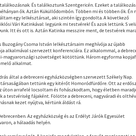
 találkozásnak. És találkoztunk Szentgericén. Ezeket a találkozá
 néhányan ők. Aztán Küküllődombón. Többen mi és többen ők. Én 
ltam egy lelkésztársat, aki szintén így gondolta. A következő
lósi Vári Katinkával: legyünk mi testvérek! És azok lettünk. S ve
yunk. Itt és ott is. Aztán Katinka messzire ment, de testvérek mar
 és Buzogány Csoma István lelkésztársaim meghívója az újabb
ója alkalmával szervezett konferenciára. Ez alkalommal, a debrece
mi-magyarországi szövetséget kötöttünk. Három egyforma kopjaf
emelő alkalmat.
ndrás által a debreceni egyházközségben szervezett Székely Nap.
s társaságában tettünk egy kitérőt Homoródfürdőre. Ott az erdősz
 úton arrafelé locsoltam és fohászkodtam, hogy életben maradj
 testvériség fájaként. Fölötte a debreceni, nagyváradi és olthév
ásnak kezet nyújtva, kértünk áldást rá.
Debrecenben. Az egyházközség és az Erdélyt Járók Egyesület
ron, a hálaadás helyén.
ágak reménységét. A kopjafa mozdulatlan, a fenyőt meglengeti az 