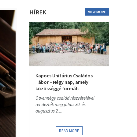
HÍREK
VIEW MORE
Kapocs Unitárius Családos
Tábor – Négy nap, amely
közösséggé formált
Ötvennégy család részvételével
rendezték meg július 30. és
augusztus 2....
READ MORE