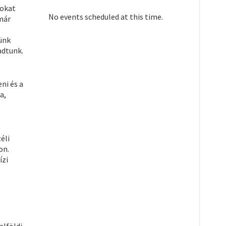
sokat
No events scheduled at this time.
már
lünk
adtunk.
ni és a
a,
éli
on.
ízi
alföldi