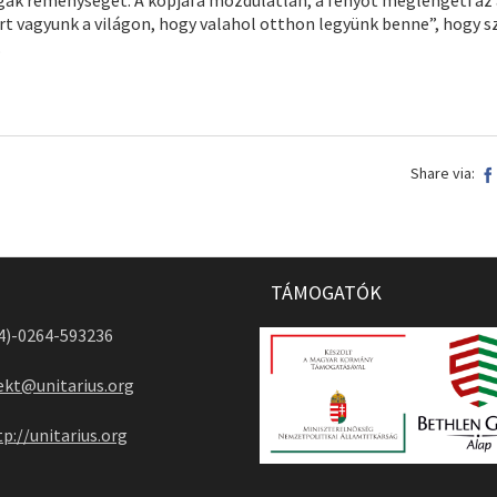
azért vagyunk a világon, hogy valahol otthon legyünk benne”, hogy
.
Share via:
TÁMOGATÓK
04)-0264-593236
ekt@unitarius.org
tp://unitarius.org