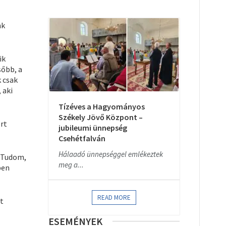
nk
ik
sőbb, a
k csak
 aki
Tízéves a Hagyományos
Székely Jövő Központ –
rt
jubileumi ünnepség
Csehétfalván
Hálaadó ünnepséggel emlékeztek
. Tudom,
meg a...
ben
READ MORE
tt
ESEMÉNYEK