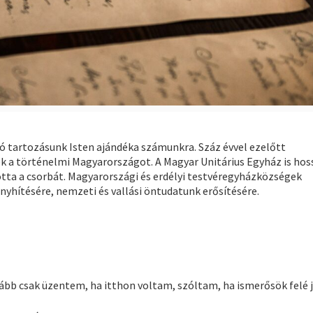
ó tartozásunk Isten ajándéka számunkra. Száz évvel ezelőtt
ék a történelmi Magyarországot. A Magyar Unitárius Egyház is hos
totta a csorbát. Magyarországi és erdélyi testvéregyházközségek
 enyhítésére, nemzeti és vallási öntudatunk erősítésére.
ább csak üzentem, ha itthon voltam, szóltam, ha ismerősök felé 