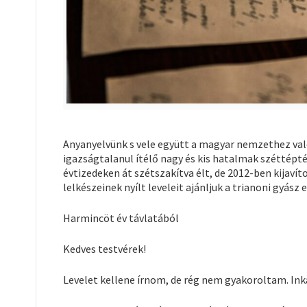
Anyanyelvünk s vele együtt a magyar nemzethez val
igazságtalanul ítélő nagy és kis hatalmak széttépt
évtizedeken át szétszakítva élt, de 2012-ben kijaví
lelkészeinek nyílt leveleit ajánljuk a trianoni gyász
Harmincöt év távlatából
Kedves testvérek!
Levelet kellene írnom, de rég nem gyakoroltam. Ink