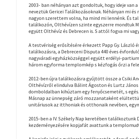
2003- ban néhányan azt gondoltuk, hogy ideje van a
neveztük Gericei Találkozásoknak. Néhányan mi és
nagyon szerettem volna, ha mind mi lennénk. És talá
találkozón, Olthévízen szinte egyszerre mondtuk Mik
együtt Olthévíz és Debrecen is. S attól fogva mi vag
A testvériség erősítésére érkezett Papp Gy. László
találkozásra, a Debreceni Disputa 440 éves évfordul
nagyváradi egyházközséggel együtt erdélyi-partiu
három egyforma templomkép s kézfogás őrzi a fel
2012-ben újra találkozásra gyűjtött össze a Csiki A
Olthévízről elindulva Bálint Ágoston és Lurtz Jáno
domboldalban kihúztam egy fenyőcsemetét, s egész
Másnap az ünnepség záró mozzanataként elültettük a
unitáriusok az itthoniak és otthonaik nevében, egym
2015-ben a IV. Székely Nap keretében találkoztunk 
kezdeményezésére kopjafát avattunk a templomudva
A kopjafa jelzi a gyökerek emlékezetét, a fenyő az 