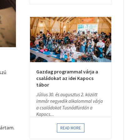
Gazdag programmal várja a
szú
családokat az idei Kapocs
tábor
Július 30. és augusztus 2. között
immár negyedik alkalommal várja
a családokat Tusnádfürdőn a
Kapocs...
jártam.
READ MORE