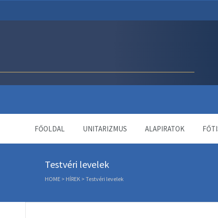
Unitárius Egyház Webol
FŐOLDAL
UNITARIZMUS
ALAPIRATOK
FŐTI
Testvéri levelek
HOME
>
HÍREK
>
Testvéri levelek