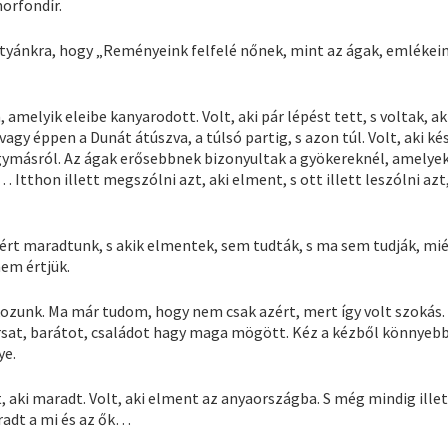
morfondír.
ártyánkra, hogy „Reményeink felfelé nőnek, mint az ágak, emlékei
amelyik eleibe kanyarodott. Volt, aki pár lépést tett, s voltak, ak
agy éppen a Dunát átúszva, a túlsó partig, s azon túl. Volt, aki ké
k egymásról. Az ágak erősebbnek bizonyultak a gyökereknél, amelye
Itthon illett megszólni azt, aki elment, s ott illett leszólni azt,
ért maradtunk, s akik elmentek, sem tudták, s ma sem tudják, mié
em értjük.
álkozunk. Ma már tudom, hogy nem csak azért, mert így volt szokás
ársat, barátot, családot hagy maga mögött. Kéz a kézből könnyeb
ye.
, aki maradt. Volt, aki elment az anyaországba. S még mindig ille
radt a mi és az ők…