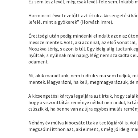
Ez sem lesz levél, még csak levél-féle sem. Inkább 
Harmincöt évvel ezelőtt azt írtuk a kicsengetési k
lefelé, mint a gyökerek” (Horváth Imre).
Érettségi után pedig mindenki elindult azon az úton, 
messze mentek. Volt, aki azonnal, az első vonattal, v
Moszkva térig, s azon is túl. Egy ideig alig tudtun
nyúltak, s nyúlnak mai napig. Még nem szakadtak el… 
odament.
Mi, akik maradtunk, nem tudtuk s ma sem tudjuk, mi
mentek. Magyarázni, ha kell, megmagyarázzuk, de n
A kicsengetési kártya legaljára azt írtuk, hogy tal
hogy a viszontlátás reménye nélkül nem indul, ki t
csúszik ki, ha benne van az újra egybesimulás remén
Néhány év múlva kibocsátottak a teológiáról is. Volt
megszólni itthon azt, aki elment, s még jó ideig ma