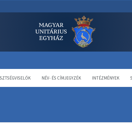
dala
SZTSÉGVISELŐK
NÉV- ÉS CÍMJEGYZÉK
INTÉZMÉNYEK